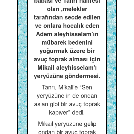
babası ve Tanrı halifesi
olan ,melekler
tarafından secde edilen
ve onlara hocalık eden
Adem aleyhisselam'ın
mübarek bedenini
yoğurmak üzere bir
avuç toprak alması için
Mikail aleyhisselam'ı
yeryüzüne göndermesi.
Tanrı, Mikail’e “Sen
yeryüzüne in de ondan
aslan gibi bir avuç toprak
kapıver” dedi.
Mikail yeryüzüne gelip
ondan bir avuç toprak