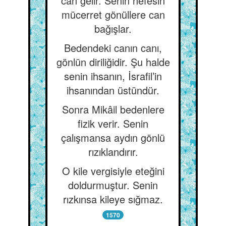
can gelir. Senin nefesin
mücerret gönüllere can
bağışlar.
Bedendeki canın canı,
gönlün diriliğidir. Şu halde
senin ihsanın, İsrafil’in
ihsanından üstündür.
Sonra Mikâil bedenlere
fizik verir. Senin
çalışmansa aydın gönlü
rızıklandırır.
O kile vergisiyle eteğini
doldurmuştur. Senin
rızkınsa kileye sığmaz.
1570