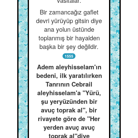
vasıtalar.
Bir zamancağız gaflet
devri yürüyüp gitsin diye
ana yolun üstünde
toplanmış bir hayalden
başka bir şey değildir.
1555
Adem aleyhisselam'ın
bedeni, ilk yaratılırken
Tanrının Cebrail
aleyhisselam'a "Yürü,
şu yeryüzünden bir
avuç toprak al", bir
rivayete göre de "Her
yerden avuç avuç
toprak al"diye