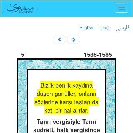
Toggl
naviga
English
Türkçe
فارسی
5
1536-1585
Bizlik benlik kaydına
düşen gönüller, onların
sözlerine karşı taştan da
katı bir hal alırlar.
Tanrı vergisiyle Tanrı
kudreti, halk vergisinde