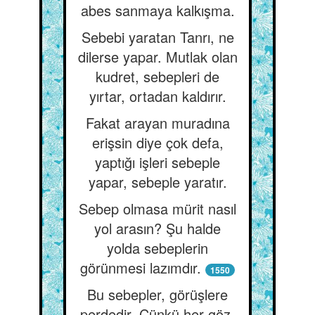
abes sanmaya kalkışma.
Sebebi yaratan Tanrı, ne
dilerse yapar. Mutlak olan
kudret, sebepleri de
yırtar, ortadan kaldırır.
Fakat arayan muradına
erişsin diye çok defa,
yaptığı işleri sebeple
yapar, sebeple yaratır.
Sebep olmasa mürit nasıl
yol arasın? Şu halde
yolda sebeplerin
görünmesi lazımdır.
1550
Bu sebepler, görüşlere
perdedir. Çünkü her göz,