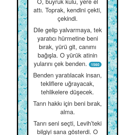
O, buyruk kulu, yere el
attı. Toprak, kendini çekti,
çekindi.
Dile gelip yalvarmaya, tek
yaratıcı hürmetine beni
bırak, yürü git, canımı
bağışla. O yürük atinin
yularını çek benden.
1560
Benden yaratılacak insan,
tekliflere uğrayacak,
tehlikelere düşecek.
Tanrı hakkı için beni bırak,
alma.
Tanrı seni seçti, Levih’teki
bilgiyi sana gösterdi. O