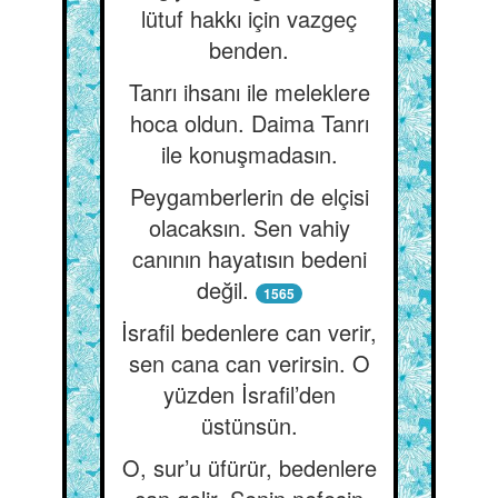
lütuf hakkı için vazgeç
benden.
Tanrı ihsanı ile meleklere
hoca oldun. Daima Tanrı
ile konuşmadasın.
Peygamberlerin de elçisi
olacaksın. Sen vahiy
canının hayatısın bedeni
değil.
1565
İsrafil bedenlere can verir,
sen cana can verirsin. O
yüzden İsrafil’den
üstünsün.
O, sur’u üfürür, bedenlere