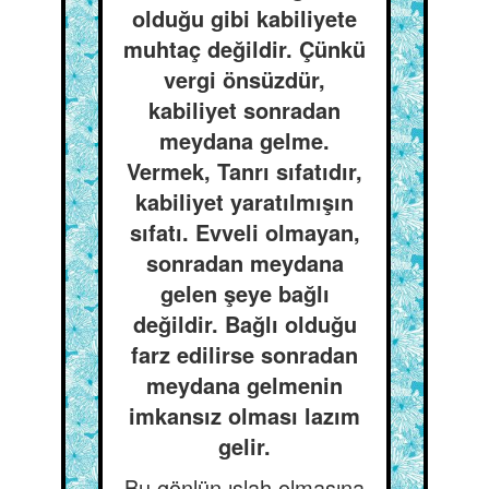
olduğu gibi kabiliyete
muhtaç değildir. Çünkü
vergi önsüzdür,
kabiliyet sonradan
meydana gelme.
Vermek, Tanrı sıfatıdır,
kabiliyet yaratılmışın
sıfatı. Evveli olmayan,
sonradan meydana
gelen şeye bağlı
değildir. Bağlı olduğu
farz edilirse sonradan
meydana gelmenin
imkansız olması lazım
gelir.
Bu gönlün ıslah olmasına