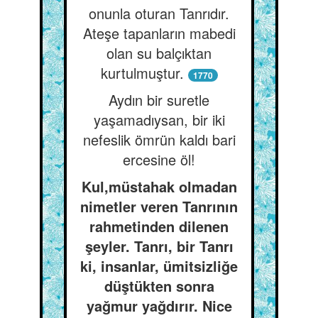
onunla oturan Tanrıdır.
Ateşe tapanların mabedi
olan su balçıktan
kurtulmuştur.
1770
Aydın bir suretle
yaşamadıysan, bir iki
nefeslik ömrün kaldı bari
ercesine öl!
Kul,müstahak olmadan
nimetler veren Tanrının
rahmetinden dilenen
şeyler. Tanrı, bir Tanrı
ki, insanlar, ümitsizliğe
düştükten sonra
yağmur yağdırır. Nice