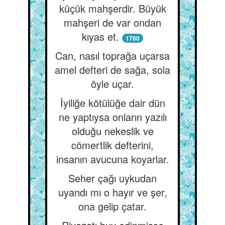
küçük mahşerdir. Büyük
mahşeri de var ondan
kıyas et.
1780
Can, nasıl toprağa uçarsa
amel defteri de sağa, sola
öyle uçar.
İyiliğe kötülüğe dair dün
ne yaptıysa onların yazılı
olduğu nekeslik ve
cömertlik defterini,
insanın avucuna koyarlar.
Seher çağı uykudan
uyandı mı o hayır ve şer,
ona gelip çatar.