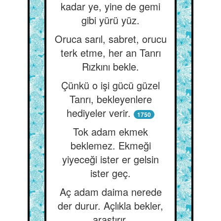
kadar ye, yine de gemi
gibi yürü yüz.
Oruca sarıl, sabret, orucu
terk etme, her an Tanrı
Rızkını bekle.
Çünkü o işi gücü güzel
Tanrı, bekleyenlere
hediyeler verir.
1750
Tok adam ekmek
beklemez. Ekmeği
yiyeceği ister er gelsin
ister geç.
Aç adam daima nerede
der durur. Açlıkla bekler,
araştırır.