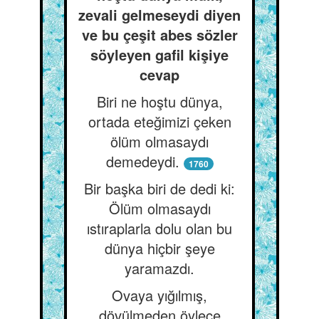
zevali gelmeseydi diyen
ve bu çeşit abes sözler
söyleyen gafil kişiye
cevap
Biri ne hoştu dünya,
ortada eteğimizi çeken
ölüm olmasaydı
demedeydi.
1760
Bir başka biri de dedi ki:
Ölüm olmasaydı
ıstıraplarla dolu olan bu
dünya hiçbir şeye
yaramazdı.
Ovaya yığılmış,
dövülmeden öylece