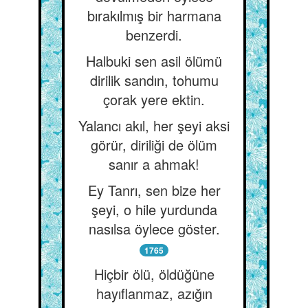
bırakılmış bir harmana
benzerdi.
Halbuki sen asil ölümü
dirilik sandın, tohumu
çorak yere ektin.
Yalancı akıl, her şeyi aksi
görür, diriliği de ölüm
sanır a ahmak!
Ey Tanrı, sen bize her
şeyi, o hile yurdunda
nasılsa öylece göster.
1765
Hiçbir ölü, öldüğüne
hayıflanmaz, azığın