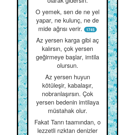
olarak gidersin.
O yemek, sen de ne yel
yapar, ne kulunç, ne de
mide ağrısı verir.
1745
Az yersen karga gibi aç
kalırsın, çok yersen
geğirmeye başlar, imtila
olursun.
Az yersen huyun
kötüleşir, kabalaşır,
nobranlaşırsın. Çok
yersen bedenin imtilaya
müstahak olur.
Fakat Tanrı taamından, o
lezzetli rızktan denizler