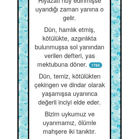
Riyazatı huy edinmişse
uyandığı zaman yanına o
gelir.
Dün, hamlık etmiş,
kötülükte, azgınlıkta
bulunmuşsa sol yanından
verilen defteri, yas
mektubuna döner.
1785
Dün, temiz, kötülükten
çekingen ve dindar olarak
yaşamışsa uyanınca
değerli inciyi elde eder.
Bizim uykumuz ve
uyanmamız, ölümle
mahşere iki tanıktır.