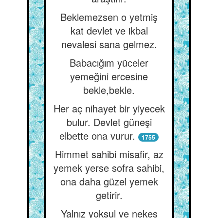
Beklemezsen o yetmiş
kat devlet ve ikbal
nevalesi sana gelmez.
Babacığım yüceler
yemeğini ercesine
bekle,bekle.
Her aç nihayet bir yiyecek
bulur. Devlet güneşi
elbette ona vurur.
1755
Himmet sahibi misafir, az
yemek yerse sofra sahibi,
ona daha güzel yemek
getirir.
Yalnız yoksul ve nekes