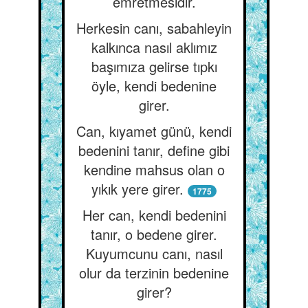
emretmesidir.
Herkesin canı, sabahleyin
kalkınca nasıl aklımız
başımıza gelirse tıpkı
öyle, kendi bedenine
girer.
Can, kıyamet günü, kendi
bedenini tanır, define gibi
kendine mahsus olan o
yıkık yere girer.
1775
Her can, kendi bedenini
tanır, o bedene girer.
Kuyumcunu canı, nasıl
olur da terzinin bedenine
girer?