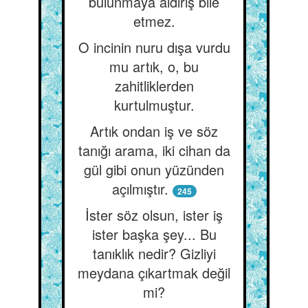
bulunmaya aldırış bile
etmez.
O incinin nuru dışa vurdu
mu artık, o, bu
zahitliklerden
kurtulmuştur.
Artık ondan iş ve söz
tanığı arama, iki cihan da
gül gibi onun yüzünden
açılmıştır.
245
İster söz olsun, ister iş
ister başka şey... Bu
tanıklık nedir? Gizliyi
meydana çıkartmak değil
mi?