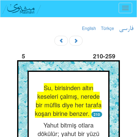
Toggl
naviga
English
Türkçe
فارسی
5
210-259
Su, birisinden altın
keseleri çalmış, nerede
bir müflis diye her tarafa
koşan birine benzer.
210
Yahut bitmiş otlara
dökülür; yahut bir yüzü