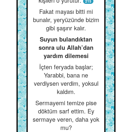
kişileri o yürütür.
215
Fakat mayası bitti mi
bunalır, yeryüzünde bizim
gibi şaşırır kalır.
Suyun bulandıktan
sonra ulu Allah’dan
yardım dilemesi
İçten feryada başlar;
Yarabbi, bana ne
verdiysen verdim, yoksul
kaldım.
Sermayemi temize pise
döktüm sarf ettim. Ey
sermaye veren, daha yok
mu?