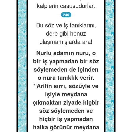
kalplerin casusudurlar.
240
Bu söz ve iş tanıklarını,
dere gibi henüz
ulaşmamışlarda ara!
Nurlu adamın nuru, o
bir iş yapmadan bir söz
söylemeden de içinden
o nura tanıklık verir.
“Arifin sırrı, sözüyle ve
işiyle meydana
çıkmaktan ziyade hiçbir
söz söylemeden ve
hiçbir iş yapmadan
halka görünür meydana