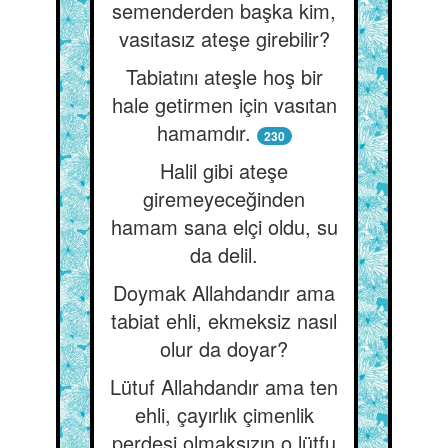
semenderden başka kim,
vasıtasız ateşe girebilir?
Tabiatını ateşle hoş bir
hale getirmen için vasıtan
hamamdır.
230
Halil gibi ateşe
giremeyeceğinden
hamam sana elçi oldu, su
da delil.
Doymak Allahdandır ama
tabiat ehli, ekmeksiz nasıl
olur da doyar?
Lütuf Allahdandır ama ten
ehli, çayırlık çimenlik
perdesi olmaksızın o lütfu