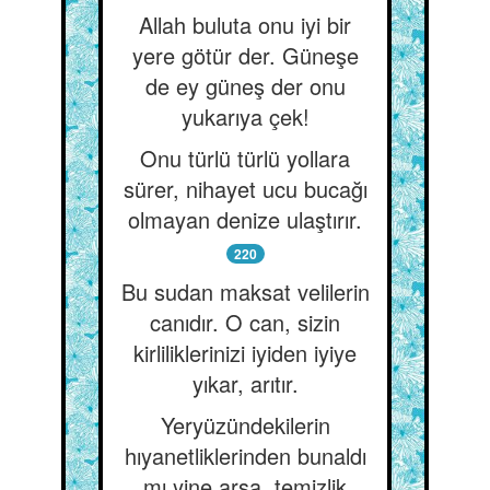
Allah buluta onu iyi bir
yere götür der. Güneşe
de ey güneş der onu
yukarıya çek!
Onu türlü türlü yollara
sürer, nihayet ucu bucağı
olmayan denize ulaştırır.
220
Bu sudan maksat velilerin
canıdır. O can, sizin
kirliliklerinizi iyiden iyiye
yıkar, arıtır.
Yeryüzündekilerin
hıyanetliklerinden bunaldı
mı yine arşa, temizlik