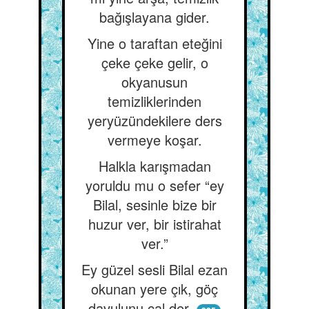
bağışlayana gider.
Yine o taraftan eteğini
çeke çeke gelir, o
okyanusun
temizliklerinden
yeryüzündekilere ders
vermeye koşar.
Halkla karışmadan
yoruldu mu o sefer “ey
Bilal, sesinle bize bir
huzur ver, bir istirahat
ver.”
Ey güzel sesli Bilal ezan
okunan yere çık, göç
davulunu çal der.