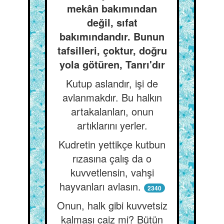
mekân bakımından
değil, sıfat
bakımındandır. Bunun
tafsilleri, çoktur, doğru
yola götüren, Tanrı'dır
Kutup aslandır, işi de
avlanmakdır. Bu halkın
artakalanları, onun
artıklarını yerler.
Kudretin yettikçe kutbun
rızasına çalış da o
kuvvetlensin, vahşi
hayvanları avlasın.
2340
Onun, halk gibi kuvvetsiz
kalması caiz mi? Bütün