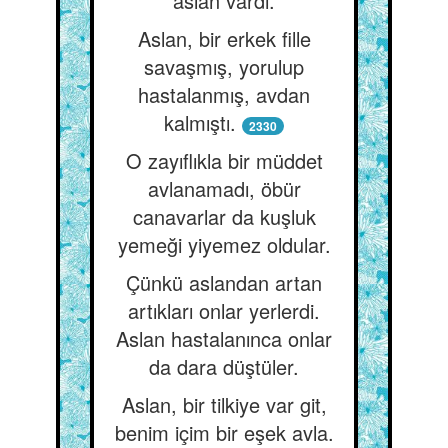
aslan vardı.
Aslan, bir erkek fille
savaşmış, yorulup
hastalanmış, avdan
kalmıştı.
2330
O zayıflıkla bir müddet
avlanamadı, öbür
canavarlar da kuşluk
yemeği yiyemez oldular.
Çünkü aslandan artan
artıkları onlar yerlerdi.
Aslan hastalanınca onlar
da dara düştüler.
Aslan, bir tilkiye var git,
benim içim bir eşek avla.