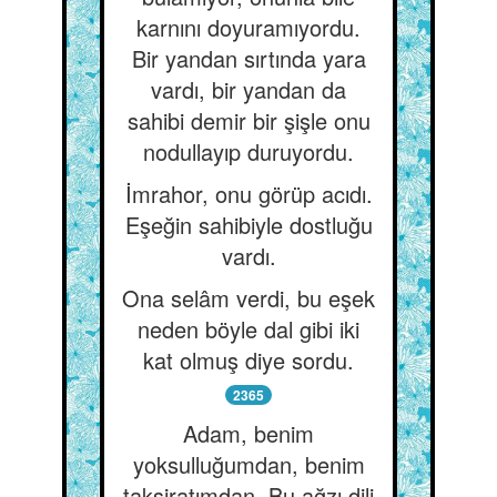
karnını doyuramıyordu.
Bir yandan sırtında yara
vardı, bir yandan da
sahibi demir bir şişle onu
nodullayıp duruyordu.
İmrahor, onu görüp acıdı.
Eşeğin sahibiyle dostluğu
vardı.
Ona selâm verdi, bu eşek
neden böyle dal gibi iki
kat olmuş diye sordu.
2365
Adam, benim
yoksulluğumdan, benim
taksiratımdan. Bu ağzı dili