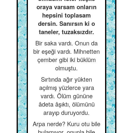
oraya varsam onların
hepsini toplasam
dersin. Sanırsın ki o
taneler, tuzaksızdır.
Bir saka vardı. Onun da
bir eşeği vardı. Mihnetten
çember gibi iki büklüm
olmuştu.
Sırtında ağır yükten
açılmış yüzlerce yara
vardı. Ölüm gününe
âdeta âşıktı, ölümünü
arayıp duruyordu.
Arpa nerde? Kuru otu bile
bulamıyor, onunla bile