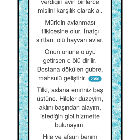
verdiğin avın binlerce
mislini karşılık olarak al.
Müridin avlanması
tilkicesine olur. İnatçı
sırtlan, ölü hayvan avlar.
Onun önüne ölüyü
getirsen o ölü dirilir.
Bostana dökülen gübre,
mahsulü geliştirir.
2350
Tilki, aslana emriniz baş
üstüne. Hileler düzeyim,
aklını başından alayım,
istediğin gibi hizmette
bulunayım.
Hile ve afsun benim