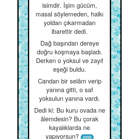
isimdir. İşim gücüm,
masal söylemeden, halkı
yoldan çıkarmadan
ibarettir dedi.
Dağ başından dereye
doğru koşmaya başladı.
Derken o yoksul ve zayıf
eşeği buldu.
Candan bir selâm verip
yanına gitti, o saf
yoksulun yanına vardı.
Dedi ki: Bu kuru ovada ne
âlemdesin? Bu çorak
kayalıklarda ne
yapıyorsun?
2355