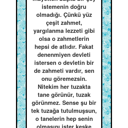
istemenin doğru
olmadığı. Çünkü yüz
çeşit zahmet,
yargılanma lezzeti gibi
olsa o zahmetlerin
hepsi de atlıdır. Fakat
denenmiyen devleti
istersen o devletin bir
de zahmeti vardır, sen
onu göremezsin.
Nitekim her tuzakta
tane görünür, tuzak
görünmez. Sense şu bir
tek tuzağa tutulmuşsun,
o tanelerin hep senin
olmasını ister keşke