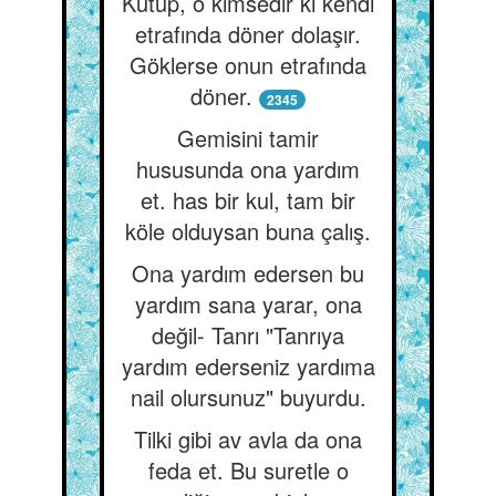
Kutup, o kimsedir ki kendi
etrafında döner dolaşır.
Göklerse onun etrafında
döner.
2345
Gemisini tamir
hususunda ona yardım
et. has bir kul, tam bir
köle olduysan buna çalış.
Ona yardım edersen bu
yardım sana yarar, ona
değil- Tanrı "Tanrıya
yardım ederseniz yardıma
nail olursunuz" buyurdu.
Tilki gibi av avla da ona
feda et. Bu suretle o