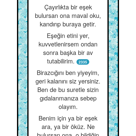
Çayırlıkta bir eşek
bulursan ona maval oku,
kandırıp buraya getir.
Eşeğin etini yer,
kuvvetlenirsem ondan
sonra başka bir av
tutabilirim.
2335
Birazcığını ben yiyeyim,
geri kalanını siz yersiniz.
Ben de bu suretle sizin
gıdalanmanıza sebep
olayım.
Benim için ya bir eşek
ara, ya bir öküz. Ne
bulursan ona, o bildiğin