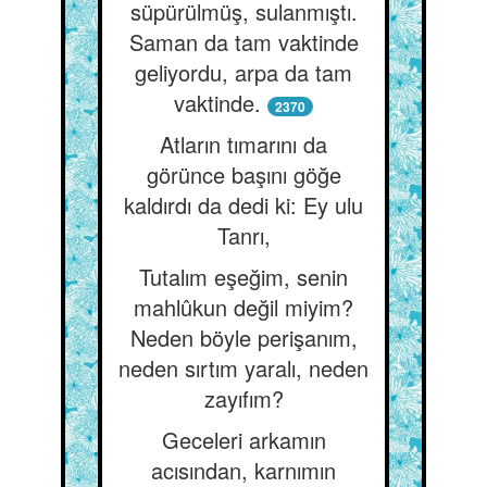
süpürülmüş, sulanmıştı.
Saman da tam vaktinde
geliyordu, arpa da tam
vaktinde.
2370
Atların tımarını da
görünce başını göğe
kaldırdı da dedi ki: Ey ulu
Tanrı,
Tutalım eşeğim, senin
mahlûkun değil miyim?
Neden böyle perişanım,
neden sırtım yaralı, neden
zayıfım?
Geceleri arkamın
acısından, karnımın