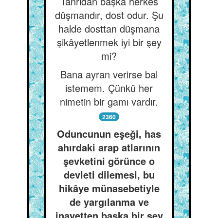
Tanrıdan başka herkes
düşmandır, dost odur. Şu
halde dosttan düşmana
şikâyetlenmek iyi bir şey
mi?
Bana ayran verirse bal
istemem. Çünkü her
nimetin bir gamı vardır.
2360
Oduncunun eşeği, has
ahırdaki arap atlarının
şevketini görünce o
devleti dilemesi, bu
hikâye münasebetiyle
de yargılanma ve
inayetten başka bir şey