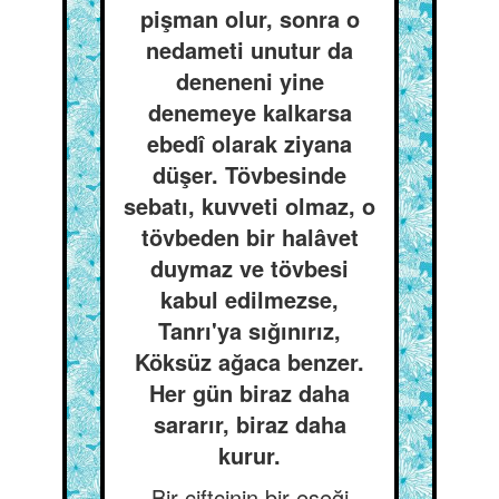
pişman olur, sonra o
nedameti unutur da
deneneni yine
denemeye kalkarsa
ebedî olarak ziyana
düşer. Tövbesinde
sebatı, kuvveti olmaz, o
tövbeden bir halâvet
duymaz ve tövbesi
kabul edilmezse,
Tanrı'ya sığınırız,
Köksüz ağaca benzer.
Her gün biraz daha
sararır, biraz daha
kurur.
Bir çiftçinin bir eşeği