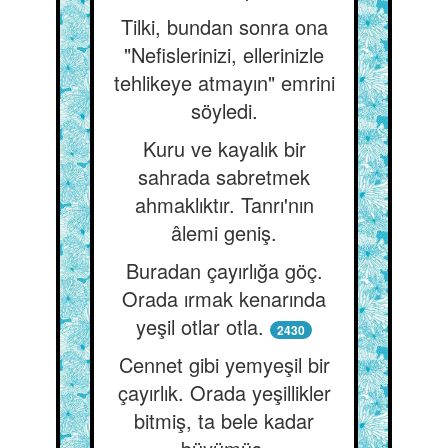
Tilki, bundan sonra ona
"Nefislerinizi, ellerinizle
tehlikeye atmayın" emrini
söyledi.
Kuru ve kayalık bir
sahrada sabretmek
ahmaklıktır. Tanrı'nın
âlemi geniş.
Buradan çayırlığa göç.
Orada ırmak kenarında
yeşil otlar otla.
2430
Cennet gibi yemyeşil bir
çayırlık. Orada yeşillikler
bitmiş, ta bele kadar