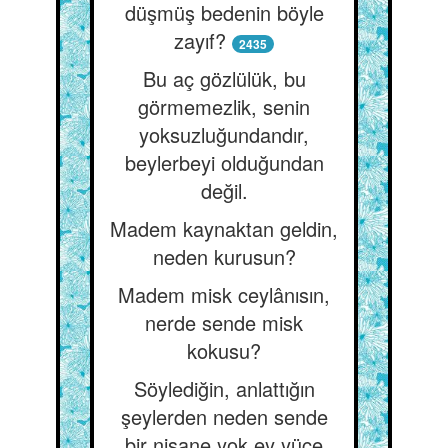
düşmüş bedenin böyle
zayıf?
2435
Bu aç gözlülük, bu
görmemezlik, senin
yoksuzluğundandır,
beylerbeyi olduğundan
değil.
Madem kaynaktan geldin,
neden kurusun?
Madem misk ceylânısın,
nerde sende misk
kokusu?
Söylediğin, anlattığın
şeylerden neden sende
bir nişane yok ey yüce