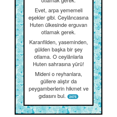
otlamak gerek.
Evet, arpa yememeli
eşekler gibi. Ceylâncasına
Huten ülkesinde erguvan
otlamak gerek.
Karanfilden, yaseminden,
gülden başka bir şey
otlama. O ceylânlarla
Huten sahrasına yürü!
Mideni o reyhanlara,
güllere alıştır da
peygamberlerin hikmet ve
gıdasını bul.
2475