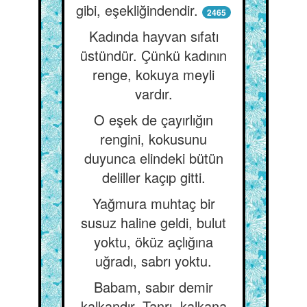
gibi, eşekliğindendir.
2465
Kadında hayvan sıfatı
üstündür. Çünkü kadının
renge, kokuya meyli
vardır.
O eşek de çayırlığın
rengini, kokusunu
duyunca elindeki bütün
deliller kaçıp gitti.
Yağmura muhtaç bir
susuz haline geldi, bulut
yoktu, öküz açlığına
uğradı, sabrı yoktu.
Babam, sabır demir
kalkandır. Tanrı, kalkana