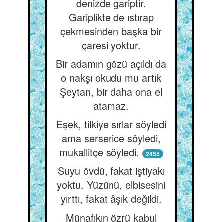
denizde gariptir.
Gariplikte de ıstırap
çekmesinden başka bir
çaresi yoktur.
Bir adamın gözü açıldı da
o nakşı okudu mu artık
Şeytan, bir daha ona el
atamaz.
Eşek, tilkiye sırlar söyledi
ama serserice söyledi,
mukallitçe söyledi.
2455
Suyu övdü, fakat iştiyakı
yoktu. Yüzünü, elbisesini
yırttı, fakat âşık değildi.
Münafıkın özrü kabul