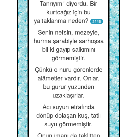
Tanrıyım" diyordu. Bir
kurtcağız için bu
yaltaklanma neden?
2445
Senin nefsin, mezeyle,
hurma şarabiyle sarhoşsa
bil ki gayıp salkımını
görmemiştir.
Çünkü o nuru görenlerde
alâmetler vardır. Onlar,
bu gurur yüzünden
uzaklaşırlar.
Acı suyun etrafında
dönüp dolaşan kuş, tatlı
suyu görmemiştir.
Onun imanı da taklitten