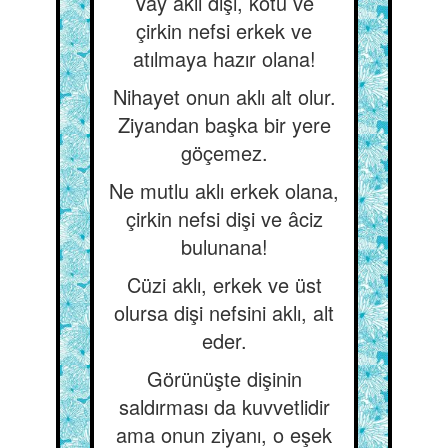
Vay aklı dişi, kötü ve
çirkin nefsi erkek ve
atılmaya hazır olana!
Nihayet onun aklı alt olur.
Ziyandan başka bir yere
göçemez.
Ne mutlu aklı erkek olana,
çirkin nefsi dişi ve âciz
bulunana!
Cüzi aklı, erkek ve üst
olursa dişi nefsini aklı, alt
eder.
Görünüşte dişinin
saldırması da kuvvetlidir
ama onun ziyanı, o eşek