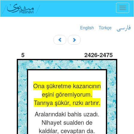
Toggl
naviga
English
Türkçe
فارسی
5
2426-2475
Ona şükretme kazancının
eşini göremiyorum.
Tanrıya şükür, rızkı artırır.
Aralarındaki bahis uzadı.
Nihayet sualden de
kaldılar, cevaptan da.