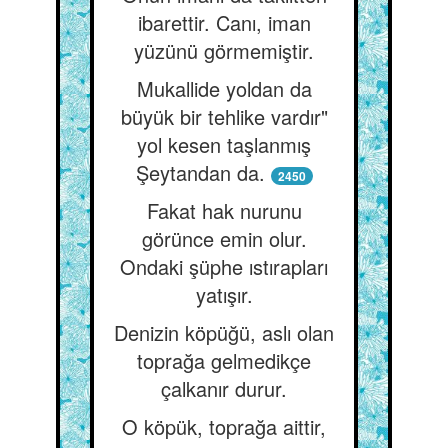
ibarettir. Canı, iman
yüzünü görmemiştir.
Mukallide yoldan da
büyük bir tehlike vardır"
yol kesen taşlanmış
Şeytandan da.
2450
Fakat hak nurunu
görünce emin olur.
Ondaki şüphe ıstırapları
yatışır.
Denizin köpüğü, aslı olan
toprağa gelmedikçe
çalkanır durur.
O köpük, toprağa aittir,