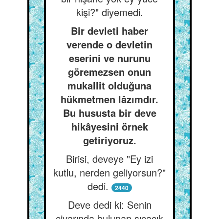
kişi?" diyemedi.
Bir devleti haber
verende o devletin
eserini ve nurunu
göremezsen onun
mukallit olduğuna
hükmetmen lâzımdır.
Bu hususta bir deve
hikâyesini örnek
getiriyoruz.
Birisi, deveye "Ey izi
kutlu, nerden geliyorsun?"
dedi.
2440
Deve dedi ki: Senin
civarında bulunan sıcacık