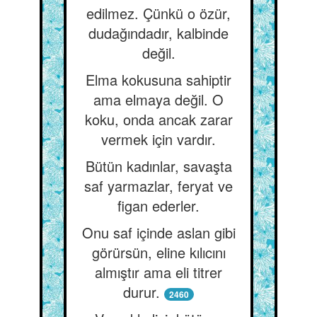
edilmez. Çünkü o özür,
dudağındadır, kalbinde
değil.
Elma kokusuna sahiptir
ama elmaya değil. O
koku, onda ancak zarar
vermek için vardır.
Bütün kadınlar, savaşta
saf yarmazlar, feryat ve
figan ederler.
Onu saf içinde aslan gibi
görürsün, eline kılıcını
almıştır ama eli titrer
durur.
2460