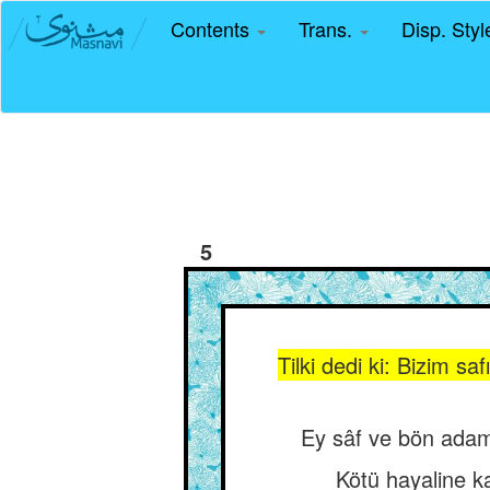
Contents
Trans.
Disp. Sty
5
Tilki dedi ki: Bizim 
Ey sâf ve bön adam,
Kötü hayaline k