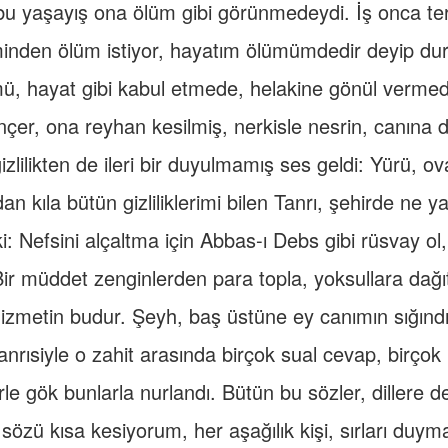
u yaşayış ona ölüm gibi görünmedeydi. İş onca ter
inden ölüm istiyor, hayatım ölümümdedir deyip du
ü, hayat gibi kabul etmede, helakine gönül vermed
 hançer, ona reyhan kesilmiş, nerkisle nesrin, canın
gizlilikten de ileri bir duyulmamış ses geldi: Yürü, ov
dan kıla bütün gizliliklerimi bilen Tanrı, şehirde ne
ki: Nefsini alçaltma için Abbas-ı Debs gibi rüsvay ol,
ir müddet zenginlerden para topla, yoksullara dağı
izmetin budur. Şeyh, baş üstüne ey canımın sığındı
nrısiyle o zahit arasında birçok sual cevap, birço
rle gök bunlarla nurlandı. Bütün bu sözler, dillere d
sözü kısa kesiyorum, her aşağılık kişi, sırları duym