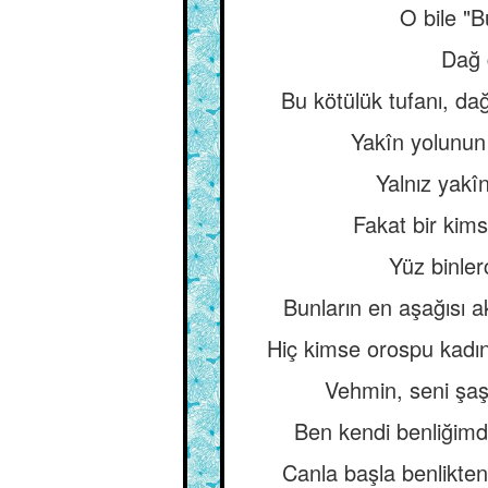
O bile "B
Dağ g
Bu kötülük tufanı, d
Yakîn yolunun 
Yalnız yakî
Fakat bir kim
Yüz binle
Bunların en aşağısı ak
Hiç kimse orospu kadın
Vehmin, seni şaş
Ben kendi benliğimd
Canla başla benlikten