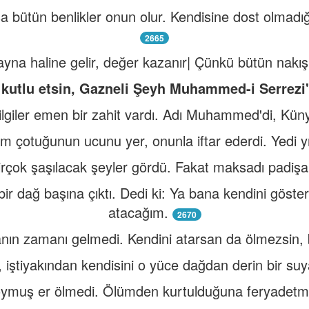
a bütün benlikler onun olur. Kendisine dost olmadığı 
2665
ayna haline gelir, değer kazanır| Çünkü bütün nakışla
ı kutlu etsin, Gazneli Şeyh Muhammed-i Serrezi
lgiler emen bir zahit vardı. Adı Muhammed'di, Küny
 çotuğunun ucunu yer, onunla iftar ederdi. Yedi yı
irçok şaşılacak şeyler gördü. Fakat maksadı padişa
ir dağ başına çıktı. Dedi ki: Ya bana kendini göste
atacağım.
2670
sanın zamanı gelmedi. Kendini atarsan da ölmezsin
 iştiyakından kendisini o yüce dağdan derin bir suya
ymuş er ölmedi. Ölümden kurtulduğuna feryadetm