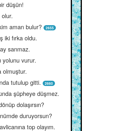
bir düşün!
 olur.
 kim aman bulur?
2655
iki fırka oldu.
i ay sanmaz.
 yolunu vurur.
 olmuştur.
da tutulup gitti.
2660
akkında şüpheye düşmez.
dönüp dolaşırsın?
e önümde duruyorsun?
avlicanına top olayım.