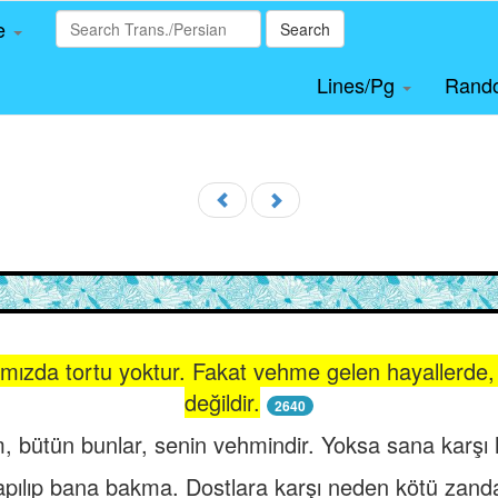
le
Search
Lines/Pg
Rand
safımızda tortu yoktur. Fakat vehme gelen hayallerd
değildir.
2640
 bütün bunlar, senin vehmindir. Yoksa sana karşı hi
apılıp bana bakma. Dostlara karşı neden kötü zan