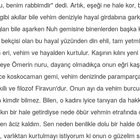
u, benim rabbimdir" dedi. Artık, eşeği ne hale kor, 
ibi akıllar bile vehim deniziyle hayal girdabına gark
ağlan bile aşarken Nuh gemisine binenlerden başka
bekçisi olan bu hayal yüzünden din ehli, tam yetmiş 
n eri, vehim ve hayalden kurtulur. Kaşının kılını yen
seye Ömerin nuru, dayanç olmadıkça onun eğri kaşı
rce koskocaman gemi, vehim denizinde paramparça
ıllı ve filozof Firavun'dur. Onun ayı da vehim burcun
 kimdir bilmez. Bilen, o kadını iyice tanıyan da h
kın bir hale getirdiyse nede öbür vehmin etrafında 
en âciz kaldım. Sen neden benlikle dolu bir hald
, varlıktan kurtulmayı istiyorum ki onun o güzelim s