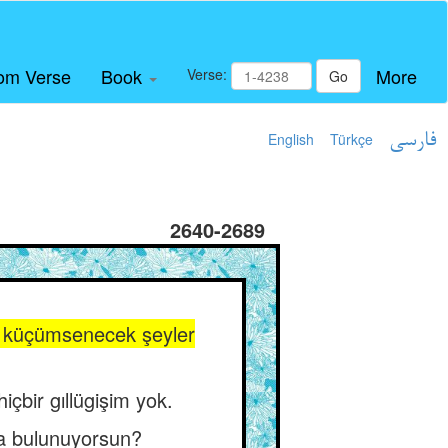
om Verse
Book
More
Verse:
Go
English
Türkçe
فارسی
2640-2689
e, küçümsenecek şeyler
çbir gıllügişim yok.
da bulunuyorsun?