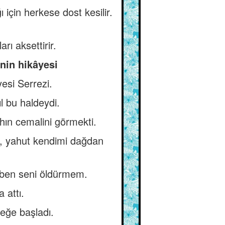
için herkese dost kesilir.
rı aksettirir.
'nin hikâyesi
esi Serrezi.
l bu haldeydi.
hın cemalini görmekti.
r, yahut kendimi dağdan
, ben seni öldürmem.
 attı.
eğe başladı.