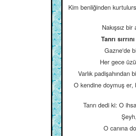
Kim benliğinden kurtulurs
Nakışsız bir 
Tanrı sırrın
Gazne'de bi
Her gece üzüm
Varlık padişahından b
O kendine doymuş er, b
Tanrı dedi ki: O ih
Şeyh,
O canına do