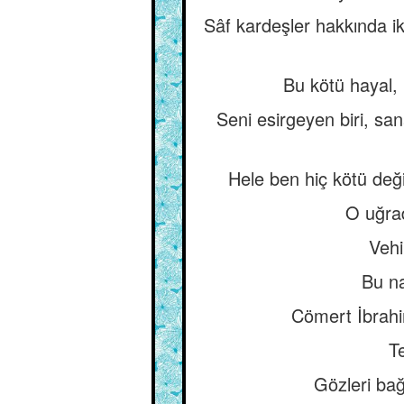
Sâf kardeşler hakkında i
Bu kötü hayal, 
Seni esirgeyen biri, sa
Hele ben hiç kötü değ
O uğrad
Vehi
Bu na
Cömert İbrahi
Te
Gözleri bağ