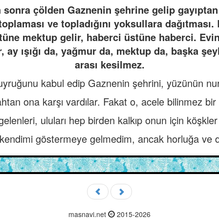
 sonra çölden Gaznenin şehrine gelip gayıptan
oplaması ve topladığını yoksullara dağıtması.
üne mektup gelir, haberci üstüne haberci. Evin
, ay ışığı da, yağmur da, mektup da, başka şeyl
arası kesilmez.
uyruğunu kabul edip Gaznenin şehrini, yüzünün nuriy
ahtan ona karşı vardılar. Fakat o, acele bilinmez bir
 gelenleri, uluları hep birden kalkıp onun için köşkler 
kendimi göstermeye gelmedim, ancak horluğa ve di
masnavi.net
2015-2026