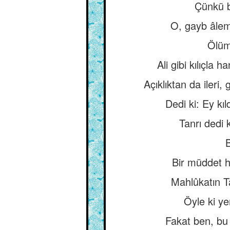
Çünkü b
O, gayb âlem
Ölüm
Ali gibi kılıçla
Açıklıktan da ileri, 
Dedi ki: Ey kıl
Tanrı dedi 
B
Bir müddet h
Mahlûkatın Ta
Öyle ki ye
Fakat ben, bu 