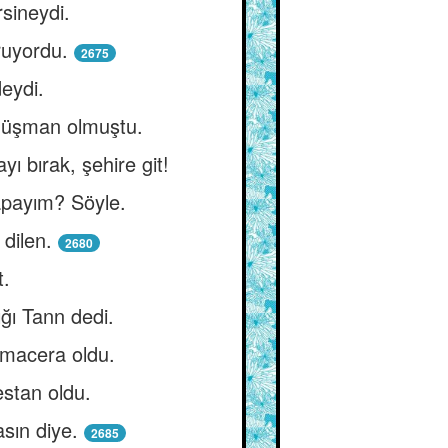
sineydi.
ruyordu.
2675
eydi.
a düşman olmuştu.
ayı bırak, şehire git!
 yapayım? Söyle.
 dilen.
2680
t.
ğı Tann dedi.
k macera oldu.
estan oldu.
asın diye.
2685