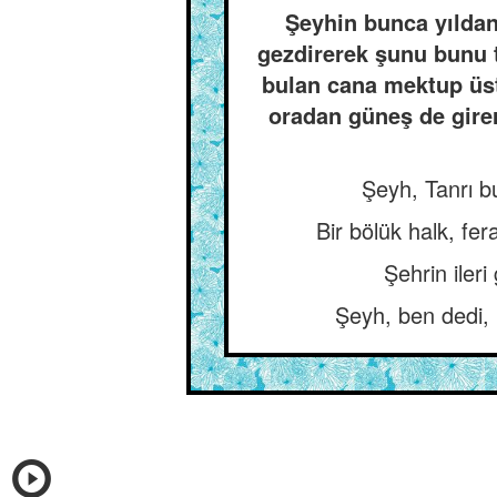
Şeyhin bunca yıldan
gezdirerek şunu bunu t
bulan cana mektup üst
oradan güneş de girer
Şeyh, Tanrı b
Bir bölük halk, fer
Şehrin ileri
Şeyh, ben dedi, 