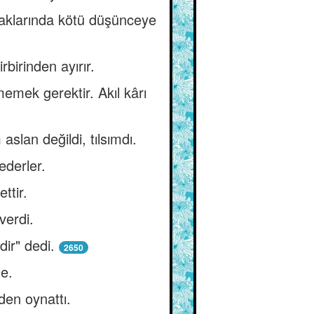
haklarında kötü düşünceye
birinden ayırır.
emek gerektir. Akıl kârı
lan değildi, tılsımdı.
ederler.
ttir.
verdi.
ir" dedi.
2650
te.
den oynattı.