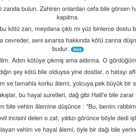
ki zanda bulun. Zahiren onlardan cefa bile görsen 
kapılma.
bu kötü zan, meydana çıktı mı yüz binlerce dostu bir
na cevreder, seni sınarsa hakkında kötü zanna düşm
budur.
2645
ilim. Adım kötüye çıkmış ama aldırma. O gördüğüm as
ığın şey kötü bile olduysa yine dostlar, o hatayı aff
m ve tamahla korku âlemi, yolcuya pek büyük bir se
kışlar, bu hayal suretleri, dağ gibi Halil'e bile zarar 
m bile vehim âlemine düşünce : "Bu, benim rabbimd
vil incisini delen o zat, yıldızı görünce böyle dedi iş
layan vehim ve hayal âlemi, öyle bir dağı bile yerin