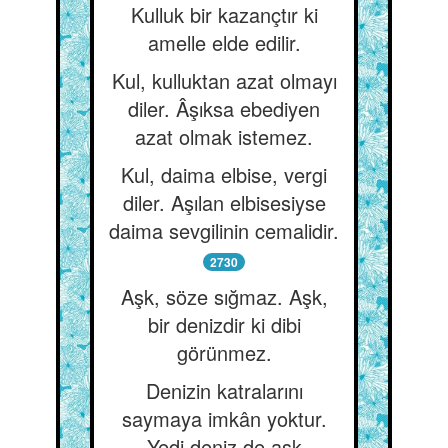
Kulluk bir kazançtır ki
amelle elde edilir.
Kul, kulluktan azat olmayı
diler. Âşıksa ebediyen
azat olmak istemez.
Kul, daima elbise, vergi
diler. Aşılan elbisesiyse
daima sevgilinin cemalidir.
2730
Aşk, söze sığmaz. Aşk,
bir denizdir ki dibi
görünmez.
Denizin katralarını
saymaya imkân yoktur.
Yedi deniz de aşk