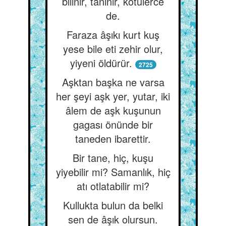
bilinir, tanınır, kötülerce
de.
Faraza âşıkı kurt kuş
yese bile eti zehir olur,
yiyeni öldürür.
2725
Aşktan başka ne varsa
her şeyi aşk yer, yutar, iki
âlem de aşk kuşunun
gagası önünde bir
taneden ibarettir.
Bir tane, hiç, kuşu
yiyebilir mi? Samanlık, hiç
atı otlatabilir mi?
Kullukta bulun da belki
sen de âşık olursun.