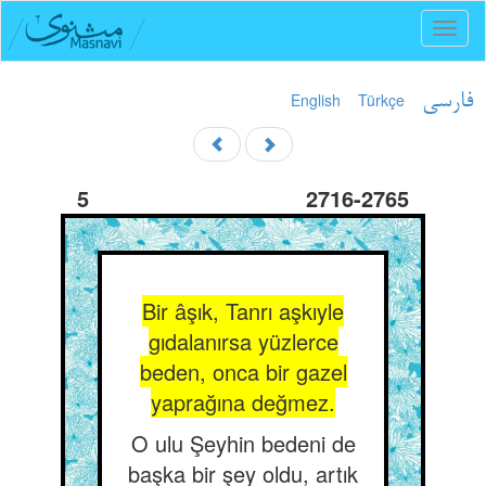
Toggl
naviga
English
Türkçe
فارسی
5
2716-2765
Bir âşık, Tanrı aşkıyle
gıdalanırsa yüzlerce
beden, onca bir gazel
yaprağına değmez.
O ulu Şeyhin bedeni de
başka bir şey oldu, artık