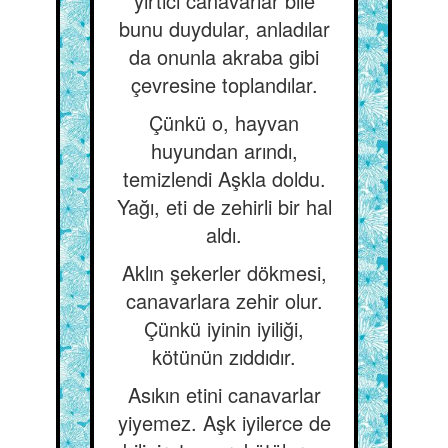
yırtıcı canavarlar bile
bunu duydular, anladılar
da onunla akraba gibi
çevresine toplandılar.
Çünkü o, hayvan
huyundan arındı,
temizlendi Aşkla doldu.
Yağı, eti de zehirli bir hal
aldı.
Aklın şekerler dökmesi,
canavarlara zehir olur.
Çünkü iyinin iyiliği,
kötünün zıddıdır.
Asıkın etini canavarlar
yiyemez. Aşk iyilerce de