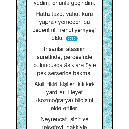
yedim, onunla geçindim.
Hattâ taze, yahut kuru
yaprak yemeden bu
bedenimin rengi yemyeşil
oldu.
2760
İnsanlar atasının
suretinde, perdesinde
bulundukça âşıklara öyle
pek serserice bakma.
Akıllı fikirli kişiler, kılı kırk
yardılar. Heyet
(kozmoğrafya) bilgisini
elde ettiler.
Neyrencat, sihir ve
felsefeyi, hakkiyle