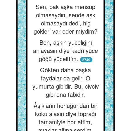
Sen, pak aşka mensup
olmasaydın, sende aşk
olmasaydı dedi, hiç
gökleri var eder miydim?
Ben, aşkın yüceliğini
anlayasın diye kadri yüce
göğü yücelttim.
2740
Gökten daha başka
faydalar da gelir. O
yumurta gibidir. Bu, civciv
gibi ona tabidir.
Âşıkların horluğundan bir
koku alasın diye toprağı
tamamiyle hor ettim,
ayaklar altına serdim.