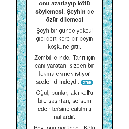
onu azarlayıp kötü
söylemesi, Şeyhin de
özür dilemesi
Şeyh bir günde yoksul
gibi dört kere bir beyin
köşküne gitti.
Zembili elinde, Tanrı için
canı yaratan, sizden bir
lokma ekmek istiyor
sözleri dilindeydi.
2750
Oğul, bunlar, aklı küll'ü
bile şaşırtan, sersem
eden tersine çakılmış
nallardır.
Bey, onu görünce : Kötü