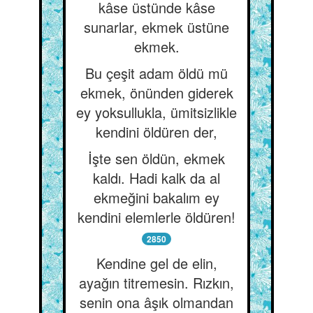
kâse üstünde kâse
sunarlar, ekmek üstüne
ekmek.
Bu çeşit adam öldü mü
ekmek, önünden giderek
ey yoksullukla, ümitsizlikle
kendini öldüren der,
İşte sen öldün, ekmek
kaldı. Hadi kalk da al
ekmeğini bakalım ey
kendini elemlerle öldüren!
2850
Kendine gel de elin,
ayağın titremesin. Rızkın,
senin ona âşık olmandan