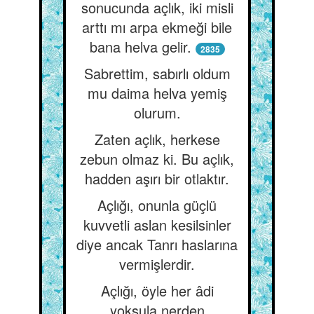
sonucunda açlık, iki misli
arttı mı arpa ekmeği bile
bana helva gelir.
2835
Sabrettim, sabırlı oldum
mu daima helva yemiş
olurum.
Zaten açlık, herkese
zebun olmaz ki. Bu açlık,
hadden aşırı bir otlaktır.
Açlığı, onunla güçlü
kuvvetli aslan kesilsinler
diye ancak Tanrı haslarına
vermişlerdir.
Açlığı, öyle her âdi
yoksula nerden