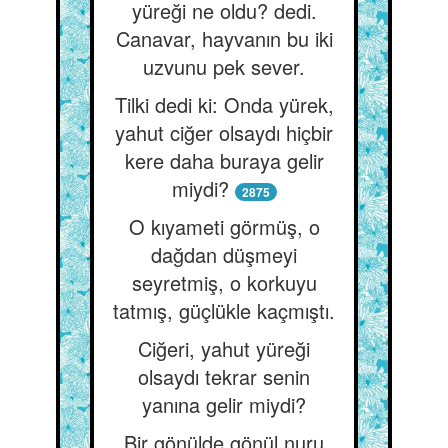
yüreği ne oldu? dedi.
Canavar, hayvanın bu iki
uzvunu pek sever.
Tilki dedi ki: Onda yürek,
yahut ciğer olsaydı hiçbir
kere daha buraya gelir
miydi?
2875
O kıyameti görmüş, o
dağdan düşmeyi
seyretmiş, o korkuyu
tatmış, güçlükle kaçmıştı.
Ciğeri, yahut yüreği
olsaydı tekrar senin
yanına gelir miydi?
Bir gönülde gönül nuru