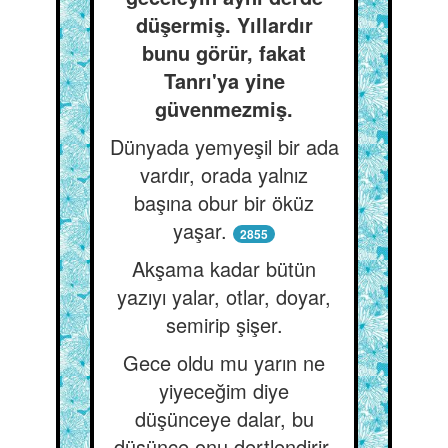
düşermiş. Yıllardır
bunu görür, fakat
Tanrı'ya yine
güvenmezmiş.
Dünyada yemyeşil bir ada
vardır, orada yalnız
başına obur bir öküz
yaşar.
2855
Akşama kadar bütün
yazıyı yalar, otlar, doyar,
semirip şişer.
Gece oldu mu yarın ne
yiyeceğim diye
düşünceye dalar, bu
düşünce onu dertlendirir,