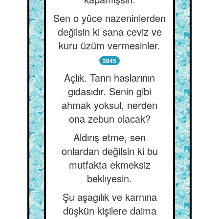
Sen o yüce nazeninlerden
değilsin ki sana ceviz ve
kuru üzüm vermesinler.
2845
Açlık. Tanrı haslarının
gıdasıdır. Senin gibi
ahmak yoksul, nerden
ona zebun olacak?
Aldırış etme, sen
onlardan değilsin ki bu
mutfakta ekmeksiz
beklıyesin.
Şu aşagılık ve karnına
düşkün kişilere daima