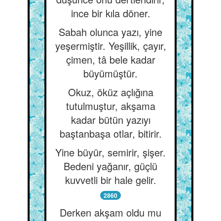
ince bir kıla döner.
Sabah olunca yazı, yine
yeşermiştir. Yeşillik, çayır,
çimen, tâ bele kadar
büyümüştür.
Okuz, öküz açlığına
tutulmuştur, akşama
kadar bütün yazıyı
baştanbaşa otlar, bitirir.
Yine büyür, semirir, şişer.
Bedeni yağanır, güçlü
kuvvetli bir hale gelir.
2860
Derken akşam oldu mu