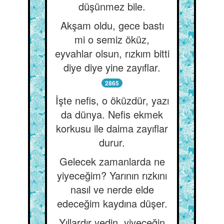
düşünmez bile.
Akşam oldu, gece bastı
mi o semiz öküz,
eyvahlar olsun, rızkım bitti
diye diye yine zayıflar.
2865
İşte nefis, o öküzdür, yazı
da dünya. Nefis ekmek
korkusu ile daima zayıflar
durur.
Gelecek zamanlarda ne
yiyeceğim? Yarının rızkını
nasıl ve nerde elde
edeceğim kaydına düşer.
Yıllardır yedin, yiyeceğin