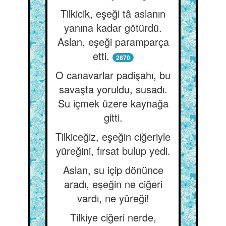
Tilkicik, eşeği tâ aslanın
yanına kadar götürdü.
Aslan, eşeği paramparça
etti.
2870
O canavarlar padişahı, bu
savaşta yoruldu, susadı.
Su içmek üzere kaynağa
gitti.
Tilkiceğiz, eşeğin ciğeriyle
yüreğini, fırsat bulup yedi.
Aslan, su içip dönünce
aradı, eşeğin ne ciğeri
vardı, ne yüreği!
Tilkiye ciğeri nerde,