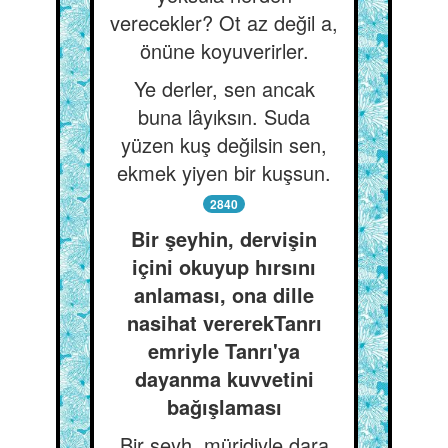
verecekler? Ot az değil a,
önüne koyuverirler.
Ye derler, sen ancak
buna lâyıksın. Suda
yüzen kuş değilsin sen,
ekmek yiyen bir kuşsun.
2840
Bir şeyhin, dervişin
içini okuyup hırsını
anlaması, ona dille
nasihat vererekTanrı
emriyle Tanrı'ya
dayanma kuvvetini
bağışlaması
Bir şeyh, müridiyle dara