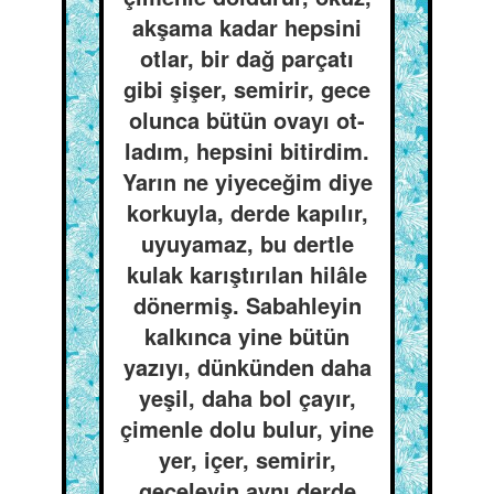
akşama kadar hepsini
otlar, bir dağ parçatı
gibi şişer, semirir, gece
olunca bütün ovayı ot-
ladım, hepsini bitirdim.
Yarın ne yiyeceğim diye
korkuyla, derde kapılır,
uyuyamaz, bu dertle
kulak karıştırılan hilâle
dönermiş. Sabahleyin
kalkınca yine bütün
yazıyı, dünkünden daha
yeşil, daha bol çayır,
çimenle dolu bulur, yine
yer, içer, semirir,
geceleyin aynı derde