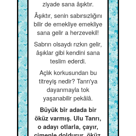
ziyade sana âşıktır.
Âşıktır, senin sabırsızlığını
bilir de emekliye emekliye
sana gelir a herzevekil!
Sabrın olsaydı rızkın gelir,
âşıklar gibi kendini sana
teslim ederdi.
Açlık korkusundan bu
titreyiş nedir? Tanrı'ya
dayanmayla tok
yaşanabilir pekâlâ.
Büyük bîr adada bir
öküz varmış. Ulu Tanrı,
o adayı otlarla, çayır,
çimenle doldurur, öküz,