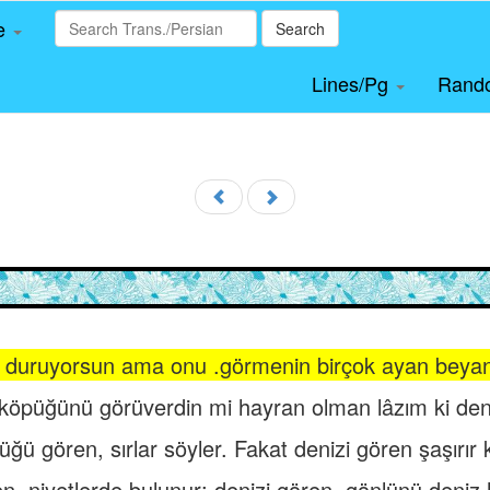
le
Search
Lines/Pg
Rand
duruyorsun ama onu .görmenin birçok ayan beyan n
 köpüğünü görüverdin mi hayran olman lâzım ki deni
ğü gören, sırlar söyler. Fakat denizi gören şaşırır k
, niyetlerde bulunur; denizi gören, gönlünü deniz ha