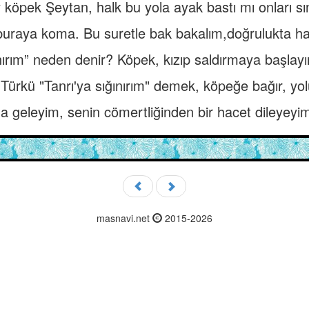
 köpek Şeytan, halk bu yola ayak bastı mı onları sı
 buraya koma. Bu suretle bak bakalım,doğrulukta han
ınırım” neden denir? Köpek, kızıp saldırmaya başlayı
 Türkü "Tanrı'ya sığınırım" demek, köpeğe bağır, yol
na geleyim, senin cömertliğinden bir hacet dileyeyi
masnavi.net
2015-2026