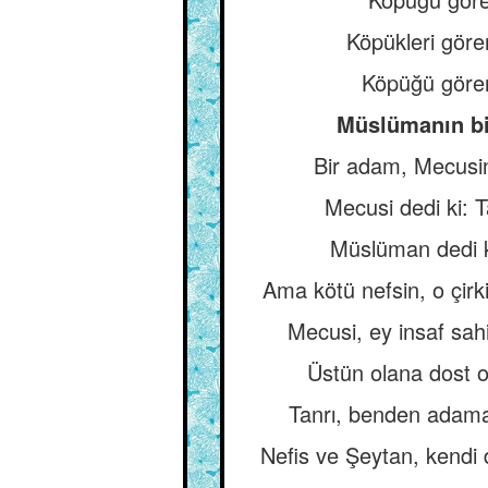
Köpükleri gören
Köpüğü gören
Müslümanın bir
Bir adam, Mecusin
Mecusi dedi ki: T
Müslüman dedi k
Ama kötü nefsin, o çirk
Mecusi, ey insaf sah
Üstün olana dost ol
Tanrı, benden adamak
Nefis ve Şeytan, kendi 