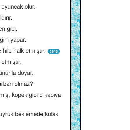
e oyuncak olur.
ırır.
en gibi.
ğini yapar.
hile halk etmiştir.
2945
etmiştir.
ununla doyar.
kurban olmaz?
emiş, köpek gibi o kapıya
 buyruk beklemede,kulak