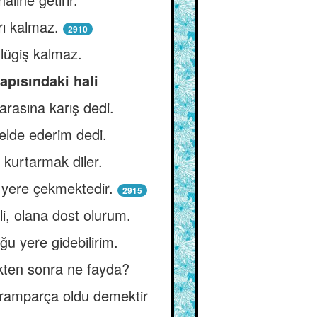
rı kalmaz.
2910
lügiş kalmaz.
apısındaki hali
rasına karış dedi.
 elde ederim dedi.
kurtarmak diler.
u yere çekmektedir.
2915
i, olana dost olurum.
ğu yere gidebilirim.
ikten sonra ne fayda?
paramparça oldu demektir