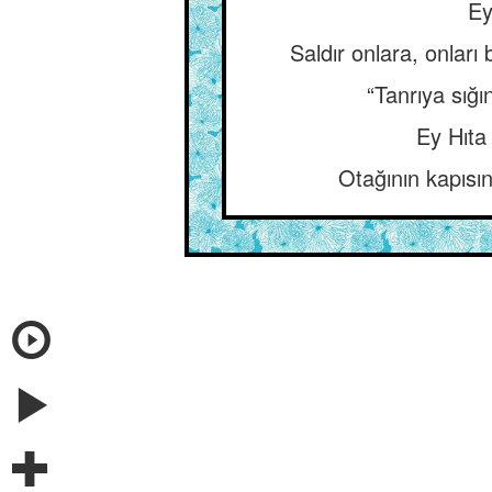
Ey
Saldır onlara, onları
“Tanrıya sığ
Ey Hıta
Otağının kapısı