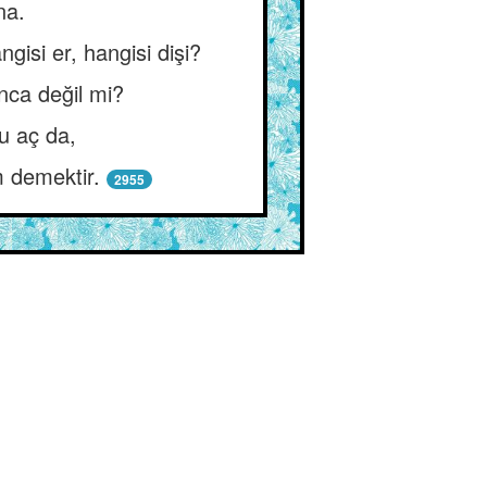
na.
gisi er, hangisi dişi?
nca değil mi?
u aç da,
m demektir.
2955