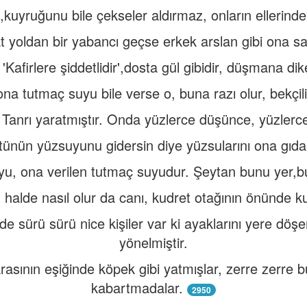
,kuyruğunu bile çekseler aldırmaz, onların ellerind
t yoldan bir yabancı geçse erkek arslan gibi ona sald
Kafirlere şiddetlidir',dosta gül gibidir, düşmana dik
a tutmaç suyu bile verse o, buna razı olur, bekçili
Tanrı yaratmıştır. Onda yüzlerce düşünce, yüzlerce 
ötünün yüzsuyunu gidersin diye yüzsularını ona gıda 
yu, ona verilen tutmaç suyudur. Şeytan bunu yer,b
 halde nasıl olur da canı, kudret otağının önünde 
de sürü sürü nice kişiler var ki ayaklarını yere döş
yönelmiştir.
rasının eşiğinde köpek gibi yatmışlar, zerre zerre
kabartmadalar.
2950