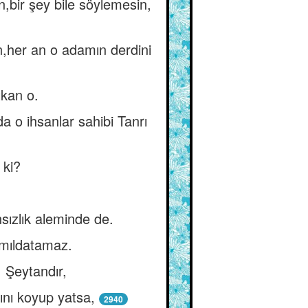
ın,bir şey bile söylemesin,
,her an o adamın derdini
ıkan o.
o ihsanlar sahibi Tanrı
 ki?
sızlık aleminde de.
ımıldatamaz.
 Şeytandır,
ını koyup yatsa,
2940