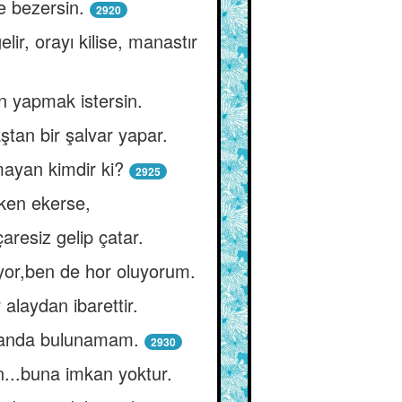
e bezersin.
2920
ir, orayı kilise, manastır
n yapmak istersin.
tan bir şalvar yapar.
mayan kimdir ki?
2925
iken ekerse,
aresiz gelip çatar.
iyor,ben de hor oluyorum.
 alaydan ibarettir.
 zanda bulunamam.
2930
n...buna imkan yoktur.