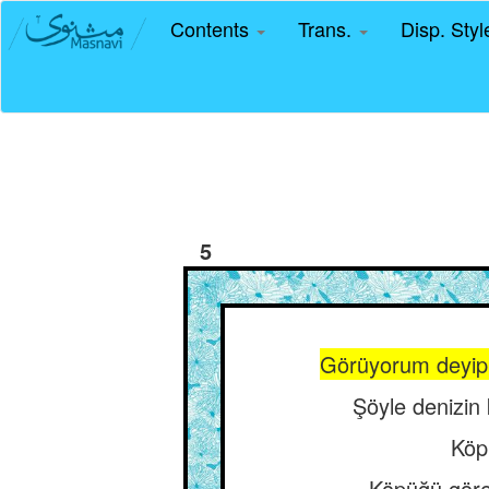
Contents
Trans.
Disp. Sty
5
Görüyorum deyip 
Şöyle denizin
Köpü
Köpüğü gören