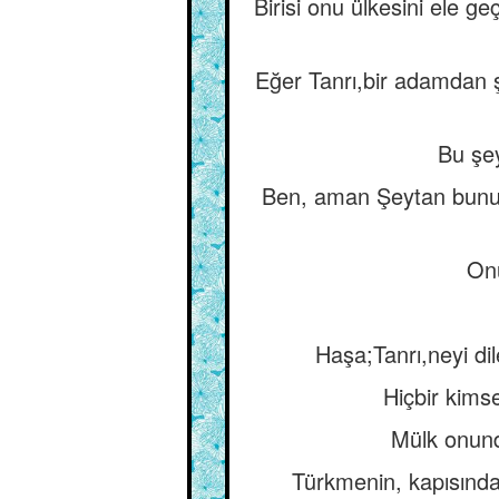
Birisi onu ülkesini ele ge
Eğer Tanrı,bir adamdan 
Bu şey
Ben, aman Şeytan bunu 
Onu
Haşa;Tanrı,neyi di
Hiçbir kims
Mülk onund
Türkmenin, kapısında