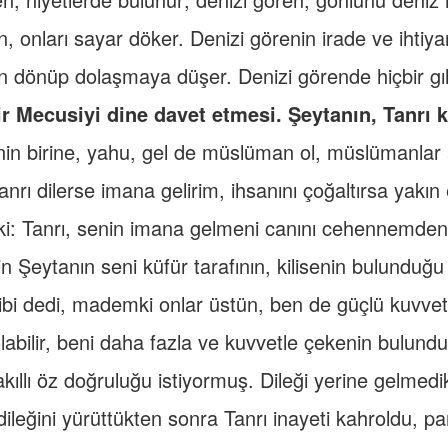
, onları sayar döker. Denizi görenin irade ve ihtiya
 dönüp dolaşmaya düşer. Denizi görende hiçbir gıl
 Mecusiyi dine davet etmesi. Şeytanın, Tanrı k
in birine, yahu, gel de müslüman ol, müslümanlar a
anrı dilerse imana gelirim, ihsanını çoğaltırsa yakın
i: Tanrı, senin imana gelmeni canını cehennemden 
in Şeytanın seni küfür tarafının, kilisenin bulunduğ
ibi dedi, mademki onlar üstün, ben de güçlü kuvvetl
abilir, beni daha fazla ve kuvvetle çekenin bulundu
ıllı öz doğruluğu istiyormuş. Dileği yerine gelmed
dileğini yürüttükten sonra Tanrı inayeti kahroldu, 