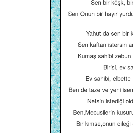
Sen bir köşk, bi
Sen Onun bir hayır yurdu,
Yahut da sen bir 
Sen kaftan istersin 
Kumaş sahibi zebun o
Birisi, ev 
Ev sahibi, elbette
Ben de taze ve yeni isem
Nefsin istediği ol
Ben,Mecusilerin kusur
Bir kimse,onun dileği