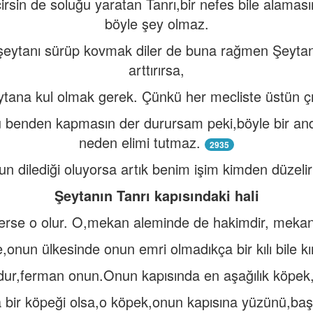
çirsin de soluğu yaratan Tanrı,bir nefes bile alamas
böyle şey olmaz.
şeytanı sürüp kovmak diler de buna rağmen Şeytan
arttırırsa,
tana kul olmak gerek. Çünkü her mecliste üstün ç
benden kapmasın der durursam peki,böyle bir anda 
neden elimi tutmaz.
2935
n dilediği oluyorsa artık benim işim kimden düzelir
Şeytanın Tanrı kapısındaki hali
lerse o olur. O,mekan aleminde de hakimdir, mekan
e,onun ülkesinde onun emri olmadıkça bir kılı bile k
ur,ferman onun.Onun kapısında en aşağılık köpek,
 bir köpeği olsa,o köpek,onun kapısına yüzünü,baş