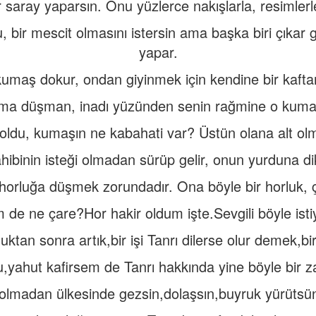
r saray yaparsın. Onu yüzlerce nakışlarla, resimlerl
 bir mescit olmasını istersin ama başka biri çıkar gel
yapar.
kumaş dokur, ondan giyinmek için kendine bir kafta
ama düşman, inadı yüzünden senin rağmine o kumaş
ldu, kumaşın ne kabahati var? Üstün olana alt ol
sahibinin isteği olmadan sürüp gelir, onun yurduna d
 horluğa düşmek zorundadır. Ona böyle bir horluk, ç
 de ne çare?Hor hakir oldum işte.Sevgili böyle ist
duktan sonra artık,bir işi Tanrı dilerse olur demek,bir
u,yahut kafirsem de Tanrı hakkında yine böyle bir
 olmadan ülkesinde gezsin,dolaşsın,buyruk yürütsü