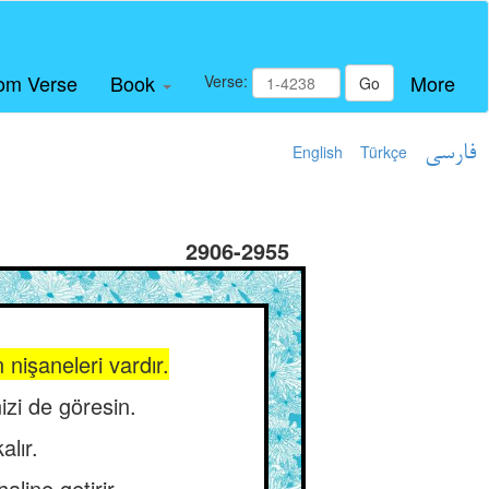
om Verse
Book
More
Verse:
Go
English
Türkçe
فارسی
2906-2955
işaneleri vardır.
zi de göresin.
alır.
line getirir.