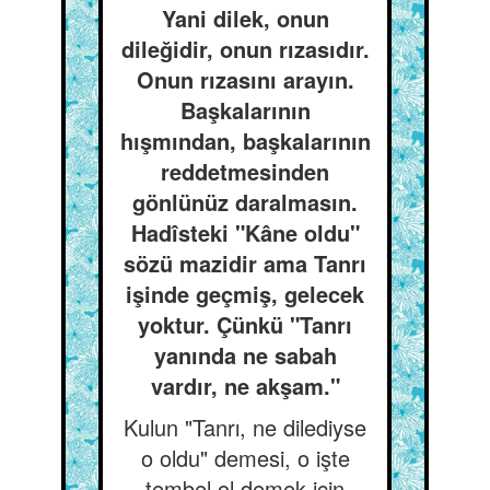
Yani dilek, onun
dileğidir, onun rızasıdır.
Onun rızasını arayın.
Başkalarının
hışmından, başkalarının
reddetmesinden
gönlünüz daralmasın.
Hadîsteki "Kâne oldu"
sözü mazidir ama Tanrı
işinde geçmiş, gelecek
yoktur. Çünkü "Tanrı
yanında ne sabah
vardır, ne akşam."
Kulun "Tanrı, ne dilediyse
o oldu" demesi, o işte
tembel ol demek için