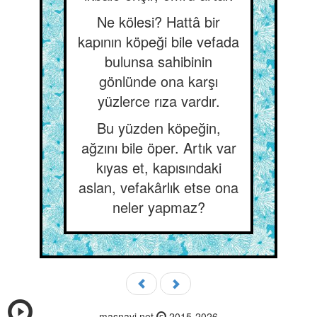
Ne kölesi? Hattâ bir
kapının köpeği bile vefada
bulunsa sahibinin
gönlünde ona karşı
yüzlerce rıza vardır.
Bu yüzden köpeğin,
ağzını bile öper. Artık var
kıyas et, kapısındaki
aslan, vefakârlık etse ona
neler yapmaz?
masnavi.net
2015-2026