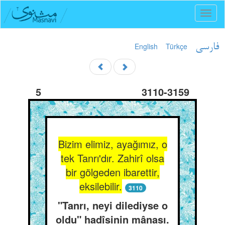
Toggl
naviga
English
Türkçe
فارسی
5
3110-3159
Bizim elimiz, ayağımız, o
tek Tanrı'dır. Zahirî olsa
bir gölgeden ibarettir,
eksilebilir.
3110
"Tanrı, neyi dilediyse o
oldu" hadîsinin mânası.