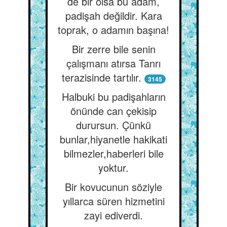
de bir olsa bu adam,
padişah değildir. Kara
toprak, o adamın başına!
Bir zerre bile senin
çalışmanı atırsa Tanrı
terazisinde tartılır.
3145
Halbuki bu padişahların
önünde can çekisip
durursun. Çünkü
bunlar,hiyanetle hakikati
bilmezler,haberleri bile
yoktur.
Bir kovucunun söziyle
yıllarca süren hizmetini
zayi ediverdi.