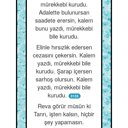
mürekkebi kurudu.
Adalette bulunursan
saadete erersin, kalem
bunu yazdı, mürekkebi
bile kurudu.
Elinle hırsızlık edersen
cezasını çekersin. Kalem
yazdı, mürekkebi bile
kurudu. Şarap içersen
sarhoş olursun. Kalem
yazdı, mürekkebi bile
kurudu.
3135
Reva görür müsün ki
Tanrı, işten kalsın, hiçbir
şey yapamasın.