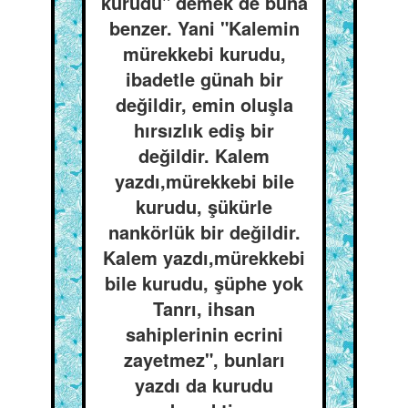
kurudu" demek de buna
benzer. Yani "Kalemin
mürekkebi kurudu,
ibadetle günah bir
değildir, emin oluşla
hırsızlık ediş bir
değildir. Kalem
yazdı,mürekkebi bile
kurudu, şükürle
nankörlük bir değildir.
Kalem yazdı,mürekkebi
bile kurudu, şüphe yok
Tanrı, ihsan
sahiplerinin ecrini
zayetmez", bunları
yazdı da kurudu