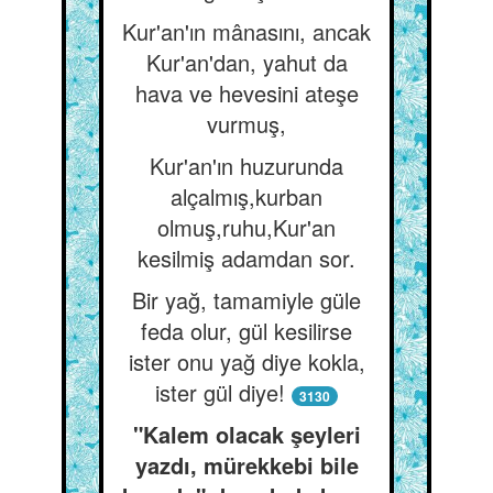
Kur'an'ın mânasını, ancak
Kur'an'dan, yahut da
hava ve hevesini ateşe
vurmuş,
Kur'an'ın huzurunda
alçalmış,kurban
olmuş,ruhu,Kur'an
kesilmiş adamdan sor.
Bir yağ, tamamiyle güle
feda olur, gül kesilirse
ister onu yağ diye kokla,
ister gül diye!
3130
"Kalem olacak şeyleri
yazdı, mürekkebi bile