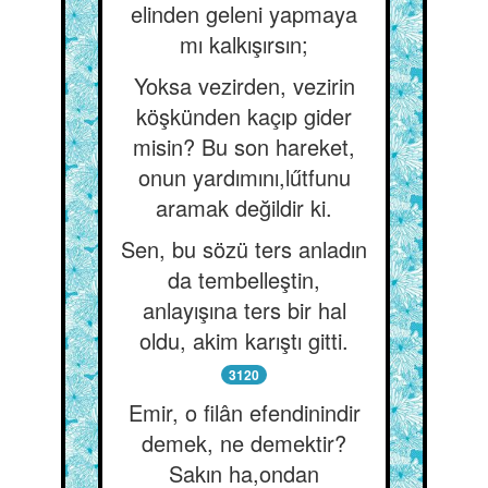
elinden geleni yapmaya
mı kalkışırsın;
Yoksa vezirden, vezirin
köşkünden kaçıp gider
misin? Bu son hareket,
onun yardımını,lűtfunu
aramak değildir ki.
Sen, bu sözü ters anladın
da tembelleştin,
anlayışına ters bir hal
oldu, akim karıştı gitti.
3120
Emir, o filân efendinindir
demek, ne demektir?
Sakın ha,ondan