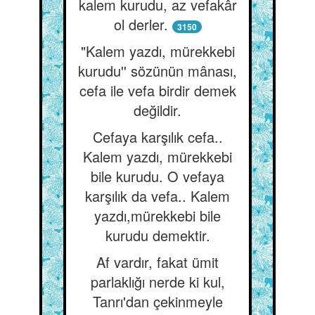
kalem kurudu, az vefakâr
ol derler.
3150
"Kalem yazdı, mürekkebi
kurudu'' sözünün mânası,
cefa ile vefa birdir demek
değildir.
Cefaya karşılık cefa..
Kalem yazdı, mürekkebi
bile kurudu. O vefaya
karşılık da vefa.. Kalem
yazdı,mürekkebi bile
kurudu demektir.
Af vardır, fakat ümit
parlaklığı nerde ki kul,
Tanrı'dan çekinmeyle