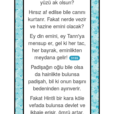
yüzü ak olsun?
Hırsız af edilse bile canını
kurtarır. Fakat nerde vezir
ve hazine emini olacak?
Ey din emini, ey Tanrı'ya
mensup er, gel ki her tac,
her bayrak, eminlikten
meydana gelir!
3155
Padişağın oğlu bile olsa
da hainlikte bulunsa
padişah, bil ki onun başını
bedeninden ayırıverir.
Fakat Hintli bir kara köle
vefada bulunsa devlet ve
ikbale erişir, ömrü artar.