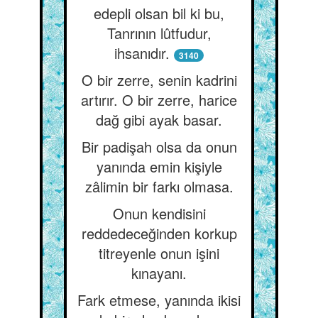
edepli olsan bil ki bu,
Tanrının lûtfudur,
ihsanıdır.
3140
O bir zerre, senin kadrini
artırır. O bir zerre, harice
dağ gibi ayak basar.
Bir padişah olsa da onun
yanında emin kişiyle
zâlimin bir farkı olmasa.
Onun kendisini
reddedeceğinden korkup
titreyenle onun işini
kınayanı.
Fark etmese, yanında ikisi