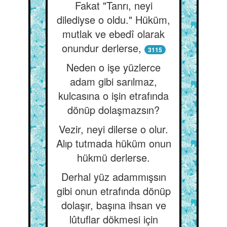
Fakat "Tanrı, neyi
dilediyse o oldu." Hüküm,
mutlak ve ebedî olarak
onundur derlerse,
3115
Neden o işe yüzlerce
adam gibi sarılmaz,
kulcasına o işin etrafında
dönüp dolaşmazsın?
Vezir, neyi dilerse o olur.
Alıp tutmada hüküm onun
hükmü derlerse.
Derhal yüz adammışsın
gibi onun etrafında dönüp
dolaşır, başına ihsan ve
lûtuflar dökmesi için