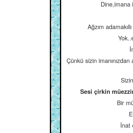
Dine,imana 
Ağzım adamakıllı
Yok..
İ
Çünkü sizin imanınızdan a
Sizi
Sesi çirkin müezzi
Bir mü
E
İnat