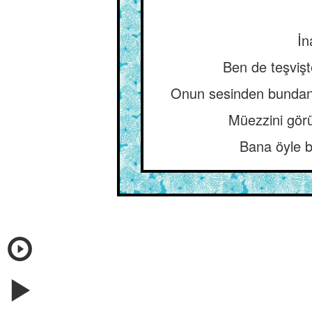
İn
Ben de teşviş
Onun sesinden bundan 
Müezzini görü
Bana öyle b