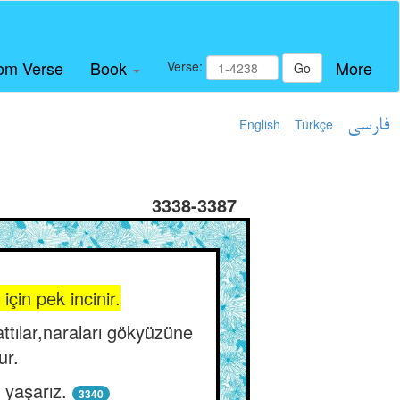
om Verse
Book
More
Verse:
Go
English
Türkçe
فارسی
3338-3387
çin pek incinir.
attılar,naraları gökyüzüne
ur.
 yaşarız.
3340