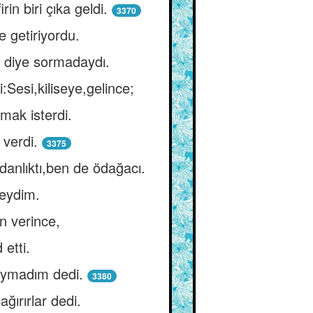
in biri çıka geldi.
3370
e getiriyordu.
i diye sormadaydı.
:Sesi,kiliseye,gelince;
mak isterdi.
 verdi.
3375
danlıktı,ben de ödağacı.
deydim.
n verince,
etti.
uymadım dedi.
3380
ırırlar dedi.