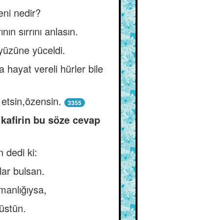
eni nedir?
ın sırrını anlasın.
yüzüne yüceldi.
 hayat vereli hürler bile
etsin,özensin.
3355
kafirin bu söze cevap
 dedi ki:
lar bulsan.
manlığıysa,
üstün.