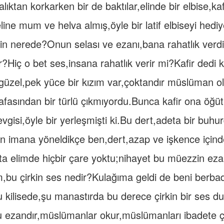
ktan korkarken bir de baktılar,elinde bir elbise,kafir
eline mum ve helva almış,öyle bir latif elbiseyi hediy
n nerede?Onun selası ve ezanı,bana rahatlık verd
r?Hiç o bet ses,insana rahatlık verir mi?Kafir dedi ki
üzel,pek yüce bir kızım var,çoktandır müslüman ol
fasından bir türlü çıkmıyordu.Bunca kafir ona öğüt
gisi,öyle bir yerleşmişti ki.Bu dert,adeta bir buhur
 imana yöneldikçe ben,dert,azap ve işkence için
a elimde hiçbir çare yoktu;nihayet bu müezzin eza
m,bu çirkin ses nedir?Kulağıma geldi de beni berbad 
kilisede,şu manastırda bu derece çirkin bir ses d
u ezandır,müslümanlar okur,müslümanları ibadete çağ