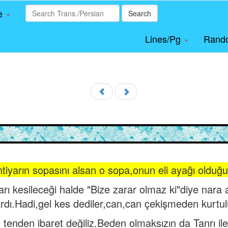
le
Search
Lines/Pg
Rand
htiyarın sopasını alsan o sopa,onun eli ayağı olduğu i
ları kesileceği halde "Bize zarar olmaz ki"diye nara 
rdı.Hadi,gel kes dediler,can,can çekişmeden kurtul
şu tenden ibaret değiliz.Beden olmaksızın da Tanrı ile