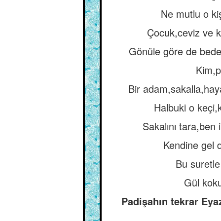
Ne mutlu o kiş
Çocuk,ceviz ve k
Gönüle göre de beden
Kim,p
Bir adam,sakalla,haya
Halbuki o keçi,
Sakalını tara,ben 
Kendine gel d
Bu suretle
Gül koku
Padişahın tekrar Eyaz