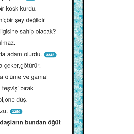
bir köşk kurdu.
çbir şey değildir
lgisine sahip olacak?
ılmaz.
 da adam olurdu.
3345
a çeker,götürür.
 ama ölüme ve gama!
teşvişi bırak.
ol,öne düş.
uzu.
3350
oldaşların bundan öğüt