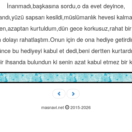
İnanmadı,başkasına sordu,o da evet deyince,
andı,yüzü sapsarı kesildi,müslümanlık hevesi kalma
ten,azaptan kurtuldum,dün gece korkusuz,rahat bi
dolayı rahatlaştım.Onun için de ona hediye getir
nce bu hediyeyi kabul et dedi,beni dertten kurtardın
ir ihsanda bulundun ki senin azat kabul etmez bir 
masnavi.net
2015-2026