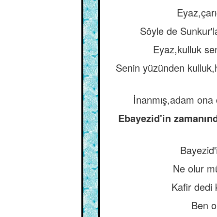
Eyaz,çarı
Söyle de Sunkur'la
Eyaz,kulluk se
Senin yüzünden kulluk,hü
İnanmış,adam ona de
Ebayezid'in zamanınd
Bayezid'
Ne olur mü
Kafir dedi
Ben o