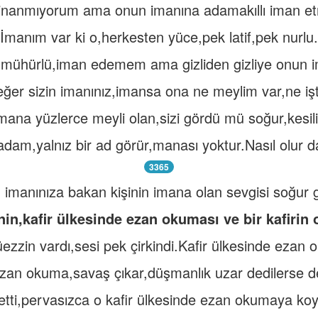
inanmıyorum ama onun imanına adamakıllı iman et
İmanım var ki o,herkesten yüce,pek latif,pek nurlu.
 mühürlü,iman edemem ama gizliden gizliye onun
eğer sizin imanınız,imansa ona ne meylim var,ne iş
mana yüzlerce meyli olan,sizi gördü mü soğur,kesili
dam,yalnız bir ad görür,manası yoktur.Nasıl olur da
3365
n imanınıza bakan kişinin imana olan sevgisi soğur g
nin,kafir ülkesinde ezan okuması ve bir kafirin
ezzin vardı,sesi pek çirkindi.Kafir ülkesinde ezan 
zan okuma,savaş çıkar,düşmanlık uzar dedilerse d
 etti,pervasızca o kafir ülkesinde ezan okumaya koy