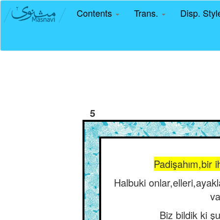
Contents
Trans.
Disp. Sty
5
Padişahım,bir i
Halbuki onlar,elleri,ayak
va
Biz bildik ki 