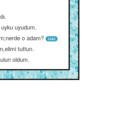
dı.
r uyku uyudum.
dim;nerde o adam?
3385
,elimi tuttun.
kulun oldum.