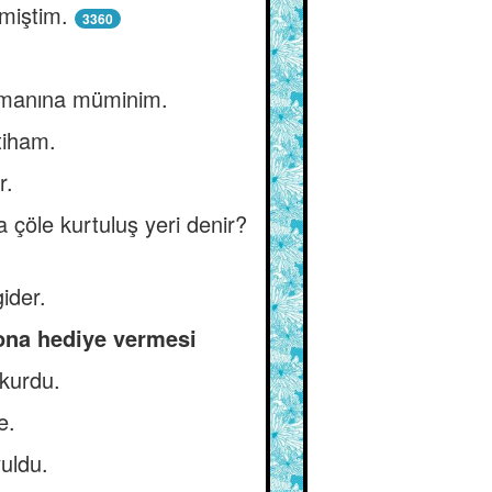
miştim.
3360
 imanına müminim.
tiham.
r.
 çöle kurtuluş yeri denir?
ider.
 ona hediye vermesi
okurdu.
e.
uldu.