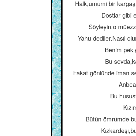
Halk,umumi bir kargaşalı
Dostlar gibi 
Söyleyin,o müezzi
Yahu dediler.Nasıl olu
Benim pek g
Bu sevda,ka
Fakat gönlünde iman sev
Anbean
Bu husust
Kızı
Bütün ömrümde bu 
Kızkardeşi,b