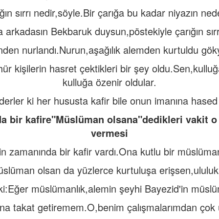
ğın sırrı nedir,söyle.Bir çarığa bu kadar niyazın ned
 arkadasın Bekbaruk duysun,pöstekiyle çarığın sırrın
nden nurlandı.Nurun,aşağılık alemden kurtuldu gök
r kişilerin hasret çektikleri bir şey oldu.Sen,kulluğa
kulluğa özenir oldular.
rler ki her hususta kafir bile onun imanına hased 
a bir kafire"Müslüman olsana"dedikleri vakit o 
vermesi
in zamanında bir kafir vardı.Ona kutlu bir müslüman
slüman olsan da yüzlerce kurtuluşa erişsen,ululuk
 ki:Eğer müslümanlık,alemin şeyhi Bayezid'in müslü
na takat getiremem.O,benim çalışmalarımdan çok 