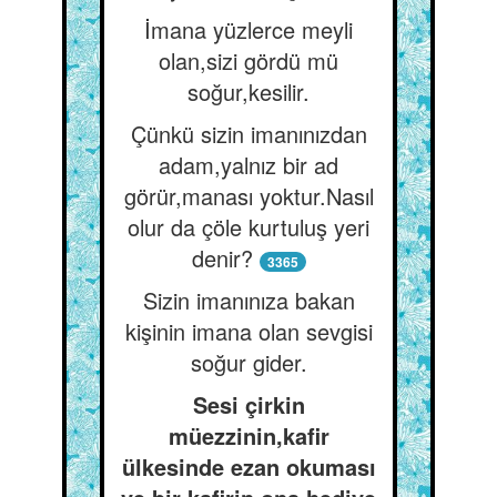
İmana yüzlerce meyli
olan,sizi gördü mü
soğur,kesilir.
Çünkü sizin imanınızdan
adam,yalnız bir ad
görür,manası yoktur.Nasıl
olur da çöle kurtuluş yeri
denir?
3365
Sizin imanınıza bakan
kişinin imana olan sevgisi
soğur gider.
Sesi çirkin
müezzinin,kafir
ülkesinde ezan okuması