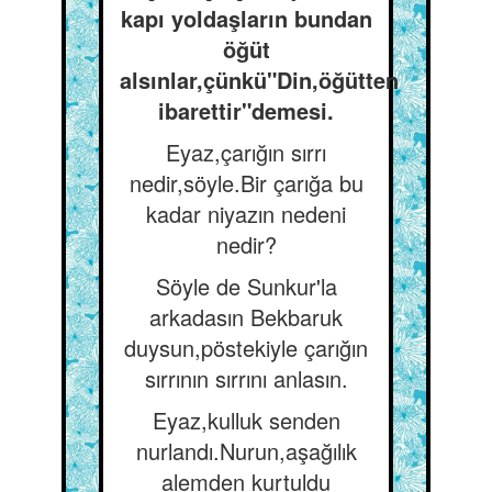
kapı yoldaşların bundan
öğüt
alsınlar,çünkü"Din,öğütten
ibarettir"demesi.
Eyaz,çarığın sırrı
nedir,söyle.Bir çarığa bu
kadar niyazın nedeni
nedir?
Söyle de Sunkur'la
arkadasın Bekbaruk
duysun,pöstekiyle çarığın
sırrının sırrını anlasın.
Eyaz,kulluk senden
nurlandı.Nurun,aşağılık
alemden kurtuldu