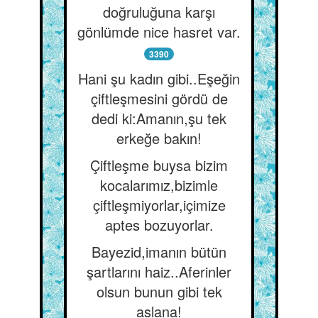
doğruluğuna karşı
gönlümde nice hasret var.
3390
Hani şu kadın gibi..Eşeğin
çiftleşmesini gördü de
dedi ki:Amanın,şu tek
erkeğe bakın!
Çiftleşme buysa bizim
kocalarımız,bizimle
çiftleşmiyorlar,içimize
aptes bozuyorlar.
Bayezid,imanın bütün
şartlarını haiz..Aferinler
olsun bunun gibi tek
aslana!