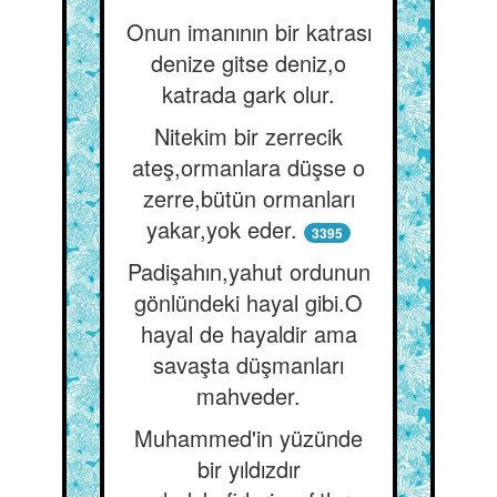
Onun imanının bir katrası
denize gitse deniz,o
katrada gark olur.
Nitekim bir zerrecik
ateş,ormanlara düşse o
zerre,bütün ormanları
yakar,yok eder.
3395
Padişahın,yahut ordunun
gönlündeki hayal gibi.O
hayal de hayaldir ama
savaşta düşmanları
mahveder.
Muhammed'in yüzünde
bir yıldızdır