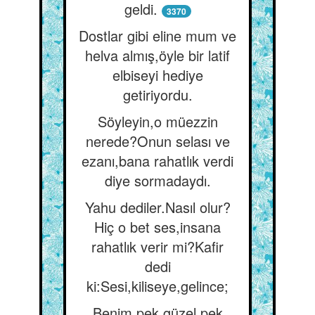
geldi.
3370
Dostlar gibi eline mum ve
helva almış,öyle bir latif
elbiseyi hediye
getiriyordu.
Söyleyin,o müezzin
nerede?Onun selası ve
ezanı,bana rahatlık verdi
diye sormadaydı.
Yahu dediler.Nasıl olur?
Hiç o bet ses,insana
rahatlık verir mi?Kafir
dedi
ki:Sesi,kiliseye,gelince;
Benim pek güzel,pek