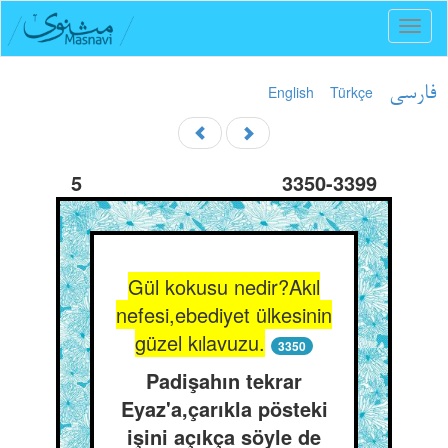
Toggl
naviga
English
Türkçe
فارسی
5
3350-3399
Gül kokusu nedir?Akıl
nefesi,ebediyet ülkesinin
güzel kılavuzu.
3350
Padişahın tekrar
Eyaz'a,çarıkla pösteki
işini açıkça söyle de