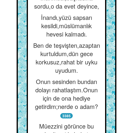
sordu,o da evet deyince,
İnandı,yüzü sapsarı
kesildi,müslümanlık
hevesi kalmadı.
Ben de teşvişten,azaptan
kurtuldum,dün gece
korkusuz,rahat bir uyku
uyudum.
Onun sesinden bundan
dolayı rahatlaştım.Onun
için de ona hediye
getirdim;nerde o adam?
3385
Müezzini görünce bu