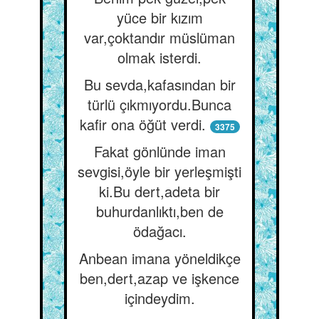
yüce bir kızım
var,çoktandır müslüman
olmak isterdi.
Bu sevda,kafasından bir
türlü çıkmıyordu.Bunca
kafir ona öğüt verdi.
3375
Fakat gönlünde iman
sevgisi,öyle bir yerleşmişti
ki.Bu dert,adeta bir
buhurdanlıktı,ben de
ödağacı.
Anbean imana yöneldikçe
ben,dert,azap ve işkence
içindeydim.