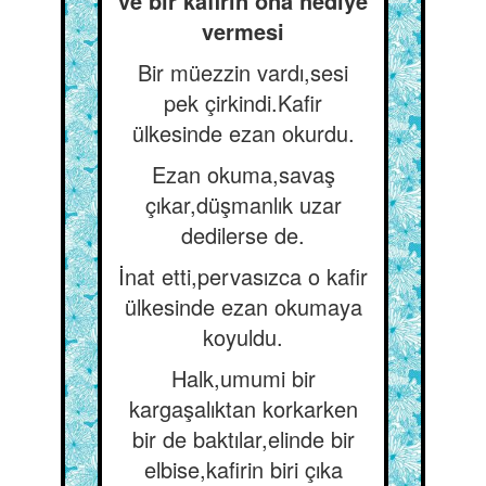
ve bir kafirin ona hediye
vermesi
Bir müezzin vardı,sesi
pek çirkindi.Kafir
ülkesinde ezan okurdu.
Ezan okuma,savaş
çıkar,düşmanlık uzar
dedilerse de.
İnat etti,pervasızca o kafir
ülkesinde ezan okumaya
koyuldu.
Halk,umumi bir
kargaşalıktan korkarken
bir de baktılar,elinde bir
elbise,kafirin biri çıka