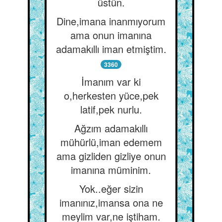
üstün.
Dine,imana inanmıyorum
ama onun imanına
adamakıllı iman etmiştim.
3360
İmanım var ki
o,herkesten yüce,pek
latif,pek nurlu.
Ağzım adamakıllı
mühürlü,iman edemem
ama gizliden gizliye onun
imanına müminim.
Yok..eğer sizin
imanınız,imansa ona ne
meylim var,ne iştiham.