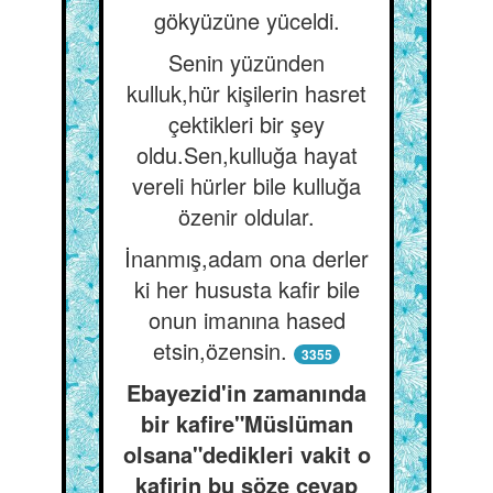
gökyüzüne yüceldi.
Senin yüzünden
kulluk,hür kişilerin hasret
çektikleri bir şey
oldu.Sen,kulluğa hayat
vereli hürler bile kulluğa
özenir oldular.
İnanmış,adam ona derler
ki her hususta kafir bile
onun imanına hased
etsin,özensin.
3355
Ebayezid'in zamanında
bir kafire"Müslüman
olsana"dedikleri vakit o
kafirin bu söze cevap