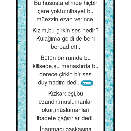
Bu hususta elimde hiçbir
çare yoktu;nihayet bu
müezzin ezan verince,
Kızım,bu çirkin ses nedir?
Kulağıma geldi de beni
berbad etti.
Bütün ömrümde bu
kilisede,şu manastırda bu
derece çirkin bir ses
duymadım dedi.
3380
Kızkardeşi,bu
ezandır,müslümanlar
okur,müslümanları
ibadete çağırırlar dedi.
İnanmadı,başkasına