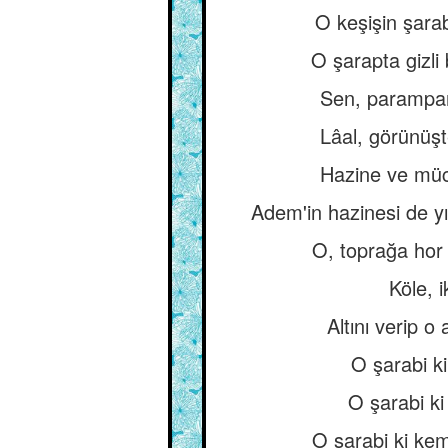
O keşişin şarabı
O şarapta gizli 
Sen, paramparç
Lâal, görünüş
Hazine ve müce
Adem'in hazinesi de y
O, toprağa hor 
Köle, i
Altını verip o 
O şarabi ki
O şarabi ki 
O şarabi ki kem