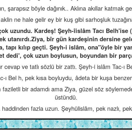
ın, şarapsız böyle dağınık.. Aklına akıllar katmak ge
aklin ne hale gelir ey bir kuş gibi sarhoşluk tuzağ
çok uzundu. Kardeş! Şeyh-îislâm Tacı Belh'ise (
k utanırdı.Ziya, bîr gün kardeşinin dersine geldi
a, tapı kılıp geçti. Şeyh-i islâm, ona"öyle bir ya
et dedi', çok uzun boylusun, boyundan bir parç
r cevap ve tatlı sözlü bir zattı. Şeyh-i islâm Tac-ı B
c-ı Bel h, pek kısa boyluydu, âdeta bir kuşa benzer
âlim faziletli bir adamdı ama Ziya, güzel söz söyleme
üstündü.
 haddinden fazla uzun. Şeyhülislâm, pek nazlı, pek k