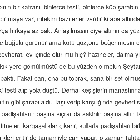
nın bir katrası, binlerce testi, binlerce küp şarabın
bir maya var, nitekim bazı erler vardır ki aba altında
a hırkaya az bak. Anlaşılmasın diye altının da yüzü
te buğulu görünür ama kötü göz,onu beğenmesin di
vherat, ev içinde olur mu hiç? hazineler, daima yık
ıkık yere gömülmüştü de bu yüzden o melun Şeyta
baktı. Fakat can, ona bu toprak, sana bir set olm
ki testi alıp yola düştü. Derhal keşişlerin manastırın
altın gibi şarabı aldı. Taşı verip karşılığında gevheri s
 padişahların başına sıçrar da sakinin başına altın t
fitneler, kargaşalıklar çıkarır, kullarla padişahları bir
ikleri eritir de tamamiyle can yapar, o zaman tahtayl