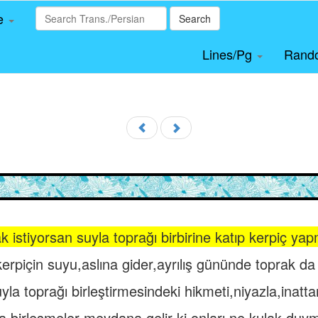
le
Search
Lines/Pg
Rand
 istiyorsan suyla toprağı birbirine katıp kerpiç ya
erpiçin suyu,aslına gider,ayrılış gününde toprak d
uyla toprağı birleştirmesindeki hikmeti,niyazla,inattan
birleşmeler meydana gelir ki onları ne kulak duy