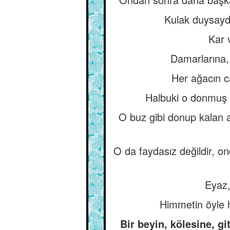
Kulak duysaydı 
Kar 
Damarlarına, 
Her ağacın c
Halbuki o donmuş 
O buz gibi donup kalan a
O da faydasız değildir, ond
Eyaz,
Himmetin öyle he
Bir beyin, kölesine, gi