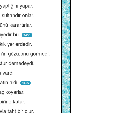
 yaptığını yapar.
 sultandır onlar.
nü karartırlar.
yedir bu.
3450
ık yerlerdedir.
n’ın gözü,onu görmedi.
uştur demedeydi.
a vardı.
atın aldı.
3455
aç koyarlar.
birine katar.
a taht bir olur.