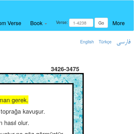
om Verse
Book
More
Verse:
Go
English
Türkçe
فارسی
3426-3475
pman gerek.
a toprağa kavuşur.
 hasıl olur.
muştur,ne göz görmüştür.