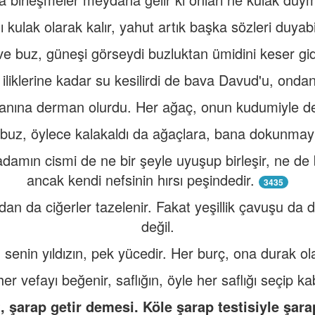
kulak olarak kalır, yahut artık başka sözleri duyabi
ve buz, güneşi görseydi buzluktan ümidini keser gid
iliklerine kadar su kesilirdi de bava Davud'u, ondan
anına derman olurdu. Her ağaç, onun kudumiyle de
buz, öylece kalakaldı da ağaçlara, bana dokunmay
damın cismi de ne bir şeyle uyuşup birleşir, ne de b
ancak kendi nefsinin hırsı peşindedir.
3435
an da ciğerler tazelenir. Fakat yeşillik çavuşu da de
değil.
 senin yıldızın, pek yücedir. Her burç, ona durak o
r vefayı beğenir, saflığın, öyle her saflığı seçip k
t, şarap getir demesi. Köle şarap testisiyle şar