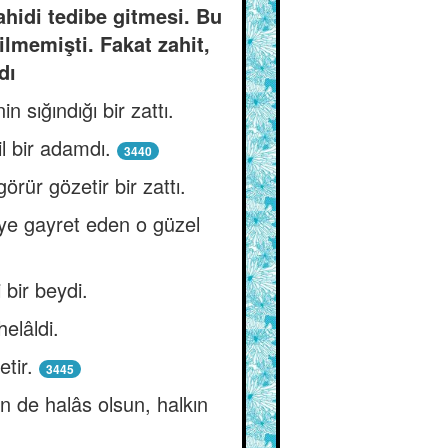
ahidi tedibe gitmesi. Bu
lmemişti. Fakat zahit,
dı
 sığındığı bir zattı.
dil bir adamdı.
3440
örür gözetir bir zattı.
eye gayret eden o güzel
 bir beydi.
elâldi.
etir.
3445
en de halâs olsun, halkın