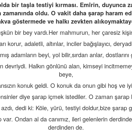
lda bir taşla testiyi kırması. Emîrin, duyunca z
m zamanında oldu. O vakit daha şarap haram edi
akva göstermede ve halkı zevkten alıkoymaktay
kün bir bey vardı.Her mahmurun, her çaresiz kişinin
rı korur, adaletli, altınlar, inciler bağışlayıcı, derya
mış adamların beyi, yol bilir,sırdan anlar, dostlarını g
in devriydi. Halkın gönlünü alan, kimseyi incitmem
beye,
nsızın konuk geldi. O konuk da onun gibi hoş ve iyi
nsinler diye şarap içmek istediler. O zaman şarap h
 azdı, dedi ki: Köle, yürü, testiyi doldur,bize şarap g
p var. Ondan al da canımız, ileri gelenlerin derdind
derdinden de.