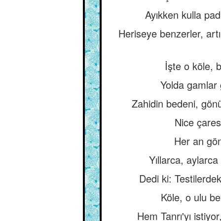
Ayıkken kulla pad
Heriseye benzerler, ar
İşte o köle, 
Yolda gamlar 
Zahidin bedeni, gönü
Nice çares
Her an gön
Yıllarca, aylarca
Dedi ki: Testilerde
Köle, o ulu be
Hem Tanrı'yı istiyo