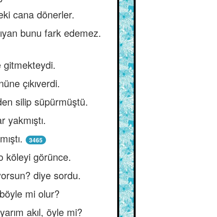
eki cana dönerler.
mıyan bunu fark edemez.
e gitmekteydi.
üne çıkıverdi.
den silip süpürmüştü.
r yakmıştı.
mıştı.
3465
 o köleyi görünce.
üyorsun? diye sordu.
 böyle mi olur?
yarım akıl, öyle mi?