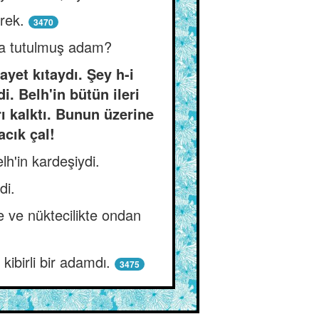
rek.
3470
ına tutulmuş adam?
ayet kıtaydı. Şey h-i
. Belh'in bütün ileri
rı kalktı. Bunun üzerine
acık çal!
elh'in kardeşiydi.
di.
de ve nüktecilikte ondan
ibirli bir adamdı.
3475