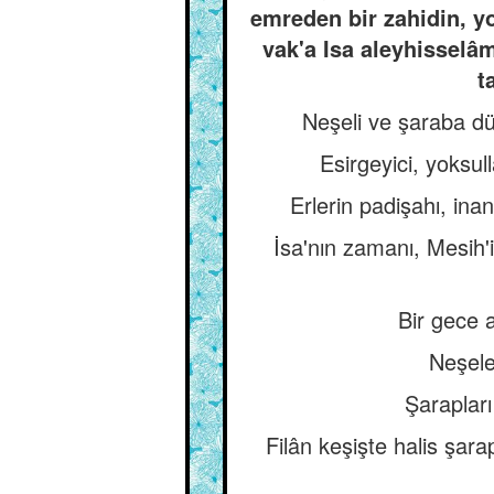
emreden bir zahidin, yo
vak'a Isa aleyhisselâ
t
Neşeli ve şaraba düş
Esirgeyici, yoksulla
Erlerin padişahı, inan
İsa'nın zamanı, Mesih'
Bir gece a
Neşele
Şarapları
Filân keşişte halis şara