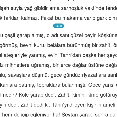
işah suyla yağ gibidir ama sarhoşluk vaktinde tend
tık farkları kalmaz. Fakat bu makama varıp gark ol
3460
bu çeşit şarap almış, o adı sanı güzel beyin köşkün
görmüş, beyni kuru, belâlara bürünmüş bir zahit, ön
l ateşleriyle yanmış, evini Tanrı'dan başka her şey
iz mihnetlere uğramış, binlerce dağlar üstüne dağla
lü, savaşlara düşmü, gece gündüz riyazatlara sarıl
 kanlara batmış, topraklara bulanmıştı. Gece yarısı
ki nedir? Köle şarap dedi. Zahit, kimin, kime götür
yin dedi. Zahit dedi ki: Tânrı'yı dileyen kişinin ameli
r, hem de içip eğleniyor ha! Şeytan şarabı sonra da 