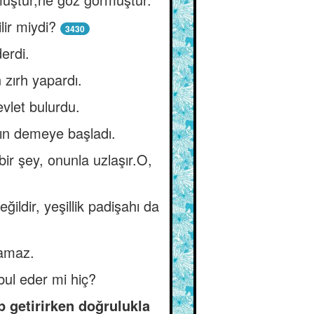
lir miydi?
3430
erdi.
 zırh yapardı.
vlet bulurdu.
ın demeye başladı.
ir şey, onunla uzlaşır.O,
ğildir, yeşillik padişahı da
lamaz.
abul eder mi hiç?
ap getirirken doğrulukla