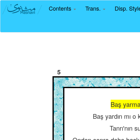
Contents
Trans.
Disp. Sty
5
Baş yarmak
Baş yardın mı o k
Tanrı'nın s
Ondan sonra daha başka 