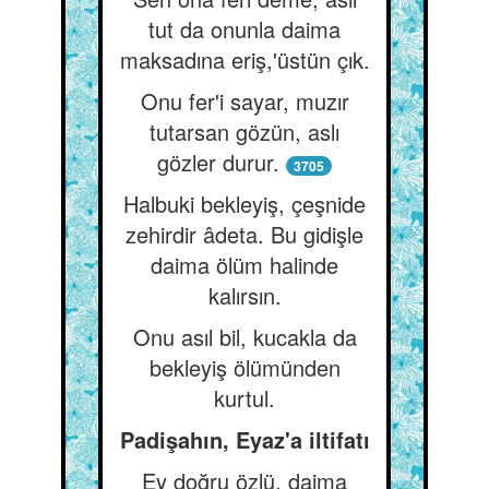
tut da onunla daima
maksadına eriş,'üstün çık.
Onu fer'i sayar, muzır
tutarsan gözün, aslı
gözler durur.
3705
Halbuki bekleyiş, çeşnide
zehirdir âdeta. Bu gidişle
daima ölüm halinde
kalırsın.
Onu asıl bil, kucakla da
bekleyiş ölümünden
kurtul.
Padişahın, Eyaz'a iltifatı
Ey doğru özlü, daima