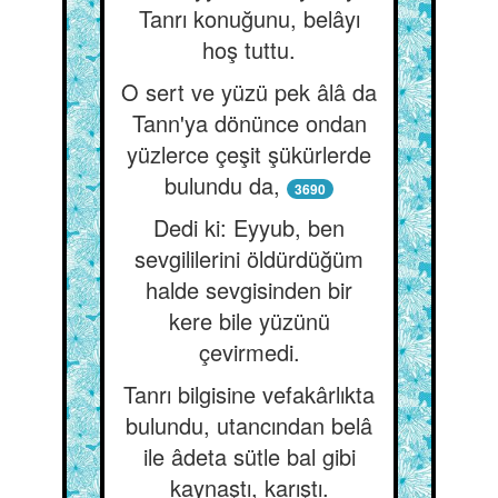
Tanrı konuğunu, belâyı
hoş tuttu.
O sert ve yüzü pek âlâ da
Tann'ya dönünce ondan
yüzlerce çeşit şükürlerde
bulundu da,
3690
Dedi ki: Eyyub, ben
sevgililerini öldürdüğüm
halde sevgisinden bir
kere bile yüzünü
çevirmedi.
Tanrı bilgisine vefakârlıkta
bulundu, utancından belâ
ile âdeta sütle bal gibi
kaynaştı, karıştı.