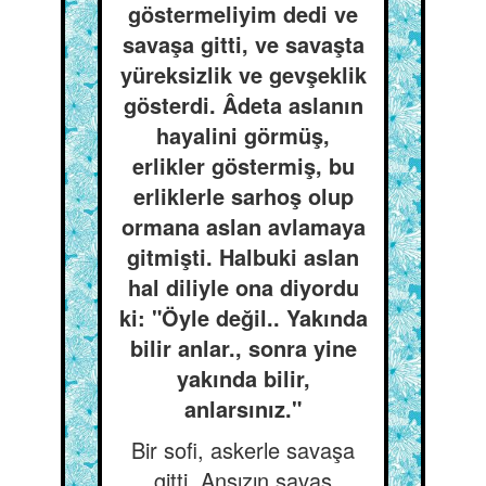
göstermeliyim dedi ve
savaşa gitti, ve savaşta
yüreksizlik ve gevşeklik
gösterdi. Âdeta aslanın
hayalini görmüş,
erlikler göstermiş, bu
erliklerle sarhoş olup
ormana aslan avlamaya
gitmişti. Halbuki aslan
hal diliyle ona diyordu
ki: "Öyle değil.. Yakında
bilir anlar., sonra yine
yakında bilir,
anlarsınız."
Bir sofi, askerle savaşa
gitti. Ansızın savaş