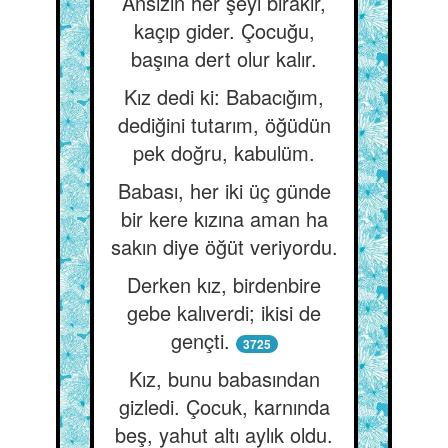
Ansızın her şeyi bırakır,
kaçıp gider. Çocuğu,
başına dert olur kalır.
Kız dedi ki: Babacığım,
dediğini tutarım, öğüdün
pek doğru, kabulüm.
Babası, her iki üç günde
bir kere kızına aman ha
sakın diye öğüt veriyordu.
Derken kız, birdenbire
gebe kalıverdi; ikisi de
gençti.
3725
Kız, bunu babasından
gizledi. Çocuk, karnında
beş, yahut altı aylık oldu.