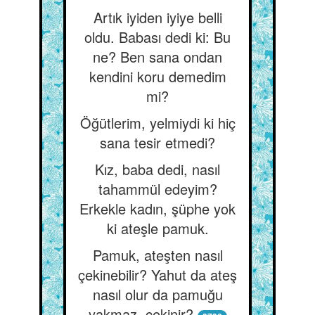
Artık iyiden iyiye belli
oldu. Babası dedi ki: Bu
ne? Ben sana ondan
kendini koru demedim
mi?
Öğütlerim, yelmiydi ki hiç
sana tesir etmedi?
Kız, baba dedi, nasıl
tahammül edeyim?
Erkekle kadın, şüphe yok
ki ateşle pamuk.
Pamuk, ateşten nasıl
çekinebilir? Yahut da ateş
nasıl olur da pamuğu
yakmaz, çekinir?