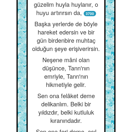
güzelim huyla huylanır, o
huyu artırırsın da,
3700
Başka yerlerde de böyle
hareket edersin ve bir
gün birdenbire muhtaç
olduğun şeye erişiverirsin.
Neşene mâni olan
düşünce, Tann'nın
emriyle, Tanrı'nın
hikmetiyle gelir.
Sen ona felâket deme
delikanlım. Belki bir
yıldızdır, belki kutluluk
kıranındadır.
Sen ona feri deme, asıl