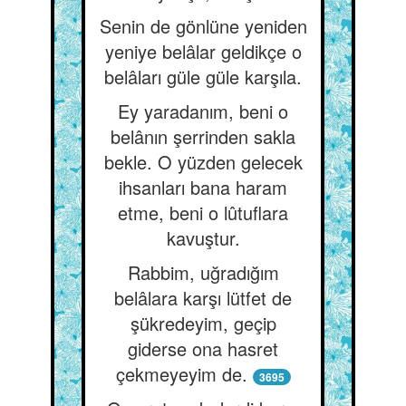
Senin de gönlüne yeniden
yeniye belâlar geldikçe o
belâları güle güle karşıla.
Ey yaradanım, beni o
belânın şerrinden sakla
bekle. O yüzden gelecek
ihsanları bana haram
etme, beni o lûtuflara
kavuştur.
Rabbim, uğradığım
belâlara karşı lütfet de
şükredeyim, geçip
giderse ona hasret
çekmeyeyim de.
3695