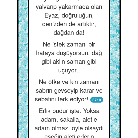
yalvarıp yakarmada olan
Eyaz, doğruluğun,
denizden de artıktır,
dağdan da!
Ne istek zamanı bir
hataya düşüyorsun, dağ
gibi aklın saman gibi
uçuyor..
Ne öfke ve kin zamanı
sabrın gevşeyip karar ve
sebatını terk ediyor!
3710
Erlik budur işte. Yoksa
adam, sakalla, aletle
adam olmaz, öyle olsaydı
eşeğin aleti erlerin