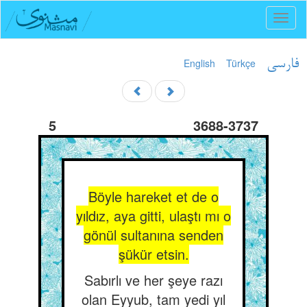
Toggl
naviga
English
Türkçe
فارسی
5
3688-3737
Böyle hareket et de o
yıldız, aya gitti, ulaştı mı o
gönül sultanına senden
şükür etsin.
Sabırlı ve her şeye razı
olan Eyyub, tam yedi yıl