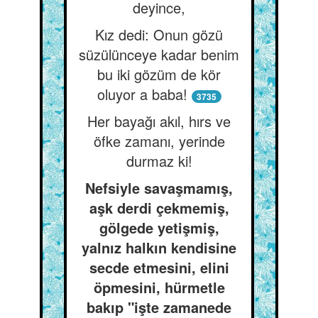
deyince,
Kız dedi: Onun gözü
süzülünceye kadar benim
bu iki gözüm de kör
oluyor a baba!
3735
Her bayağı akıl, hırs ve
öfke zamanı, yerinde
durmaz ki!
Nefsiyle savaşmamış,
aşk derdi çekmemiş,
gölgede yetişmiş,
yalnız halkın kendisine
secde etmesini, elini
öpmesini, hürmetle
bakıp "işte zamanede