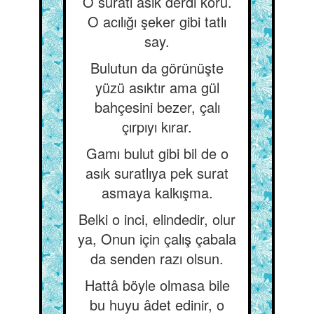
O suratı asık derdi koru.
O acılığı şeker gibi tatlı
say.
Bulutun da görünüşte
yüzü asıktır ama gül
bahçesini bezer, çalı
çırpıyı kırar.
Gamı bulut gibi bil de o
asık suratlıya pek surat
asmaya kalkışma.
Belki o inci, elindedir, olur
ya, Onun için çalış çabala
da senden razı olsun.
Hattâ böyle olmasa bile
bu huyu âdet edinir, o