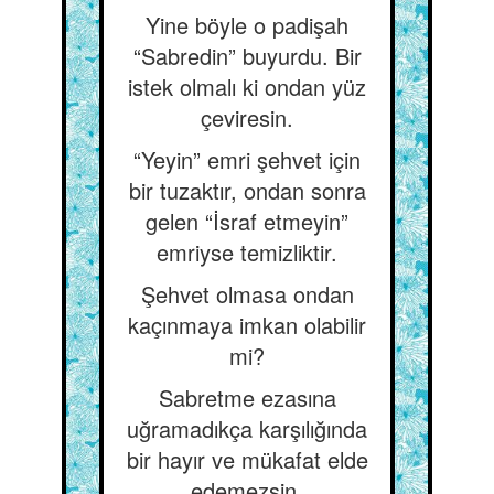
Yine böyle o padişah
“Sabredin” buyurdu. Bir
istek olmalı ki ondan yüz
çeviresin.
“Yeyin” emri şehvet için
bir tuzaktır, ondan sonra
gelen “İsraf etmeyin”
emriyse temizliktir.
Şehvet olmasa ondan
kaçınmaya imkan olabilir
mi?
Sabretme ezasına
uğramadıkça karşılığında
bir hayır ve mükafat elde
edemezsin.