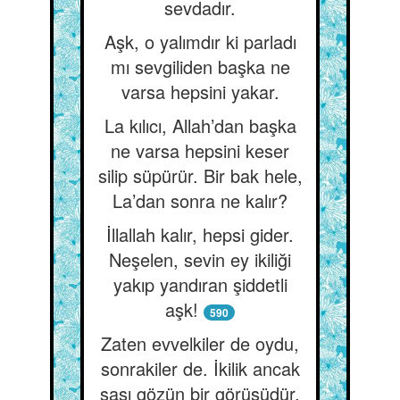
sevdadır.
Aşk, o yalımdır ki parladı
mı sevgiliden başka ne
varsa hepsini yakar.
La kılıcı, Allah’dan başka
ne varsa hepsini keser
silip süpürür. Bir bak hele,
La’dan sonra ne kalır?
İllallah kalır, hepsi gider.
Neşelen, sevin ey ikiliği
yakıp yandıran şiddetli
aşk!
590
Zaten evvelkiler de oydu,
sonrakiler de. İkilik ancak
şaşı gözün bir görüşüdür,