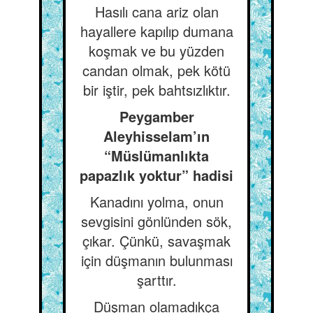
Hasılı cana ariz olan
hayallere kapılıp dumana
koşmak ve bu yüzden
candan olmak, pek kötü
bir iştir, pek bahtsızlıktır.
Peygamber
Aleyhisselam’ın
“Müslümanlıkta
papazlık yoktur” hadisi
Kanadını yolma, onun
sevgisini gönlünden sök,
çıkar. Çünkü, savaşmak
için düşmanın bulunması
şarttır.
Düşman olamadıkça