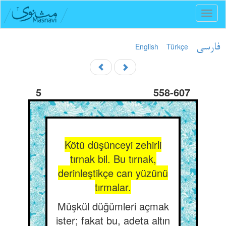
Toggl
naviga
English
Türkçe
فارسی
5
558-607
Kötü düşünceyi zehirli
tırnak bil. Bu tırnak,
derinleştikçe can yüzünü
tırmalar.
Müşkül düğümleri açmak
ister; fakat bu, adeta altın