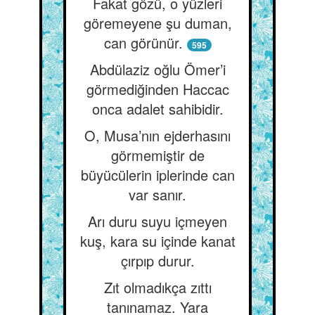
Fakat gözü, o yüzleri
göremeyene şu duman,
can görünür.
595
Abdülaziz oğlu Ömer’i
görmediğinden Haccac
onca adalet sahibidir.
O, Musa’nın ejderhasını
görmemiştir de
büyücülerin iplerinde can
var sanır.
Arı duru suyu içmeyen
kuş, kara su içinde kanat
çırpıp durur.
Zıt olmadıkça zıttı
tanınamaz. Yara