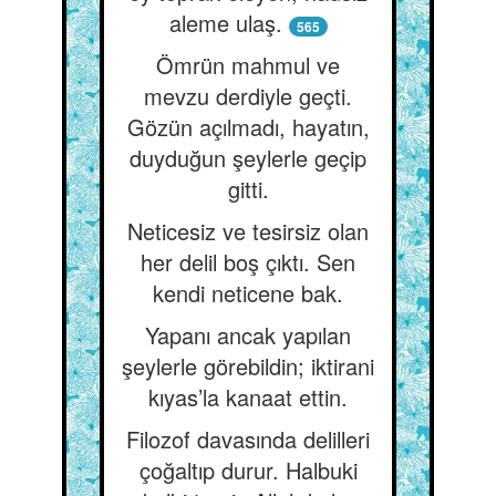
aleme ulaş.
565
Ömrün mahmul ve
mevzu derdiyle geçti.
Gözün açılmadı, hayatın,
duyduğun şeylerle geçip
gitti.
Neticesiz ve tesirsiz olan
her delil boş çıktı. Sen
kendi neticene bak.
Yapanı ancak yapılan
şeylerle görebildin; iktirani
kıyas’la kanaat ettin.
Filozof davasında delilleri
çoğaltıp durur. Halbuki