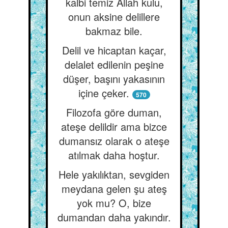
kalbi temiz Allah kulu,
onun aksine delillere
bakmaz bile.
Delil ve hicaptan kaçar,
delalet edilenin peşine
düşer, başını yakasının
içine çeker.
570
Filozofa göre duman,
ateşe delildir ama bizce
dumansız olarak o ateşe
atılmak daha hoştur.
Hele yakılıktan, sevgiden
meydana gelen şu ateş
yok mu? O, bize
dumandan daha yakındır.