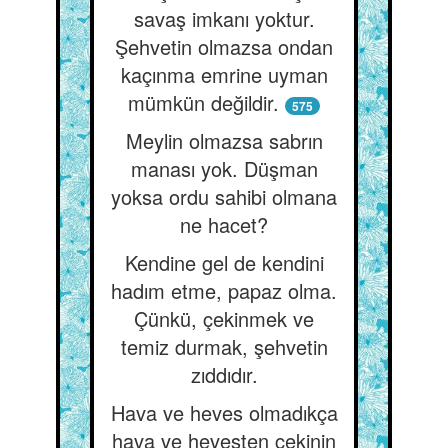
savaş imkanı yoktur.
Şehvetin olmazsa ondan
kaçınma emrine uyman
mümkün değildir.
575
Meylin olmazsa sabrın
manası yok. Düşman
yoksa ordu sahibi olmana
ne hacet?
Kendine gel de kendini
hadım etme, papaz olma.
Çünkü, çekinmek ve
temiz durmak, şehvetin
zıddıdır.
Hava ve heves olmadıkça
hava ve hevesten çekinin