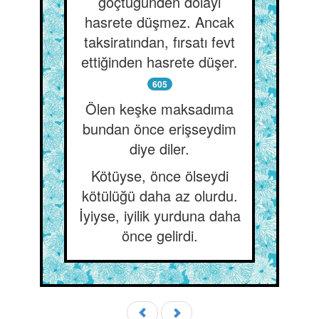
göçtüğünden dolayı
hasrete düşmez. Ancak
taksiratından, fırsatı fevt
ettiğinden hasrete düşer.
605
Ölen keşke maksadıma
bundan önce erişseydim
diye diler.
Kötüyse, önce ölseydi
kötülüğü daha az olurdu.
İyiyse, iyilik yurduna daha
önce gelirdi.