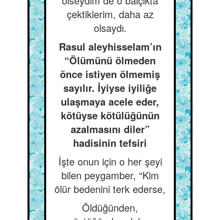
ölseydim de o balçıkta
çektiklerim, daha az
olsaydı.
Rasul aleyhisselam’ın
“Ölümünü ölmeden
önce istiyen ölmemiş
sayılır. İyiyse iyiliğe
ulaşmaya acele eder,
kötüyse kötülüğünün
azalmasını diler”
hadisinin tefsiri
İşte onun için o her şeyi
bilen peygamber, “Kim
ölür bedenini terk ederse,
Öldüğünden,