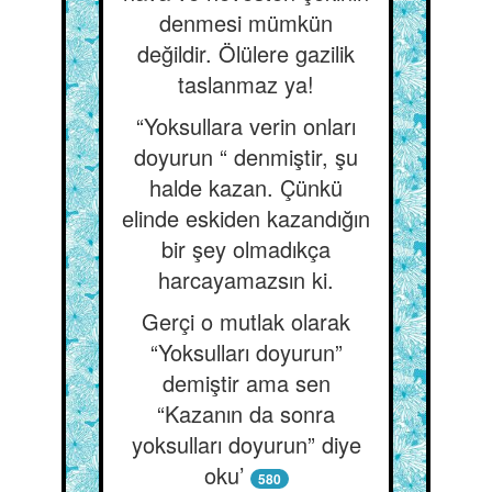
denmesi mümkün
değildir. Ölülere gazilik
taslanmaz ya!
“Yoksullara verin onları
doyurun “ denmiştir, şu
halde kazan. Çünkü
elinde eskiden kazandığın
bir şey olmadıkça
harcayamazsın ki.
Gerçi o mutlak olarak
“Yoksulları doyurun”
demiştir ama sen
“Kazanın da sonra
yoksulları doyurun” diye
oku’
580