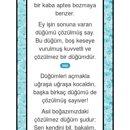
bir kaba aptes bozmaya
benzer.
Ey işin sonuna varan
düğümü çözülmüş say.
Bu düğüm, boş keseye
vurulmuş kuvvetli ve
çözülmez bir düğümdür.
560
Düğümleri açmakla
uğraşa uğraşa kocaldın,
başka birkaç düğümü de
çözülmüş sayıver!
Asıl boğazımızdaki
çözülmez düğüm şudur:
Sen kendini bil, bakalım,