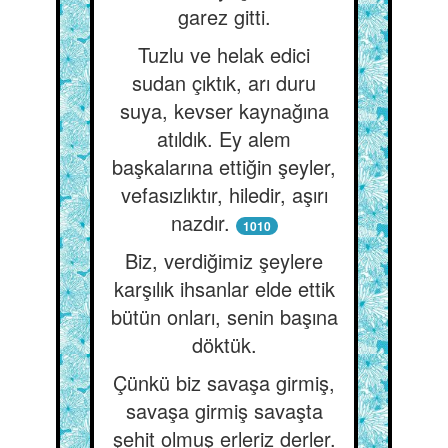
garez gitti.
Tuzlu ve helak edici
sudan çıktık, arı duru
suya, kevser kaynağına
atıldık. Ey alem
başkalarına ettiğin şeyler,
vefasızlıktır, hiledir, aşırı
nazdır.
1010
Biz, verdiğimiz şeylere
karşılık ihsanlar elde ettik
bütün onları, senin başına
döktük.
Çünkü biz savaşa girmiş,
savaşa girmiş savaşta
şehit olmuş erleriz derler.