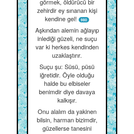
görmek, öldürücü bir
zehirdir ey sınanan kişi
kendine gel!
980
Aşkından alemin ağlayıp
inlediği güzeli, ne suçu
var ki herkes kendinden
uzaklaştırır.
Suçu şu: Süsü, püsü
iğretidir. Öyle olduğu
halde bu elbiseler
benimdir diye davaya
kalkışır.
Onu alalım da yakinen
bilsin, harman bizimdir,
güzellerse tanesini