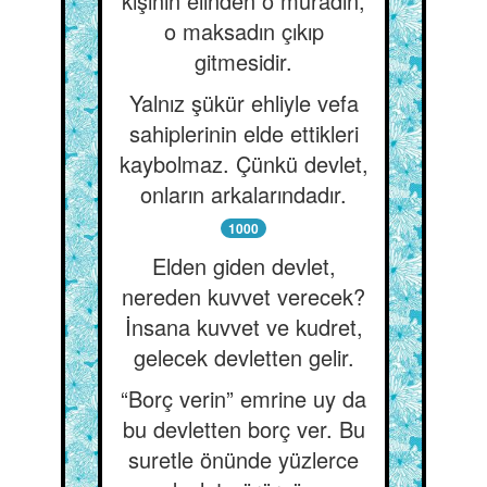
kişinin elinden o muradın,
o maksadın çıkıp
gitmesidir.
Yalnız şükür ehliyle vefa
sahiplerinin elde ettikleri
kaybolmaz. Çünkü devlet,
onların arkalarındadır.
1000
Elden giden devlet,
nereden kuvvet verecek?
İnsana kuvvet ve kudret,
gelecek devletten gelir.
“Borç verin” emrine uy da
bu devletten borç ver. Bu
suretle önünde yüzlerce