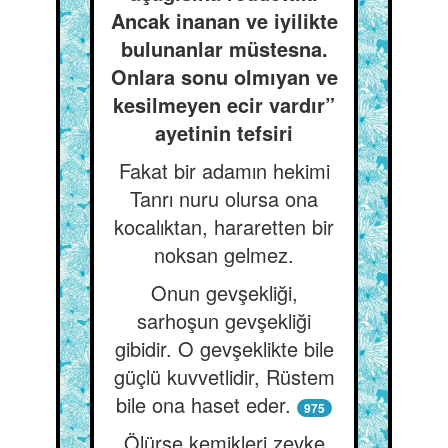
Ancak inanan ve iyilikte
bulunanlar müstesna.
Onlara sonu olmıyan ve
kesilmeyen ecir vardır”
ayetinin tefsiri
Fakat bir adamın hekimi
Tanrı nuru olursa ona
kocalıktan, hararetten bir
noksan gelmez.
Onun gevşekliği,
sarhoşun gevşekliği
gibidir. O gevşeklikte bile
güçlü kuvvetlidir, Rüstem
bile ona haset eder.
975
Ölürse kemikleri zevke