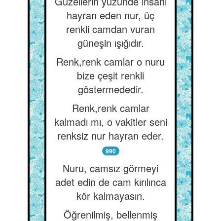
Güzellerin yüzünde insanı
hayran eden nur, üç
renkli camdan vuran
güneşin ışığıdır.
Renk,renk camlar o nuru
bize çeşit renkli
göstermededir.
Renk,renk camlar
kalmadı mı, o vakitler seni
renksiz nur hayran eder.
990
Nuru, camsız görmeyi
adet edin de cam kırılınca
kör kalmayasın.
Öğrenilmiş, bellenmiş