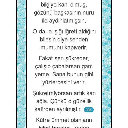
bilgiye kani olmuş,
gözünü başkasının nuru
ile aydınlatmışsın.
O da, o ışığı iğreti aldığını
bilesin diye senden
mumunu kapıverir.
Fakat sen şükreder,
çalışıp çabalarsan gam
yeme. Sana bunun gibi
yüzlercesini verir.
Şükretmiyorsan artık kan
ağla. Çünkü o güzellik
kafirden ayrılmıştır.
995
Küfre ümmet olanların
işleri borçtur. İmana