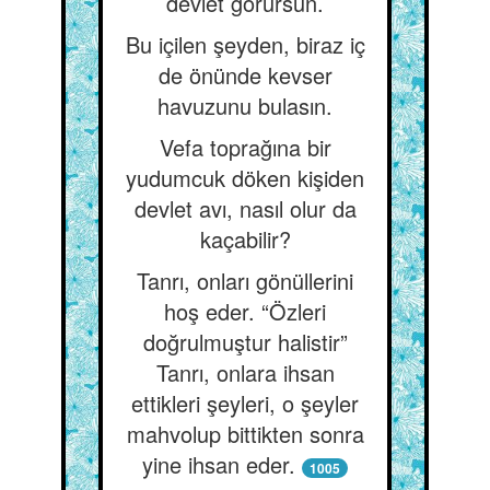
devlet görürsün.
Bu içilen şeyden, biraz iç
de önünde kevser
havuzunu bulasın.
Vefa toprağına bir
yudumcuk döken kişiden
devlet avı, nasıl olur da
kaçabilir?
Tanrı, onları gönüllerini
hoş eder. “Özleri
doğrulmuştur halistir”
Tanrı, onlara ihsan
ettikleri şeyleri, o şeyler
mahvolup bittikten sonra
yine ihsan eder.
1005