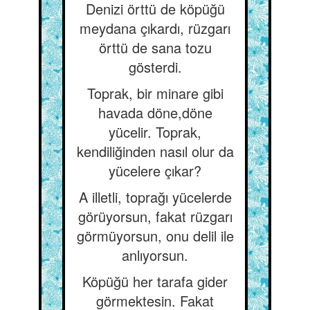
Denizi örttü de köpüğü
meydana çıkardı, rüzgarı
örttü de sana tozu
gösterdi.
Toprak, bir minare gibi
havada döne,döne
yücelir. Toprak,
kendiliğinden nasıl olur da
yücelere çıkar?
A illetli, toprağı yücelerde
görüyorsun, fakat rüzgarı
görmüyorsun, onu delil ile
anlıyorsun.
Köpüğü her tarafa gider
görmektesin. Fakat