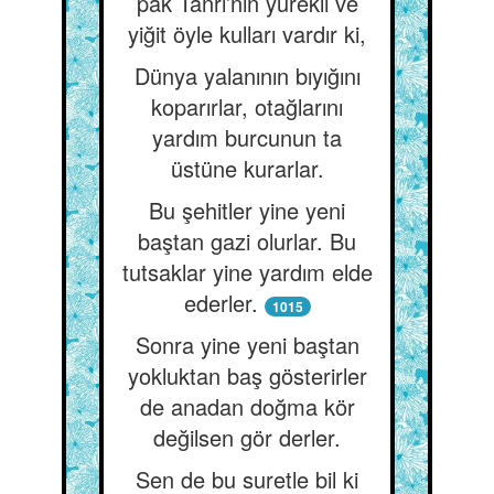
pak Tanrı’nın yürekli ve
yiğit öyle kulları vardır ki,
Dünya yalanının bıyığını
koparırlar, otağlarını
yardım burcunun ta
üstüne kurarlar.
Bu şehitler yine yeni
baştan gazi olurlar. Bu
tutsaklar yine yardım elde
ederler.
1015
Sonra yine yeni baştan
yokluktan baş gösterirler
de anadan doğma kör
değilsen gör derler.
Sen de bu suretle bil ki