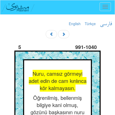
Toggl
naviga
English
Türkçe
فارسی
5
991-1040
Nuru, camsız görmeyi
adet edin de cam kırılınca
kör kalmayasın.
Öğrenilmiş, bellenmiş
bilgiye kani olmuş,
gözünü başkasının nuru