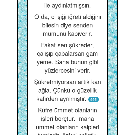
ile aydınlatmışsın.
O da, o ışığı iğreti aldığını
bilesin diye senden
mumunu kapıverir.
Fakat sen şükreder,
çalışıp çabalarsan gam
yeme. Sana bunun gibi
yüzlercesini verir.
Şükretmiyorsan artık kan
ağla. Çünkü o güzellik
kafirden ayrılmıştır.
995
Küfre ümmet olanların
işleri borçtur. İmana
ümmet olanların kalpleri