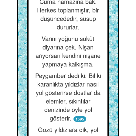
Cuma namazına bak.
Herkes toplanmıştır, bir
düşüncededir, susup
dururlar.
Varını yoğunu sükût
diyarına çek. Nişan
arıyorsan kendini nişane
yapmaya kalkışma.
Peygamber dedi ki: Bil ki
karanlıkta yıldızlar nasıl
yol gösterirse dostlar da
elemler, sıkıntılar
denizinde öyle yol
gösterir.
1595
Gözü yıldızlara dik, yol