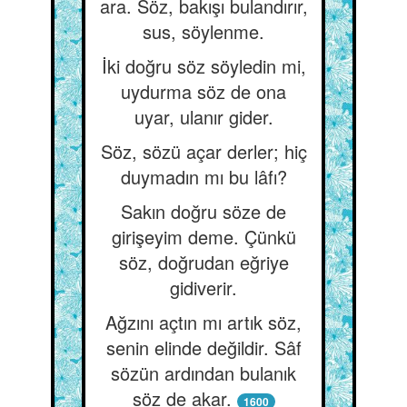
ara. Söz, bakışı bulandırır,
sus, söylenme.
İki doğru söz söyledin mi,
uydurma söz de ona
uyar, ulanır gider.
Söz, sözü açar derler; hiç
duymadın mı bu lâfı?
Sakın doğru söze de
girişeyim deme. Çünkü
söz, doğrudan eğriye
gidiverir.
Ağzını açtın mı artık söz,
senin elinde değildir. Sâf
sözün ardından bulanık
söz de akar.
1600