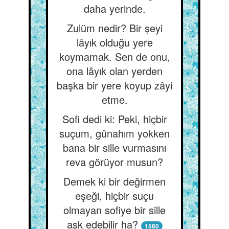
daha yerinde.
Zulüm nedir? Bir şeyi
lâyık olduğu yere
koymamak. Sen de onu,
ona lâyık olan yerden
başka bir yere koyup zâyi
etme.
Sofi dedi ki: Peki, hiçbir
suçum, günahım yokken
bana bir sille vurmasını
reva görüyor musun?
Demek ki bir değirmen
eşeği, hiçbir suçu
olmayan sofiye bir sille
aşk edebilir ha?
1560