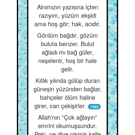
Alnımızın yazısına içten
razıyım, yüzüm ekşidi
ama hoş gör; hak, acıdır.
Gönlüm bağdır, gözüm
buluta benzer. Bulut
ağladı mı bağ güler,
neşelenir, hoş bir hale
gelir.
Kıtlık yılında gülüp duran
güneşin yüzünden bağlar,
bahçeler ölüm haline
girer, can çekişirler.
1580
Allah’nın “Çok ağlayın”
emrini okumuşsundur.
Peki, ne diye pişmiş kelle