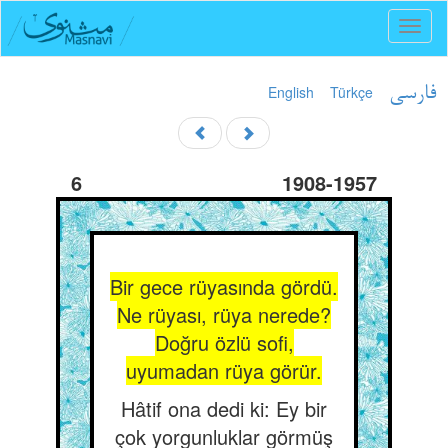
Toggl
naviga
English
Türkçe
فارسی
6
1908-1957
Bir gece rüyasında gördü.
Ne rüyası, rüya nerede?
Doğru özlü sofi,
uyumadan rüya görür.
Hâtif ona dedi ki: Ey bir
çok yorgunluklar görmüş