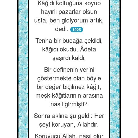
Kâğıdı koltuğuna koyup
hayırlı pazarlar olsun
usta, ben gidiyorum artık,
dedi.
1925
Tenha bir bucağa çekildi,
kâğıdı okudu. Âdeta
şaşırdı kaldı.
Bir definenin yerini
göstermekte olan böyle
bir değer biçilmez kâğıt,
meşk kâğıtlarının arasına
nasıl girmişti?
Sonra aklına şu geldi: Her
şeyi koruyan, Allahdır.
Koruyucu Allah, nasıl olur