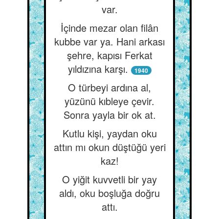
var.
İçinde mezar olan filân
kubbe var ya. Hani arkası
şehre, kapısı Ferkat
yıldızına karşı.
1940
O türbeyi ardına al,
yüzünü kıbleye çevir.
Sonra yayla bir ok at.
Kutlu kişi, yaydan oku
attın mı okun düştüğü yeri
kaz!
O yiğit kuvvetli bir yay
aldı, oku boşluğa doğru
attı.