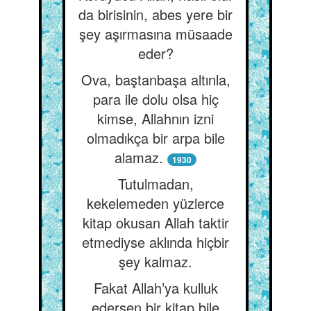
da birisinin, abes yere bir
şey aşırmasına müsaade
eder?
Ova, baştanbaşa altınla,
para ile dolu olsa hiç
kimse, Allahnın izni
olmadıkça bir arpa bile
alamaz.
1930
Tutulmadan,
kekelemeden yüzlerce
kitap okusan Allah taktir
etmediyse aklında hiçbir
şey kalmaz.
Fakat Allah’ya kulluk
edersen bir kitap bile