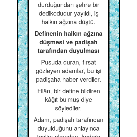
durduğundan şehre bir
dedikodudur yayıldı, iş
halkın ağzına düştü.
Definenin halkın ağzına
düşmesi ve padişah
tarafından duyulması
Pusuda duran, fırsat
gözleyen adamlar, bu işi
padişaha haber verdiler.
Filân, bir define bildiren
kâğıt bulmuş diye
söylediler.
Adam, padişah tarafından
duyulduğunu anlayınca
teslim olmadan, kadere