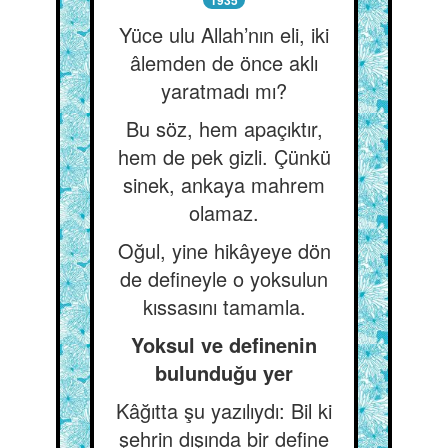
1935
Yüce ulu Allah’nın eli, iki
âlemden de önce aklı
yaratmadı mı?
Bu söz, hem apaçıktır,
hem de pek gizli. Çünkü
sinek, ankaya mahrem
olamaz.
Oğul, yine hikâyeye dön
de defineyle o yoksulun
kıssasını tamamla.
Yoksul ve definenin
bulunduğu yer
Kâğıtta şu yazılıydı: Bil ki
şehrin dışında bir define