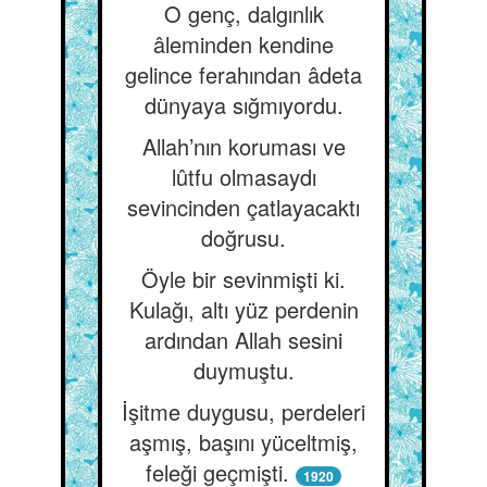
O genç, dalgınlık
âleminden kendine
gelince ferahından âdeta
dünyaya sığmıyordu.
Allah’nın koruması ve
lûtfu olmasaydı
sevincinden çatlayacaktı
doğrusu.
Öyle bir sevinmişti ki.
Kulağı, altı yüz perdenin
ardından Allah sesini
duymuştu.
İşitme duygusu, perdeleri
aşmış, başını yüceltmiş,
feleği geçmişti.
1920