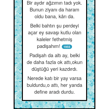
Bir aydır ağzımın tadı yok.
Bunun ziyanı da haram
oldu bana, kârı da.
Belki bahtın şu perdeyi
açar ey savaşı kutlu olan
kaleler fethetmiş
padişahım!
1955
Padişah da altı ay, belki
de daha fazla ok attı,okun
düştüğü yeri kazdırdı.
Nerede katı bir yay varsa
buldurdu,o attı, her yanda
define aradı durdu.