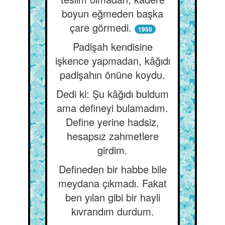
boyun eğmeden başka
çare görmedi.
1950
Padişah kendisine
işkence yapmadan, kâğıdı
padişahın önüne koydu.
Dedi ki: Şu kâğıdı buldum
ama defineyi bulamadım.
Define yerine hadsiz,
hesapsız zahmetlere
girdim.
Defineden bir habbe bile
meydana çıkmadı. Fakat
ben yılan gibi bir hayli
kıvrandım durdum.