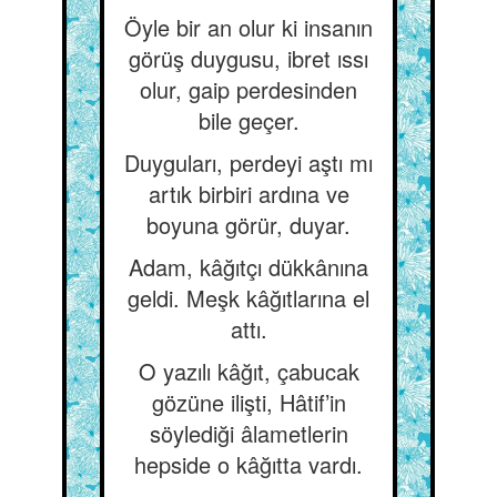
Öyle bir an olur ki insanın
görüş duygusu, ibret ıssı
olur, gaip perdesinden
bile geçer.
Duyguları, perdeyi aştı mı
artık birbiri ardına ve
boyuna görür, duyar.
Adam, kâğıtçı dükkânına
geldi. Meşk kâğıtlarına el
attı.
O yazılı kâğıt, çabucak
gözüne ilişti, Hâtif’in
söylediği âlametlerin
hepside o kâğıtta vardı.