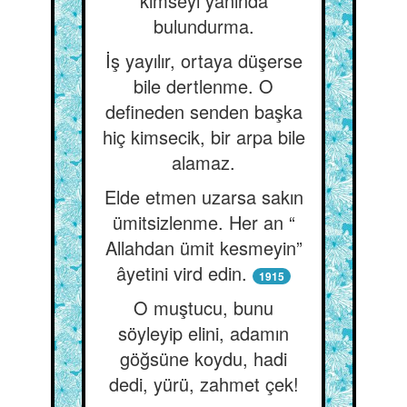
kimseyi yanında
bulundurma.
İş yayılır, ortaya düşerse
bile dertlenme. O
defineden senden başka
hiç kimsecik, bir arpa bile
alamaz.
Elde etmen uzarsa sakın
ümitsizlenme. Her an “
Allahdan ümit kesmeyin”
âyetini vird edin.
1915
O muştucu, bunu
söyleyip elini, adamın
göğsüne koydu, hadi
dedi, yürü, zahmet çek!