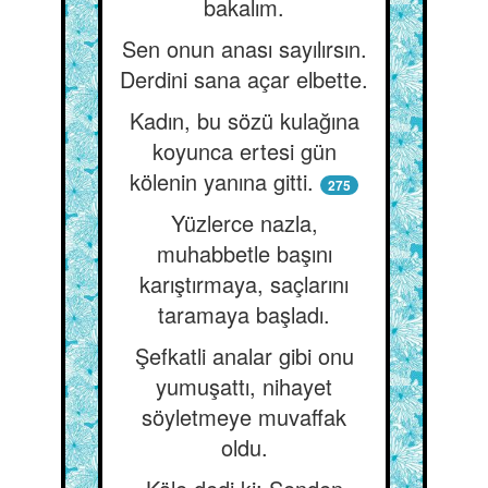
bakalım.
Sen onun anası sayılırsın.
Derdini sana açar elbette.
Kadın, bu sözü kulağına
koyunca ertesi gün
kölenin yanına gitti.
275
Yüzlerce nazla,
muhabbetle başını
karıştırmaya, saçlarını
taramaya başladı.
Şefkatli analar gibi onu
yumuşattı, nihayet
söyletmeye muvaffak
oldu.