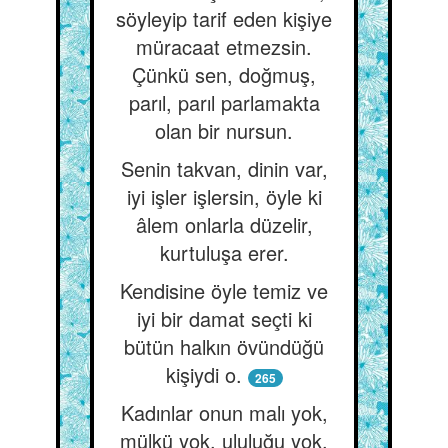
söyleyip tarif eden kişiye
müracaat etmezsin.
Çünkü sen, doğmuş,
parıl, parıl parlamakta
olan bir nursun.
Senin takvan, dinin var,
iyi işler işlersin, öyle ki
âlem onlarla düzelir,
kurtuluşa erer.
Kendisine öyle temiz ve
iyi bir damat seçti ki
bütün halkın övündüğü
kişiydi o.
265
Kadınlar onun malı yok,
mülkü yok, ululuğu yok,