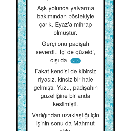
Aşk yolunda yalvarma
bakımından pöstekiyle
çarık, Eyaz’a mihrap
olmuştur.
Gerçi onu padişah
severdi.. İçi de güzeldi,
dışı da.
235
Fakat kendisi de kibirsiz
riyasız, kinsiz bir hale
gelmişti. Yüzü, padişahın
güzelliğine bir anda
kesilmişti.
Varlığından uzaklaştığı için
işinin sonu da Mahmut