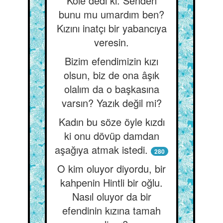
Köle dedi ki: Senden
bunu mu umardım ben?
Kızını inatçı bir yabancıya
veresin.
Bizim efendimizin kızı
olsun, biz de ona âşık
olalım da o başkasına
varsın? Yazık değil mi?
Kadın bu söze öyle kızdı
ki onu dövüp damdan
aşağıya atmak istedi.
280
O kim oluyor diyordu, bir
kahpenin Hintli bir oğlu.
Nasıl oluyor da bir
efendinin kızına tamah