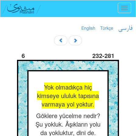
Toggl
naviga
English
Türkçe
فارسی
6
232-281
Yok olmadıkça hiç
kimseye ululuk tapısına
varmaya yol yoktur.
Göklere yücelme nedir?
Şu yokluk. Âşıkların yolu
da yokluktur, dini de.