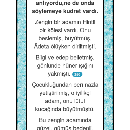
anlıyordu,ne de onda
söylemeye kudret vardı.
Zengin bir adamın Hintli
bir kölesi vardı. Onu
beslemiş, büyütmüş,
Âdeta ölüyken diriltmişti.
Bilgi ve edep belletmiş,
gönlünde hüner ışığını
yakmıştı.
250
Çocukluğundan beri nazla
yetiştirilmiş, o iyilikçi
adam, onu lütuf
kucağında büyütmüştü.
Bu zengin adamında
güzel, gümüş bedenli,