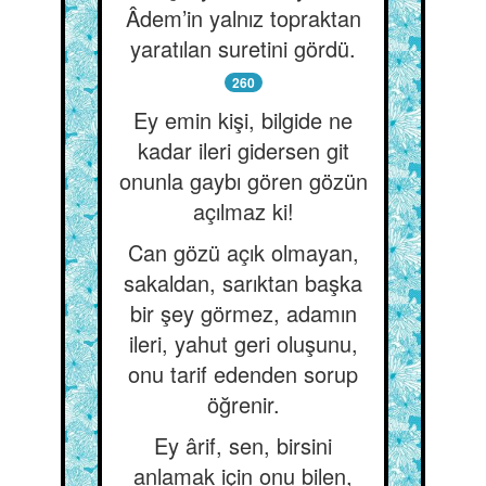
Âdem’in yalnız topraktan
yaratılan suretini gördü.
260
Ey emin kişi, bilgide ne
kadar ileri gidersen git
onunla gaybı gören gözün
açılmaz ki!
Can gözü açık olmayan,
sakaldan, sarıktan başka
bir şey görmez, adamın
ileri, yahut geri oluşunu,
onu tarif edenden sorup
öğrenir.
Ey ârif, sen, birsini
anlamak için onu bilen,