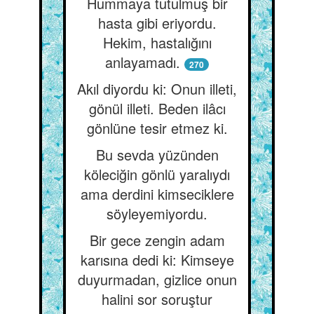
Hummaya tutulmuş bir
hasta gibi eriyordu.
Hekim, hastalığını
anlayamadı.
270
Akıl diyordu ki: Onun illeti,
gönül illeti. Beden ilâcı
gönlüne tesir etmez ki.
Bu sevda yüzünden
köleciğin gönlü yaralıydı
ama derdini kimseciklere
söyleyemiyordu.
Bir gece zengin adam
karısına dedi ki: Kimseye
duyurmadan, gizlice onun
halini sor soruştur