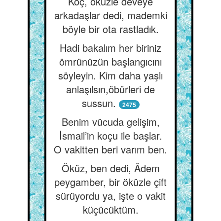
Koç, öküzle deveye
arkadaşlar dedi, mademki
böyle bir ota rastladık.
Hadi bakalım her biriniz
ömrünüzün başlangıcını
söyleyin. Kim daha yaşlı
anlaşılsın,öbürleri de
sussun.
2475
Benim vücuda gelişim,
İsmail’in koçu ile başlar.
O vakitten beri varım ben.
Öküz, ben dedi, Âdem
peygamber, bir öküzle çift
sürüyordu ya, işte o vakit
küçücüktüm.