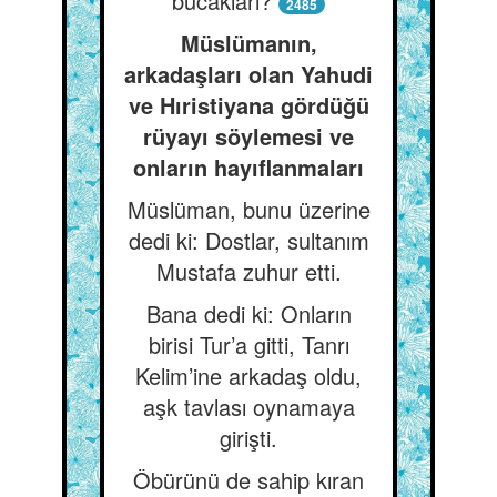
bucakları?
2485
Müslümanın,
arkadaşları olan Yahudi
ve Hıristiyana gördüğü
rüyayı söylemesi ve
onların hayıflanmaları
Müslüman, bunu üzerine
dedi ki: Dostlar, sultanım
Mustafa zuhur etti.
Bana dedi ki: Onların
birisi Tur’a gitti, Tanrı
Kelim’ine arkadaş oldu,
aşk tavlası oynamaya
girişti.
Öbürünü de sahip kıran