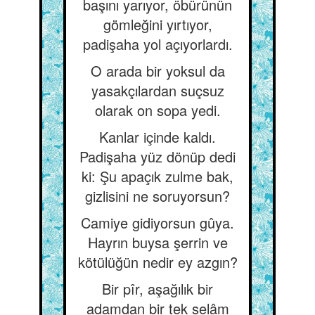
başını yarıyor, öbürünün
gömleğini yırtıyor,
padişaha yol açıyorlardı.
O arada bir yoksul da
yasakçılardan suçsuz
olarak on sopa yedi.
Kanlar içinde kaldı.
Padişaha yüz dönüp dedi
ki: Şu apaçık zulme bak,
gizlisini ne soruyorsun?
Camiye gidiyorsun gûya.
Hayrın buysa şerrin ve
kötülüğün nedir ey azgın?
Bir pîr, aşağılık bir
adamdan bir tek selâm