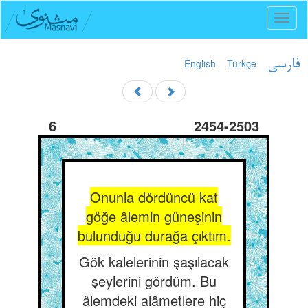
Toggl
naviga
English
Türkçe
فارسی
6
2454-2503
Onunla dördüncü kat
göğe âlemin güneşinin
bulunduğu durağa çıktım.
Gök kalelerinin şaşılacak
şeylerini gördüm. Bu
âlemdeki alâmetlere hiç