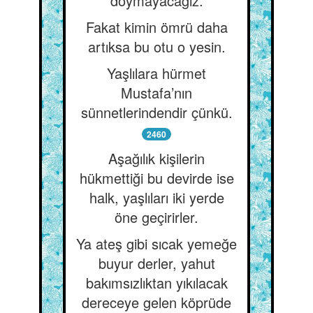
doymayacağız.
Fakat kimin ömrü daha
artıksa bu otu o yesin.
Yaşlılara hürmet
Mustafa’nın
sünnetlerindendir çünkü.
2460
Aşağılık kişilerin
hükmettiği bu devirde ise
halk, yaşlıları iki yerde
öne geçirirler.
Ya ateş gibi sıcak yemeğe
buyur derler, yahut
bakımsızlıktan yıkılacak
dereceye gelen köprüde