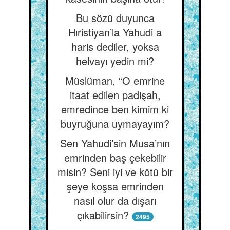
Bu sözü duyunca
Hıristiyan’la Yahudi a
haris dediler, yoksa
helvayı yedin mi?
Müslüman, “O emrine
itaat edilen padişah,
emredince ben kimim ki
buyruğuna uymayayım?
Sen Yahudi’sin Musa’nın
emrinden baş çekebilir
misin? Seni iyi ve kötü bir
şeye koşsa emrinden
nasıl olur da dışarı
çıkabilirsin?
2495