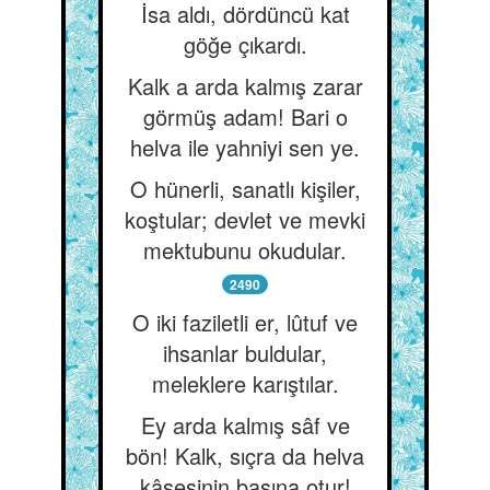
İsa aldı, dördüncü kat
göğe çıkardı.
Kalk a arda kalmış zarar
görmüş adam! Bari o
helva ile yahniyi sen ye.
O hünerli, sanatlı kişiler,
koştular; devlet ve mevki
mektubunu okudular.
2490
O iki faziletli er, lûtuf ve
ihsanlar buldular,
meleklere karıştılar.
Ey arda kalmış sâf ve
bön! Kalk, sıçra da helva
kâsesinin başına otur!