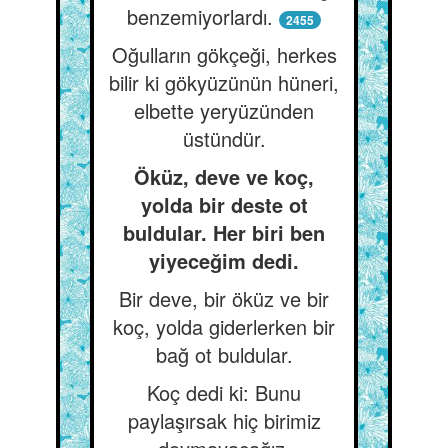
benzemiyorlardı.
2455
Oğulların gökçeği, herkes
bilir ki gökyüzünün hüneri,
elbette yeryüzünden
üstündür.
Öküz, deve ve koç,
yolda bir deste ot
buldular. Her biri ben
yiyeceğim dedi.
Bir deve, bir öküz ve bir
koç, yolda giderlerken bir
bağ ot buldular.
Koç dedi ki: Bunu
paylaşırsak hiç birimiz