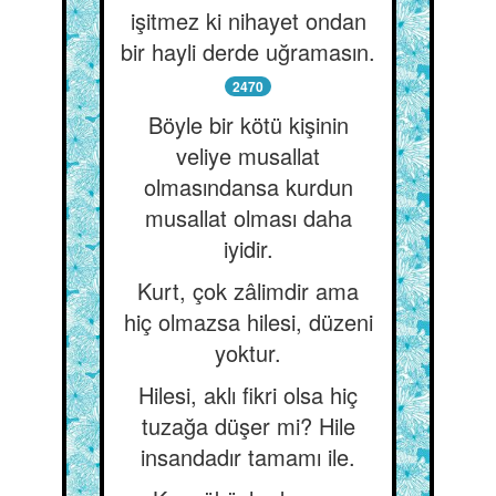
işitmez ki nihayet ondan
bir hayli derde uğramasın.
2470
Böyle bir kötü kişinin
veliye musallat
olmasındansa kurdun
musallat olması daha
iyidir.
Kurt, çok zâlimdir ama
hiç olmazsa hilesi, düzeni
yoktur.
Hilesi, aklı fikri olsa hiç
tuzağa düşer mi? Hile
insandadır tamamı ile.