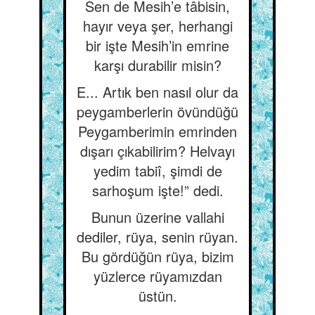
Sen de Mesih’e tâbisin,
hayır veya şer, herhangi
bir işte Mesih’in emrine
karşı durabilir misin?
E... Artık ben nasıl olur da
peygamberlerin övündüğü
Peygamberimin emrinden
dışarı çıkabilirim? Helvayı
yedim tabiî, şimdi de
sarhoşum işte!” dedi.
Bunun üzerine vallahi
dediler, rüya, senin rüyan.
Bu gördüğün rüya, bizim
yüzlerce rüyamızdan
üstün.