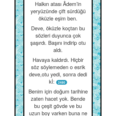
Halkın atası Âdem’in
yeryüzünde çift sürdüğü
öküzle eşim ben.
Deve, öküzle koçtan bu
sözleri duyunca çok
şaşırdı. Başını indirip otu
aldı.
Havaya kaldırdı. Hiçbir
söz söylemeden o esrik
deve,otu yedi, sonra dedi
kİ:
2480
Benim için doğum tarihine
zaten hacet yok. Bende
bu çeşit gövde ve bu
uzun boy varken buna ne