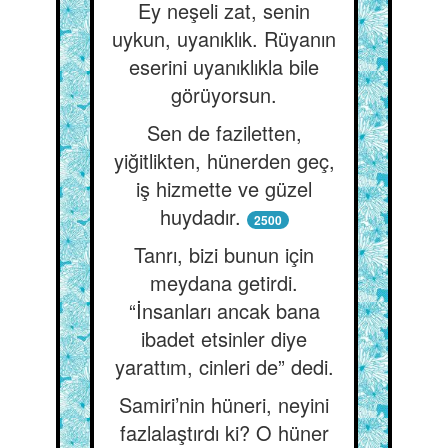
Ey neşeli zat, senin
uykun, uyanıklık. Rüyanın
eserini uyanıklıkla bile
görüyorsun.
Sen de faziletten,
yiğitlikten, hünerden geç,
iş hizmette ve güzel
huydadır.
2500
Tanrı, bizi bunun için
meydana getirdi.
“İnsanları ancak bana
ibadet etsinler diye
yarattım, cinleri de” dedi.
Samiri’nin hüneri, neyini
fazlalaştırdı ki? O hüner