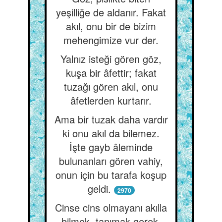
yeşilliğe de aldanır. Fakat
akıl, onu bir de bizim
mehengimize vur der.
Yalnız isteği gören göz,
kuşa bir âfettir; fakat
tuzağı gören akıl, onu
âfetlerden kurtarır.
Ama bir tuzak daha vardır
ki onu akıl da bilemez.
İşte gayb âleminde
bulunanları gören vahiy,
onun için bu tarafa koşup
geldi.
2970
Cinse cins olmayanı akılla
bilmek, tanımak gerek.