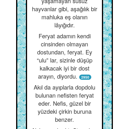
yaşamayan susuz
hayvanlar gibi, aşağılık bir
mahluka eş olanın
lâyığıdır.
Feryat adamın kendi
cinsinden olmayan
dostundan, feryat. Ey
“ulu” lar, sizinle düşüp
kalkacak iyi bir dost
arayın, diyordu.
2950
Akıl da ayıplarla dopdolu
bulunan nefisten feryat
eder. Nefis, güzel bir
yüzdeki çirkin buruna
benzer.