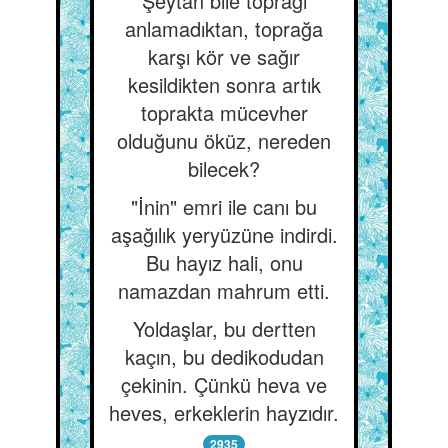
Şeytan bile toprağı
anlamadıktan, toprağa
karşı kör ve sağır
kesildikten sonra artık
toprakta mücevher
olduğunu öküz, nereden
bilecek?
"İnin" emri ile canı bu
aşağılık yeryüzüne indirdi.
Bu hayız hali, onu
namazdan mahrum etti.
Yoldaşlar, bu dertten
kaçın, bu dedikodudan
çekinin. Çünkü heva ve
heves, erkeklerin hayzıdır.
2935