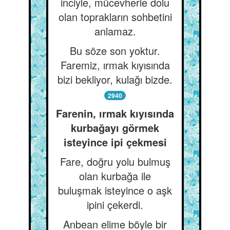
inciyle, mücevherle dolu
olan toprakların sohbetini
anlamaz.
Bu söze son yoktur.
Faremiz, ırmak kıyısında
bizi bekliyor, kulağı bizde.
2940
Farenin, ırmak kıyısında
kurbağayı görmek
isteyince ipi çekmesi
Fare, doğru yolu bulmuş
olan kurbağa ile
buluşmak isteyince o aşk
ipini çekerdi.
Anbean elime böyle bir