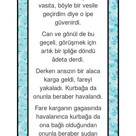
vasıta, böyle bir vesile
geçirdim diye o ipe
güvenirdi.
Can ve gönül de bu
geçeli, görüşmek için
artık bir ipliğe döndü
âdeta derdi.
Derken ansızın bir alaca
karga geldi, fareyi
yakaladı. Kurbağa da
onunla beraber havalandı.
Fare karganın gagasında
havalanınca kurbağa da
ona bağlı olduğundan
onunla beraber sudan