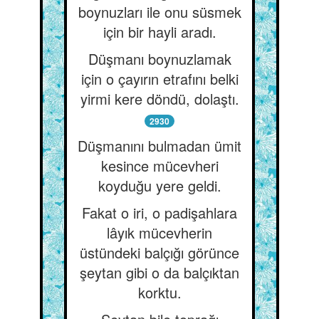
boynuzları ile onu süsmek
için bir hayli aradı.
Düşmanı boynuzlamak
için o çayırın etrafını belki
yirmi kere döndü, dolaştı.
2930
Düşmanını bulmadan ümit
kesince mücevheri
koyduğu yere geldi.
Fakat o iri, o padişahlara
lâyık mücevherin
üstündeki balçığı görünce
şeytan gibi o da balçıktan
korktu.