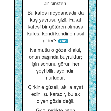
bir cinsten.
Bu kafes meydandadır da
kuş yavrusu gizli. Fakat
kafesi bir götüren olmasa
kafes, kendi kendine nasıl
gider?
2965
Ne mutlu o göze ki akıl,
onun başında buyruktur;
işin sonunu görür, her
şeyi bilir, aydındır,
nurludur.
Çirkinle güzeli, akılla ayırt
edin; şu karadır, bu ak
diyen gözle değil.
Göz, pislikte biten