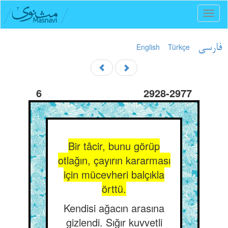
Toggl
naviga
English
Türkçe
فارسی
6
2928-2977
Bir tâcir, bunu görüp
otlağın, çayırın kararması
için mücevheri balçıkla
örttü.
Kendisi ağacın arasına
gizlendi. Sığır kuvvetli