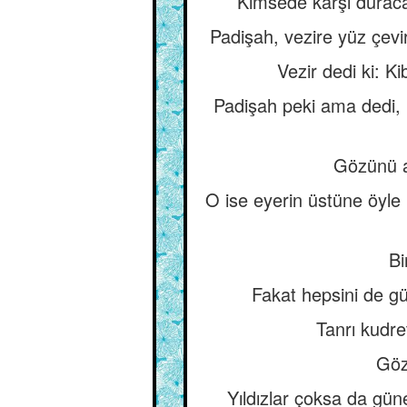
Kimsede karşı duracak
Padişah, vezire yüz çevi
Vezir dedi ki: Ki
Padişah peki ama dedi, b
Gözünü aç
O ise eyerin üstüne öyle 
Bi
Fakat hepsini de gü
Tanrı kudre
Göz
Yıldızlar çoksa da gün