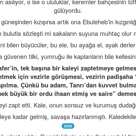
rı asılıyor, o ise o ululuklar, keremler bahçesinin lû
gülüyordu.
’ın güneşinden kızışırsa artık ona Ebuleheb’in kızgın
 bulutla sözleşti mi sakaların suyuna muhtaç olur 
lini bilen büyücüler, bu ele, bu ayağa el, ayak derler
 güvenen tilki, yumruğu ile kaplanların bile kellesini
afer’in, tek başına bir kaleyi zaptetmeye gelme
etmek için vezirle görüşmesi, vezirin padişaha “
 kapılma. Çünkü bu adam, Tanrı’dan kuvvet bulm
pek büyük bir ordu ihsan etmiş ve saire” demes
aleyi zapt etti. Kale, onun sonsuz ve kurumuş duda
aleye kadar gelmiş, savaşa hazırlanmıştı. Kaledekiler
3030