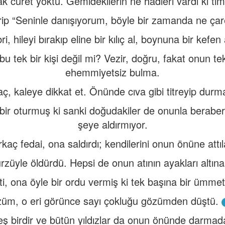
 cüret yoktu. Gemidekilerin ne hadleri vardı ki ti
rip “Seninle danışıyorum, böyle bir zamanda ne çar
bri, hileyi bırakıp eline bir kılıç al, boynuna bir kefen
u tek bir kişi değil mi? Vezir, doğru, fakat onun 
ehemmiyetsiz bulma.
, kaleye dikkat et. Önünde cıva gibi titreyip durm
bir oturmuş ki sanki doğudakiler de onunla beraberm
şeye aldırmıyor.
rkaç fedai, ona saldırdı; kendilerini onun önüne attıl
rzüyle öldürdü. Hepsi de onun atının ayakları altına
ti, ona öyle bir ordu vermiş ki tek başına bir ümmete
üm, o eri görünce sayı çokluğu gözümden düştü.
eş birdir ve bütün yıldızlar da onun önünde darmad