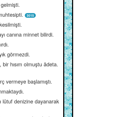
gelmişti.
muhtesipti.
3015
kesilmişti.
 canına minnet bilirdi.
ırdı.
âyık görmezdi.
, bir hısım olmuştu âdeta.
orç vermeye başlamıştı.
nmaktaydı.
n lûtuf denizine dayanarak