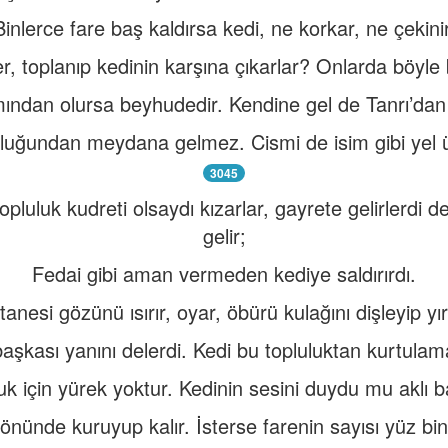
Binlerce fare baş kaldırsa kedi, ne korkar, ne çekinir
er, toplanıp kedinin karşına çıkarlar? Onlarda böyle 
mından olursa beyhudedir. Kendine gel de Tanrı’dan
kluğundan meydana gelmez. Cismi de isim gibi yel üs
3045
opluluk kudreti olsaydı kızarlar, gayrete gelirlerdi d
gelir;
Fedai gibi aman vermeden kediye saldırırdı.
 tanesi gözünü ısırır, oyar, öbürü kulağını dişleyip yır
başkası yanını delerdi. Kedi bu topluluktan kurtulam
uk için yürek yoktur. Kedinin sesini duydu mu aklı b
önünde kuruyup kalır. İsterse farenin sayısı yüz bi