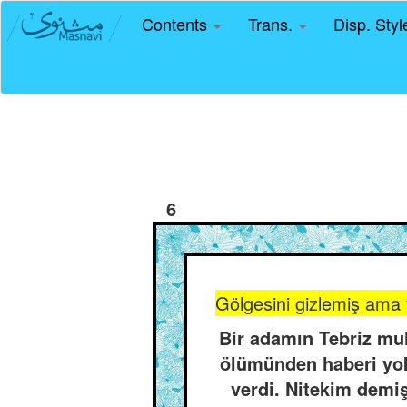
Contents
Trans.
Disp. Sty
6
Gölgesini gizlemiş ama 
Bir adamın Tebriz muh
ölümünden haberi yok
verdi. Nitekim demiş