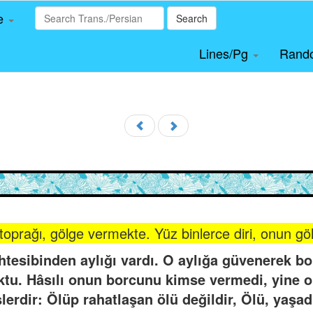
le
Search
Lines/Pg
Rand
toprağı, gölge vermekte. Yüz binlerce diri, onun g
tesibinden aylığı vardı. O aylığa güvenerek bo
tu. Hâsılı onun borcunu kimse vermedi, yine 
lerdir: Ölüp rahatlaşan ölü değildir, Ölü, yaşadı