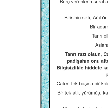
Borç verenlerin suratla
Birisinin sırtı, Arab
Bir adam
Tanrı e
Aslana
Tanrı razı olsun, C
padişahın onu alt
Bilgisizlikle hiddete
Cafer, tek başına bir k
Bir tek atlı, yürümüş, k