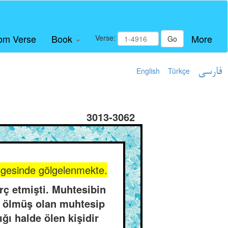
om Verse
Book
More
Verse:
Go
English
Türkçe
فارسی
3013-3062
ölgesinde gölgelenmekte.
rç etmişti. Muhtesibin
o ölmüş olan muhtesip
ğı halde ölen kişidir