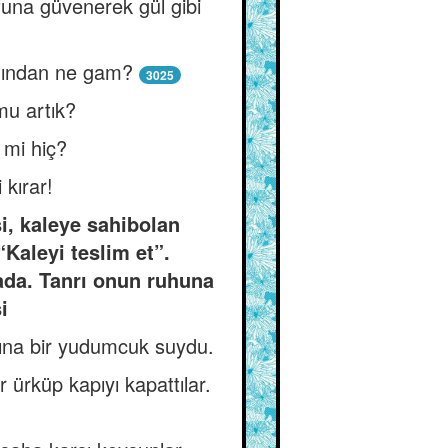
tfuna güvenerek gül gibi
lığından ne gam?
3025
mu artık?
 mi hiç?
 kırar!
si, kaleye sahibolan
Kaleyi teslim et”.
ada. Tanrı onun ruhuna
i
ğına bir yudumcuk suydu.
 ürküp kapıyı kapattılar.