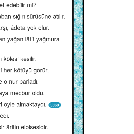
f edebilir mi?
an sığırı sürüsüne atılır.
rşı, âdeta yok olur.
ttan yağan lâtif yağmura
 kölesi kesilir.
i her kötüyü görür.
e o nur parladı.
maya mecbur oldu.
i öyle almaktaydı.
3060
edi.
 ârifin elbisesidir.