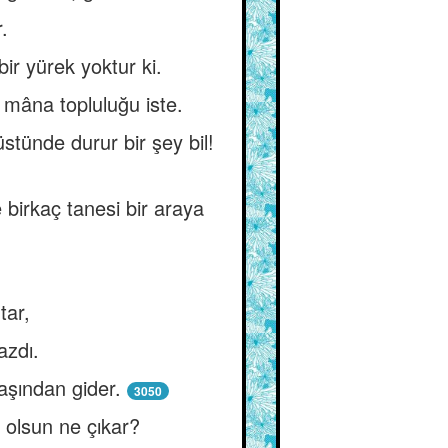
.
bir yürek yoktur ki.
 mâna topluluğu iste.
tünde durur bir şey bil!
e birkaç tanesi bir araya
tar,
azdı.
aşından gider.
3050
n olsun ne çıkar?