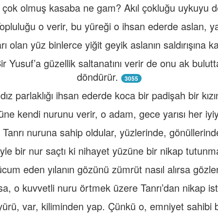
çok olmuş kasaba ne gam? Akıl çokluğu uykuyu de
Topluluğu o verir, bu yüreği o ihsan ederde aslan, yab
rı olan yüz binlerce yiğit geyik aslanın saldırışına ka
r Yusuf’a güzellik saltanatını verir de onu ak bulu
döndürür.
3055
ldız parlaklığı ihsan ederde koca bir padişah bir kızın
üne kendi nurunu verir, o adam, gece yarısı her iyiy
Tanrı nuruna sahip oldular, yüzlerinde, gönüllerind
yle bir nur saçtı ki nihayet yüzüne bir nikap tutun
um eden yılanın gözünü zümrüt nasıl alırsa gözler
a, o kuvvetli nuru örtmek üzere Tanrı’dan nikap ist
yürü, var, kiliminden yap. Çünkü o, emniyet sahibi bir