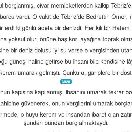
ul borçlanmış, civar memleketlerden kalkıp Tebriz’e 
 borcu vardı. O vakit de Tebriz’de Bedrettin Ömer, 
r erdi ki gönlü âdeta bir denizdi. Her kılı bir Hatem 
a yoksul olur, önüne baş kor, ayağına toprak olmayı
sine bir deniz dolusu iyi su verse o vergisinden utan
oğu güneşi haline getirse bu ihsanı bile kendisine l
kerem umarak gelmişti. Çünkü o, gariplere bir dost
3020
onun kapısına kapılanmış, ihsanını umarak tekrar b
ahibine güvenerek, onun vergilerini umarak borçla
girmede, o huyu kerem ve ihsandan ibaret olan zatı
şundan bundan borç almaktaydı.