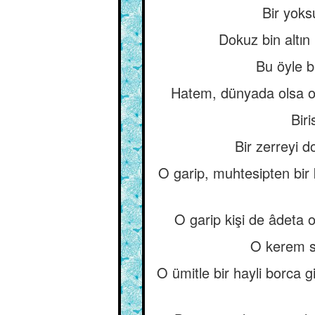
Bir yoks
Dokuz bin altın
Bu öyle bi
Hatem, dünyada olsa on
Biri
Bir zerreyi d
O garip, muhtesipten bir 
O garip kişi de âdeta 
O kerem s
O ümitle bir hayli borca 