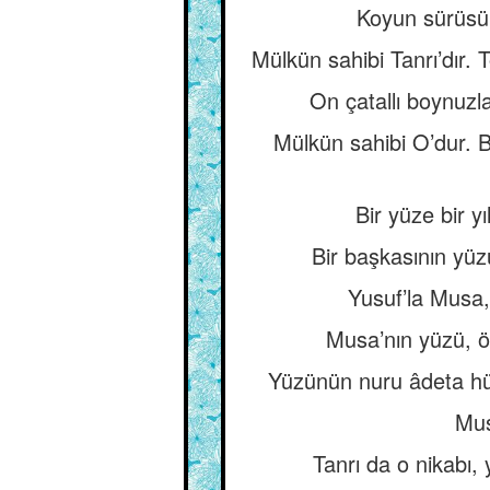
Koyun sürüsü 
Mülkün sahibi Tanrı’dır. 
On çatallı boynuzla
Mülkün sahibi O’dur. Bi
Bir yüze bir yı
Bir başkasının yüz
Yusuf’la Musa, 
Musa’nın yüzü, ö
Yüzünün nuru âdeta hüc
Mus
Tanrı da o nikabı, 