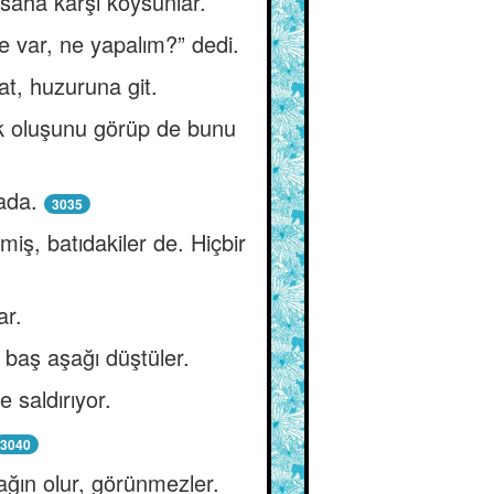
msaha karşı koysunlar.
e var, ne yapalım?” dedi.
 at, huzuruna git.
tek oluşunu görüp de bunu
ada.
3035
iş, batıdakiler de. Hiçbir
ar.
 baş aşağı düştüler.
 saldırıyor.
3040
ağın olur, görünmezler.