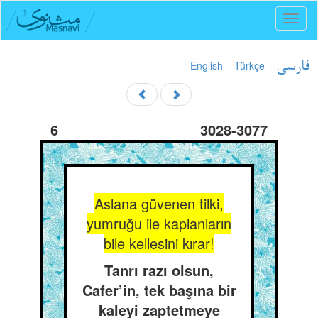
Toggl
naviga
English
Türkçe
فارسی
6
3028-3077
Aslana güvenen tilki,
yumruğu ile kaplanların
bile kellesini kırar!
Tanrı razı olsun,
Cafer’in, tek başına bir
kaleyi zaptetmeye