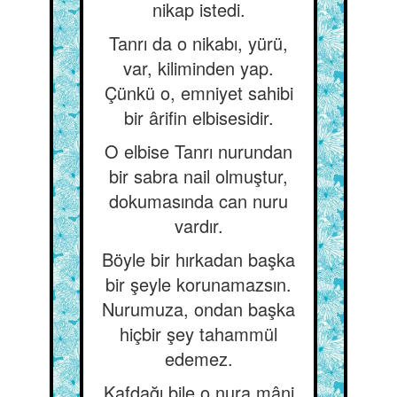
nikap istedi.
Tanrı da o nikabı, yürü,
var, kiliminden yap.
Çünkü o, emniyet sahibi
bir ârifin elbisesidir.
O elbise Tanrı nurundan
bir sabra nail olmuştur,
dokumasında can nuru
vardır.
Böyle bir hırkadan başka
bir şeyle korunamazsın.
Nurumuza, ondan başka
hiçbir şey tahammül
edemez.
Kafdağı bile o nura mâni