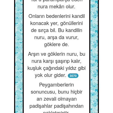
nura mekân olur.
Onların bedenlerini kandil
konacak yer, gönüllerini
de sırça bil. Bu kandilin
nuru, arşa da vurur,
göklere de.
Arşın ve göklerin nuru, bu
nura karşı şaşırıp kalır,
kuşluk çağındaki yıldız gibi
yok olur gider.
3070
Peygamberlerin
sonuncusu, bunu hiçbir
an zevali olmayan
padişahlar padişahından
nakletmiştir.