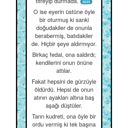
titreyip durmada.
3035
O ise eyerin üstüne öyle
bir oturmuş ki sanki
doğudakiler de onunla
berabermiş, batıdakiler
de. Hiçbir şeye aldırmıyor.
Birkaç fedai, ona saldırdı;
kendilerini onun önüne
attılar.
Fakat hepsini de gürzüyle
öldürdü. Hepsi de onun
atının ayakları altına baş
aşağı düştüler.
Tanrı kudreti, ona öyle bir
ordu vermiş ki tek başına