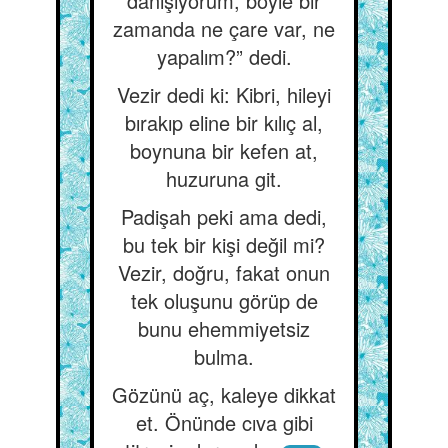
danışıyorum, böyle bir
zamanda ne çare var, ne
yapalım?” dedi.
Vezir dedi ki: Kibri, hileyi
bırakıp eline bir kılıç al,
boynuna bir kefen at,
huzuruna git.
Padişah peki ama dedi,
bu tek bir kişi değil mi?
Vezir, doğru, fakat onun
tek oluşunu görüp de
bunu ehemmiyetsiz
bulma.
Gözünü aç, kaleye dikkat
et. Önünde cıva gibi