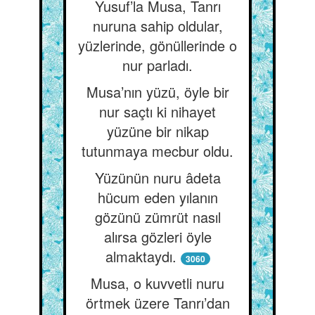
Yusuf’la Musa, Tanrı
nuruna sahip oldular,
yüzlerinde, gönüllerinde o
nur parladı.
Musa’nın yüzü, öyle bir
nur saçtı ki nihayet
yüzüne bir nikap
tutunmaya mecbur oldu.
Yüzünün nuru âdeta
hücum eden yılanın
gözünü zümrüt nasıl
alırsa gözleri öyle
almaktaydı.
3060
Musa, o kuvvetli nuru
örtmek üzere Tanrı’dan