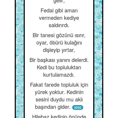
gelir;
Fedai gibi aman
vermeden kediye
saldırırdı.
Bir tanesi gözünü ısırır,
oyar, öbürü kulağını
dişleyip yırtar,
Bir başkası yanını delerdi.
Kedi bu topluluktan
kurtulamazdı.
Fakat farede topluluk için
yürek yoktur. Kedinin
sesini duydu mu aklı
başından gider.
3050
Hilebaz kedinin önünde