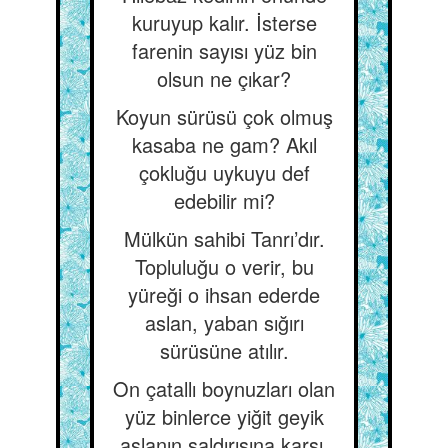
kuruyup kalır. İsterse
farenin sayısı yüz bin
olsun ne çıkar?
Koyun sürüsü çok olmuş
kasaba ne gam? Akıl
çokluğu uykuyu def
edebilir mi?
Mülkün sahibi Tanrı’dır.
Topluluğu o verir, bu
yüreği o ihsan ederde
aslan, yaban sığırı
sürüsüne atılır.
On çatallı boynuzları olan
yüz binlerce yiğit geyik
aslanın saldırışına karşı,