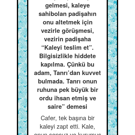
gelmesi, kaleye
sahibolan padişahın
onu altetmek için
vezirle görüşmesi,
vezirin padişaha
“Kaleyi teslim et”.
Bilgisizlikle hiddete
kapılma. Çünkü bu
adam, Tanrı’dan kuvvet
bulmada. Tanrı onun
ruhuna pek büyük bir
ordu ihsan etmiş ve
saire” demesi
Cafer, tek başına bir
kaleyi zapt etti. Kale,
onun sonsuz ve kurumuş