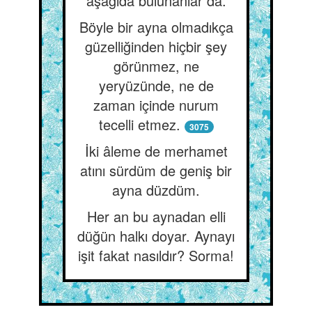
aşağıda bulunanlar da.
Böyle bir ayna olmadıkça
güzelliğinden hiçbir şey
görünmez, ne
yeryüzünde, ne de
zaman içinde nurum
tecelli etmez.
3075
İki âleme de merhamet
atını sürdüm de geniş bir
ayna düzdüm.
Her an bu aynadan elli
düğün halkı doyar. Aynayı
işit fakat nasıldır? Sorma!