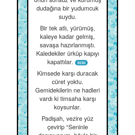
dudağına bir yudumcuk
suydu.
Bir tek atlı, yürümüş,
kaleye kadar gelmiş,
savaşa hazırlanmıştı.
Kaledekiler ürküp kapıyı
kapattılar.
3030
Kimsede karşı duracak
cüret yoktu.
Gemidekilerin ne hadleri
vardı ki timsaha karşı
koysunlar.
Padişah, vezire yüz
çevirip “Seninle