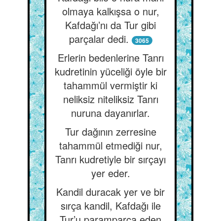
olmaya kalkışsa o nur,
Kafdağı’nı da Tur gibi
parçalar dedi.
3065
Erlerin bedenlerine Tanrı
kudretinin yüceliği öyle bir
tahammül vermiştir ki
neliksiz niteliksiz Tanrı
nuruna dayanırlar.
Tur dağının zerresine
tahammül etmediği nur,
Tanrı kudretiyle bir sırçayı
yer eder.
Kandil duracak yer ve bir
sırça kandil, Kafdağı ile
Tur’u paramparça eden