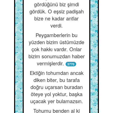
gördüğünü biz şimdi
gördük. O eşsiz padişah
bize ne kadar antlar
verdi.
Peygamberlerin bu
yüzden bizim üstümüzde
çok hakkı vardır. Onlar
bizim sonumuzdan haber
vermişlerdir.
3770
Ektiğin tohumdan ancak
diken biter, bu tarafa
doğru uçarsan buradan
öteye yol yoktur, başka
uçacak yer bulamazsın.
Tohumu benden al ki