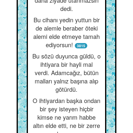
daha ziyade utanmazsın
dedi.
Bu cihanı yedin yuttun bir
de alemle beraber öteki
alemi elde etmeye tamah
ediyorsun!
3815
Bu sözü duyunca güldü, o
ihtiyara bir hayli mal
verdi. Adamcağız, bütün
malları yalnız başına alıp
götürdü.
O ihtiyardan başka ondan
bir şey isteyen hiçbir
kimse ne yarım habbe
altın elde etti, ne bir zerre