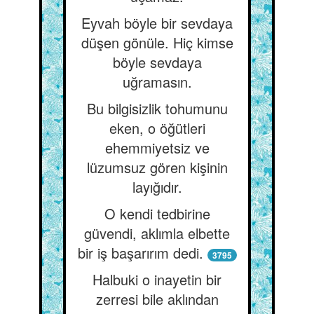
Eyvah böyle bir sevdaya
düşen gönüle. Hiç kimse
böyle sevdaya
uğramasın.
Bu bilgisizlik tohumunu
eken, o öğütleri
ehemmiyetsiz ve
lüzumsuz gören kişinin
layığıdır.
O kendi tedbirine
güvendi, aklımla elbette
bir iş başarırım dedi.
3795
Halbuki o inayetin bir
zerresi bile aklından