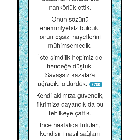
nankörlük ettik.
Onun sözünü
ehemmiyetsiz bulduk,
onun eşsiz inayetlerini
mühimsemedik.
İşte şimdilik hepimiz de
hendeğe düştük.
Savaşsız kazalara
uğradık, öldürdük.
3780
Kendi aklımıza güvendik,
fikrimize dayandık da bu
tehlikeye çattık.
İnce hastalığa tutulan,
kendisini nasıl sağlam