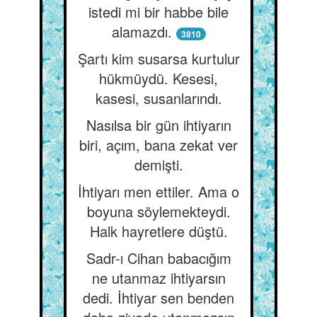
istedi mi bir habbe bile
alamazdı.
3810
Şartı kim susarsa kurtulur
hükmüydü. Kesesi,
kasesi, susanlarındı.
Nasılsa bir gün ihtiyarın
biri, açım, bana zekat ver
demişti.
İhtiyarı men ettiler. Ama o
boyuna söylemekteydi.
Halk hayretlere düştü.
Sadr-ı Cihan babacığım
ne utanmaz ihtiyarsın
dedi. İhtiyar sen benden