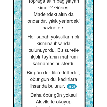
Toprağa altın bağışlayan
kimdir? Güneş.
Madendeki altın da
ondandır, yıkık yerlerdeki
hazine de.
Her sabah yoksulların bir
kısmına ihsanda
bulunuyordu. Bu suretle
hiçbir tayfanın mahrum
kalmamasını isterdi.
Bir gün dertlilere lütfeder,
öbür gün dul kadınlara
ihsanda bulunur.
3805
Daha öbür gün yoksul
Alevilerle okuyup