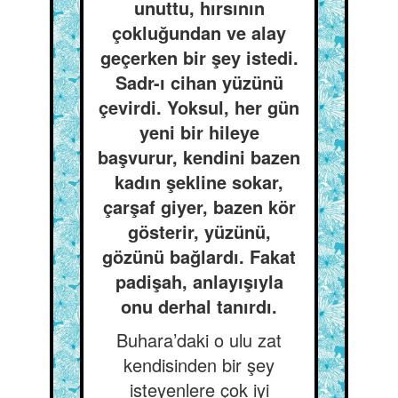
unuttu, hırsının
çokluğundan ve alay
geçerken bir şey istedi.
Sadr-ı cihan yüzünü
çevirdi. Yoksul, her gün
yeni bir hileye
başvurur, kendini bazen
kadın şekline sokar,
çarşaf giyer, bazen kör
gösterir, yüzünü,
gözünü bağlardı. Fakat
padişah, anlayışıyla
onu derhal tanırdı.
Buhara’daki o ulu zat
kendisinden bir şey
isteyenlere çok iyi