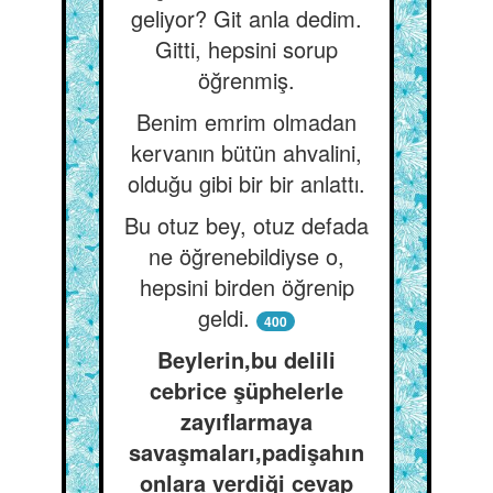
geliyor? Git anla dedim.
Gitti, hepsini sorup
öğrenmiş.
Benim emrim olmadan
kervanın bütün ahvalini,
olduğu gibi bir bir anlattı.
Bu otuz bey, otuz defada
ne öğrenebildiyse o,
hepsini birden öğrenip
geldi.
400
Beylerin,bu delili
cebrice şüphelerle
zayıflarmaya
savaşmaları,padişahın
onlara verdiği cevap