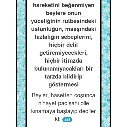
hareketini beğenmiyen
beylere onun
yüceliğinin rütbesindeki
üstünlüğün, maaşındaki
fazlalığın sebeplerini,
hiçbir delil
getiremiyecekleri,
hiçbir itirazda
bulunamıyacakları bir
tarzda bildirip
göstermesi
Beyler, hasetten coşunca
nihayet padişahı bile
kınamaya başlayıp dediler
ki:
385