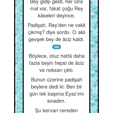
Bey gidip geldi, her cins
mal var, fakat çoğu Rey
kâseleri deyince,
Padişah, Rey’den ne vakit
çıkmış? diye sordu. O aklı
gevşek bey de âciz kaldı.
395
Böylece, otuz hattâ daha
fazla beyin hepsi de âciz
ve noksan çıktı.
Bunun üzerine padişah
beylere dedi ki: Ben bir
gün tek başıma Eyaz’ımı
sınadım.
Şu kervan nereden