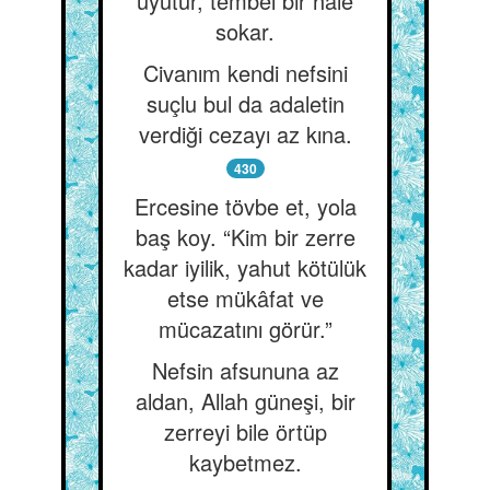
uyutur, tembel bir hale
sokar.
Civanım kendi nefsini
suçlu bul da adaletin
verdiği cezayı az kına.
430
Ercesine tövbe et, yola
baş koy. “Kim bir zerre
kadar iyilik, yahut kötülük
etse mükâfat ve
mücazatını görür.”
Nefsin afsununa az
aldan, Allah güneşi, bir
zerreyi bile örtüp
kaybetmez.