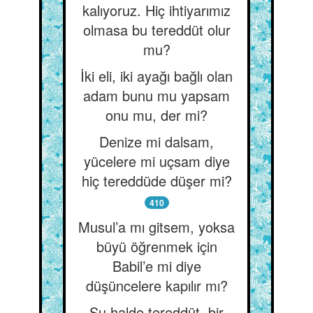
kalıyoruz. Hiç ihtiyarımız
olmasa bu tereddüt olur
mu?
İki eli, iki ayağı bağlı olan
adam bunu mu yapsam
onu mu, der mi?
Denize mi dalsam,
yücelere mi uçsam diye
hiç tereddüde düşer mi?
410
Musul’a mı gitsem, yoksa
büyü öğrenmek için
Babil’e mi diye
düşüncelere kapılır mı?
Şu halde tereddüt, bir