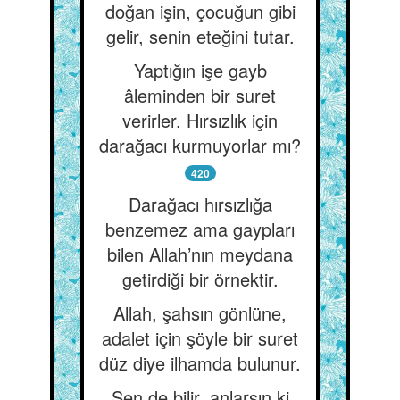
doğan işin, çocuğun gibi
gelir, senin eteğini tutar.
Yaptığın işe gayb
âleminden bir suret
verirler. Hırsızlık için
darağacı kurmuyorlar mı?
420
Darağacı hırsızlığa
benzemez ama gaypları
bilen Allah’nın meydana
getirdiği bir örnektir.
Allah, şahsın gönlüne,
adalet için şöyle bir suret
düz diye ilhamda bulunur.
Sen de bilir, anlarsın ki