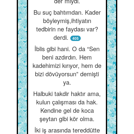
der miydi.
Bu suç bahtımdan. Kader
böyleymiş,ihtiyatın
tedbirin ne faydası var?
derdi.
405
İblis gibi hani. O da “Sen
beni azdırdın. Hem
kadehimizi kırıyor, hem de
bizi dövüyorsun” demişti
ya.
Halbuki takdir haktır ama,
kulun çalışması da hak.
Kendine gel de koca
şeytan gibi kör olma.
İki iş arasında tereddütte