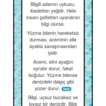
Bilgili adamın uykusu,
ibadetten yeğdir. Hele
insanı gafletten uyandıran
bilgi olursa.
Yüzme bilenin hareketsiz
durması, aceminin elle
ayakla savaşmasından
iyidir.
Acemi, elini ayağını
oynatır durur, fakat
boğulur. Yüzme bilense
denizdeki dalgıç gibi
yüzer durur.
3880
Bilgi, uçsuz bucaksız ve
kıyısız bir denizdir. Bilgi