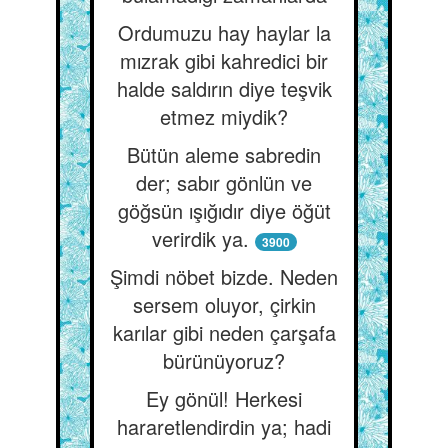
Ordumuzu hay haylar la
mızrak gibi kahredici bir
halde saldırın diye teşvik
etmez miydik?
Bütün aleme sabredin
der; sabır gönlün ve
göğsün ışığıdır diye öğüt
verirdik ya.
3900
Şimdi nöbet bizde. Neden
sersem oluyor, çirkin
karılar gibi neden çarşafa
bürünüyoruz?
Ey gönül! Herkesi
hararetlendirdin ya; hadi