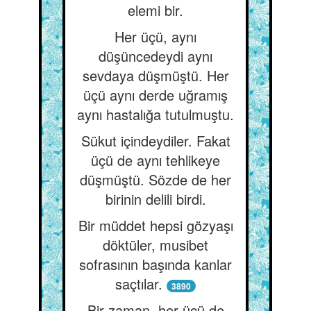
elemi bir.
Her üçü, aynı
düşüncedeydi aynı
sevdaya düşmüştü. Her
üçü aynı derde uğramış
aynı hastalığa tutulmuştu.
Sükut içindeydiler. Fakat
üçü de aynı tehlikeye
düşmüştü. Sözde de her
birinin delili birdi.
Bir müddet hepsi gözyaşı
döktüler, musibet
sofrasının başında kanlar
saçtılar.
3890
Bir zaman, her üçü de