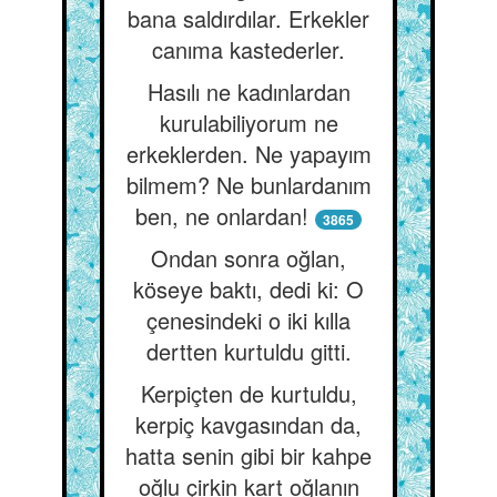
bana saldırdılar. Erkekler
canıma kastederler.
Hasılı ne kadınlardan
kurulabiliyorum ne
erkeklerden. Ne yapayım
bilmem? Ne bunlardanım
ben, ne onlardan!
3865
Ondan sonra oğlan,
köseye baktı, dedi ki: O
çenesindeki o iki kılla
dertten kurtuldu gitti.
Kerpiçten de kurtuldu,
kerpiç kavgasından da,
hatta senin gibi bir kahpe
oğlu çirkin kart oğlanın