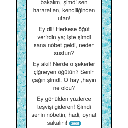
bakalım, şimdi sen
hararetlen, kendiliğinden
utan!
Ey dil! Herkese öğüt
verirdin ya; işte şimdi
sana nöbet geldi, neden
sustun?
Ey akıl! Nerde o şekerler
çiğneyen öğütün? Senin
çağın şimdi. O hay ,hayın
ne oldu?
Ey gönülden yüzlerce
teşvişi gideren! Şimdi
senin nöbetin, hadi, oynat
sakalını!
3905