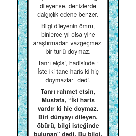
dileyense, denizlerde
dalgıçlık edene benzer.
Bilgi dileyenin ömrü,
binlerce yıl olsa yine
araştırmadan vazgeçmez,
bir türlü doymaz.
Tanrı elçisi, hadisinde “
İşte iki tane haris ki hiç
doymazlar” dedi.
Tanrı rahmet etsin,
Mustafa, “İki haris
vardır ki hiç doymaz.
Biri dünyayı dileyen,
öbürü, bilgi isteğinde
bulunan” dedi. Bu bilgi,