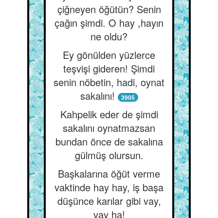
çiğneyen öğütün? Senin
çağın şimdi. O hay ,hayın
ne oldu?
Ey gönülden yüzlerce
teşvişi gideren! Şimdi
senin nöbetin, hadi, oynat
sakalını!
3905
Kahpelik eder de şimdi
sakalını oynatmazsan
bundan önce de sakalına
gülmüş olursun.
Başkalarına öğüt verme
vaktinde hay hay, iş başa
düşünce karılar gibi vay,
vay ha!