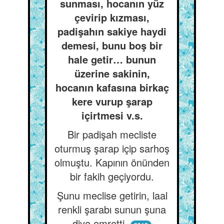
sunması, hocanın yüz
çevirip kızması,
padişahın sakiye haydi
demesi, bunu boş bir
hale getir… bunun
üzerine sakinin,
hocanın kafasına birkaç
kere vurup şarap
içirtmesi v.s.
Bir padişah mecliste
oturmuş şarap içip sarhoş
olmuştu. Kapının önünden
bir fakih geçiyordu.
Şunu meclise getirin, laal
renkli şarabı sunun şuna
diye emretti.