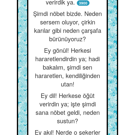
verirdik ya.
3900
Şimdi nöbet bizde. Neden
sersem oluyor, çirkin
karılar gibi neden çarşafa
bürünüyoruz?
Ey gönül! Herkesi
hararetlendirdin ya; hadi
bakalım, şimdi sen
hararetlen, kendiliğinden
utan!
Ey dil! Herkese öğüt
verirdin ya; işte şimdi
sana nöbet geldi, neden
sustun?
Ey akıl! Nerde o şekerler