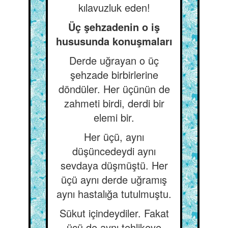
kılavuzluk eden!
Üç şehzadenin o iş
hususunda konuşmaları
Derde uğrayan o üç
şehzade birbirlerine
döndüler. Her üçünün de
zahmeti birdi, derdi bir
elemi bir.
Her üçü, aynı
düşüncedeydi aynı
sevdaya düşmüştü. Her
üçü aynı derde uğramış
aynı hastalığa tutulmuştu.
Sükut içindeydiler. Fakat
üçü de aynı tehlikeye