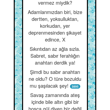
vermez miydik?
Adamlarımızdan biri, bize
dertten, yoksulluktan,
korkudan, yer
deprenmesinden şikayet
edince, X
Sıkıntıdan az ağla sızla.
Sabret, sabır ferahlığın
anahtarı derdik ya!
Şimdi bu sabır anahtarı
ne oldu? O türe bozuldu
mu şaşılacak şey!
3895
Savaş zamanında ateş
içinde bile altın gibi bir
hoşça gül diyen biz değil