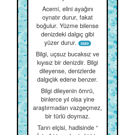
Acemi, elini ayağını
oynatır durur, fakat
boğulur. Yüzme bilense
denizdeki dalgıç gibi
yüzer durur.
3880
Bilgi, uçsuz bucaksız ve
kıyısız bir denizdir. Bilgi
dileyense, denizlerde
dalgıçlık edene benzer.
Bilgi dileyenin ömrü,
binlerce yıl olsa yine
araştırmadan vazgeçmez,
bir türlü doymaz.
Tanrı elçisi, hadisinde “