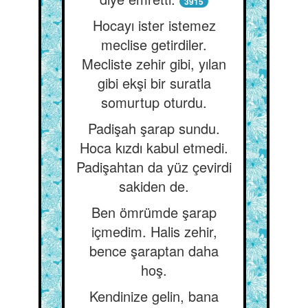
3915
Hocayı ister istemez
meclise getirdiler.
Mecliste zehir gibi, yılan
gibi ekşi bir suratla
somurtup oturdu.
Padişah şarap sundu.
Hoca kızdı kabul etmedi.
Padişahtan da yüz çevirdi
sakiden de.
Ben ömrümde şarap
içmedim. Halis zehir,
bence şaraptan daha
hoş.
Kendinize gelin, bana