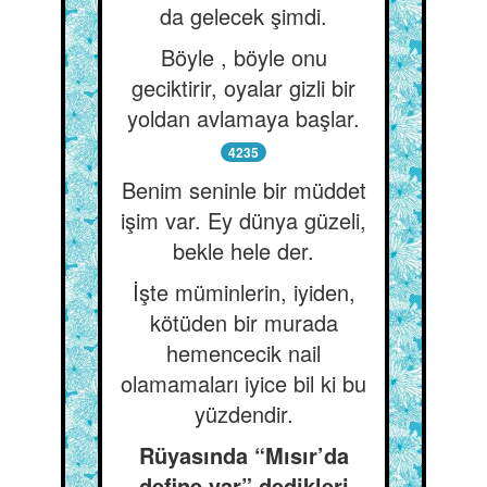
da gelecek şimdi.
Böyle , böyle onu
geciktirir, oyalar gizli bir
yoldan avlamaya başlar.
4235
Benim seninle bir müddet
işim var. Ey dünya güzeli,
bekle hele der.
İşte müminlerin, iyiden,
kötüden bir murada
hemencecik nail
olamamaları iyice bil ki bu
yüzdendir.
Rüyasında “Mısır’da
define var” dedikleri