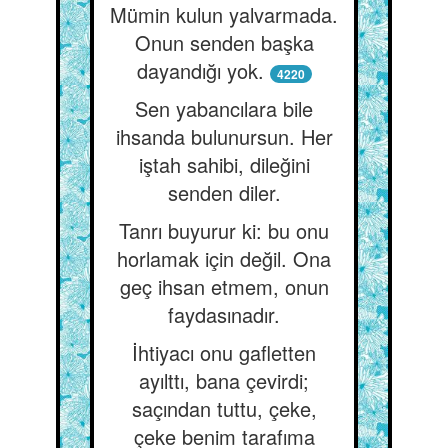
Mümin kulun yalvarmada.
Onun senden başka
dayandığı yok.
4220
Sen yabancılara bile
ihsanda bulunursun. Her
iştah sahibi, dileğini
senden diler.
Tanrı buyurur ki: bu onu
horlamak için değil. Ona
geç ihsan etmem, onun
faydasınadır.
İhtiyacı onu gafletten
ayılttı, bana çevirdi;
saçından tuttu, çeke,
çeke benim tarafıma