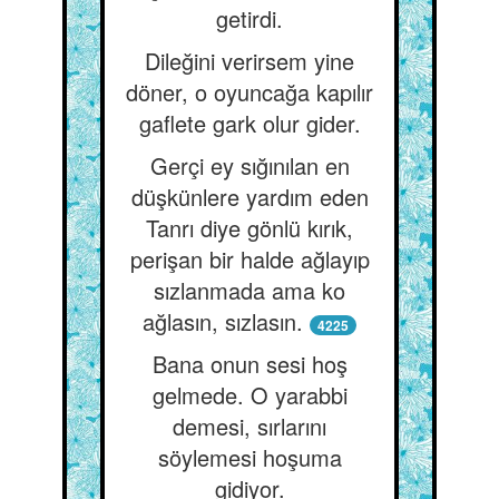
getirdi.
Dileğini verirsem yine
döner, o oyuncağa kapılır
gaflete gark olur gider.
Gerçi ey sığınılan en
düşkünlere yardım eden
Tanrı diye gönlü kırık,
perişan bir halde ağlayıp
sızlanmada ama ko
ağlasın, sızlasın.
4225
Bana onun sesi hoş
gelmede. O yarabbi
demesi, sırlarını
söylemesi hoşuma
gidiyor.