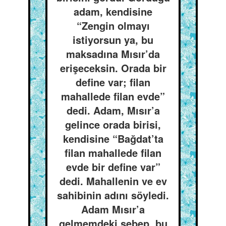
adam, kendisine
“Zengin olmayı
istiyorsun ya, bu
maksadına Mısır’da
erişeceksin. Orada bir
define var; filan
mahallede filan evde”
dedi. Adam, Mısır’a
gelince orada birisi,
kendisine “Bağdat’ta
filan mahallede filan
evde bir define var”
dedi. Mahallenin ve ev
sahibinin adını söyledi.
Adam Mısır’a
gelmemdeki sebep, bu