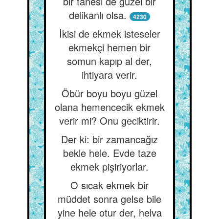
bir tanesi de güzel bir
delikanlı olsa.
4230
İkisi de ekmek isteseler
ekmekçi hemen bir
somun kapıp al der,
ihtiyara verir.
Öbür boyu boyu güzel
olana hemencecik ekmek
verir mi? Onu geciktirir.
Der ki: bir zamancağız
bekle hele. Evde taze
ekmek pişiriyorlar.
O sıcak ekmek bir
müddet sonra gelse bile
yine hele otur der, helva