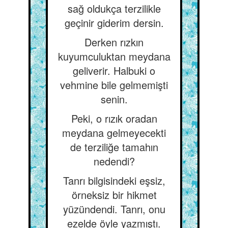
sağ oldukça terzilikle
geçinir giderim dersin.
Derken rızkın
kuyumculuktan meydana
geliverir. Halbuki o
vehmine bile gelmemişti
senin.
Peki, o rızık oradan
meydana gelmeyecekti
de terziliğe tamahın
nedendi?
Tanrı bilgisindeki eşsiz,
örneksiz bir hikmet
yüzündendi. Tanrı, onu
ezelde öyle yazmıştı.