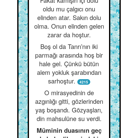
Fakat kamışın içi dolu
oldu mu çalgıcı onu
elinden atar. Sakın dolu
olma. Onun elinden gelen
zarar da hoştur.
Boş ol da Tanrı’nın iki
parmağı arasında hoş bir
hale gel. Çünkü bütün
alem yokluk şarabından
sarhoştur.
4215
O mirasyedinin de
azgınlığı gitti, gözlerinden
yaş boşandı. Gözyaşları,
din mahsulüne su verdi.
Müminin duasının geç