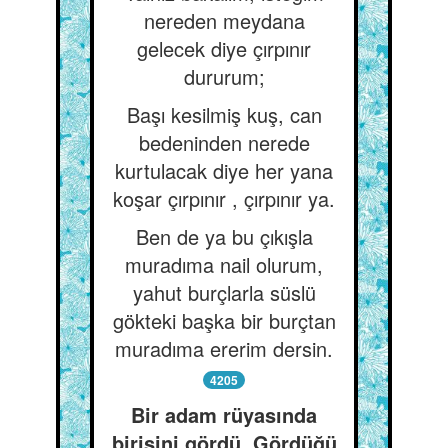
nereden meydana
gelecek diye çırpınır
dururum;
Başı kesilmiş kuş, can
bedeninden nerede
kurtulacak diye her yana
koşar çırpınır , çırpınır ya.
Ben de ya bu çıkışla
muradıma nail olurum,
yahut burçlarla süslü
gökteki başka bir burçtan
muradıma ererim dersin.
4205
Bir adam rüyasında
birisini gördü. Gördüğü