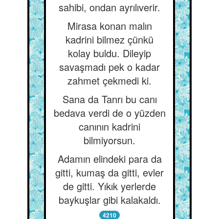
sahibi, ondan ayrılıverir.
Mirasa konan malın
kadrini bilmez çünkü
kolay buldu. Dileyip
savaşmadı pek o kadar
zahmet çekmedi ki.
Sana da Tanrı bu canı
bedava verdi de o yüzden
canının kadrini
bilmiyorsun.
Adamın elindeki para da
gitti, kumaş da gitti, evler
de gitti. Yıkık yerlerde
baykuşlar gibi kalakaldı.
4210