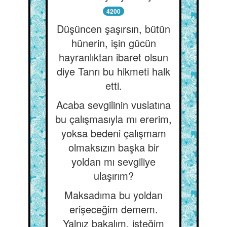
4200
Düşüncen şaşırsın, bütün
hünerin, işin gücün
hayranlıktan ibaret olsun
diye Tanrı bu hikmeti halk
etti.
Acaba sevgilinin vuslatına
bu çalışmasıyla mı ererim,
yoksa bedeni çalışmam
olmaksızın başka bir
yoldan mı sevgiliye
ulaşırım?
Maksadıma bu yoldan
erişeceğim demem.
Yalnız bakalım, isteğim