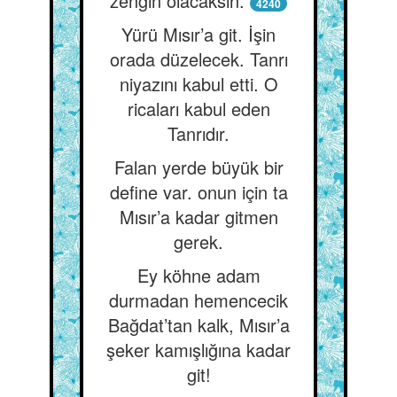
zengin olacaksın.
4240
Yürü Mısır’a git. İşin
orada düzelecek. Tanrı
niyazını kabul etti. O
ricaları kabul eden
Tanrıdır.
Falan yerde büyük bir
define var. onun için ta
Mısır’a kadar gitmen
gerek.
Ey köhne adam
durmadan hemencecik
Bağdat’tan kalk, Mısır’a
şeker kamışlığına kadar
git!