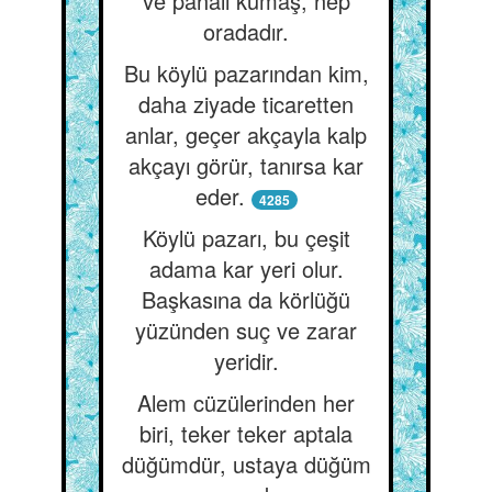
ve pahalı kumaş, hep
oradadır.
Bu köylü pazarından kim,
daha ziyade ticaretten
anlar, geçer akçayla kalp
akçayı görür, tanırsa kar
eder.
4285
Köylü pazarı, bu çeşit
adama kar yeri olur.
Başkasına da körlüğü
yüzünden suç ve zarar
yeridir.
Alem cüzülerinden her
biri, teker teker aptala
düğümdür, ustaya düğüm