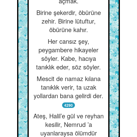
açmak.
Birine şekerdir, öbürüne
zehir. Birine lütuftur,
öbürüne kahır.
Her cansız şey,
peygambere hikayeler
söyler. Kabe, hacıya
tanıklık eder, söz söyler.
Mescit de namaz kılana
tanıklık verir, ta uzak
yollardan bana gelirdi der.
4290
Ateş, Halil’e gül ve reyhan
kesilir, Nemrud ’a
uyanlaraysa ölümdür