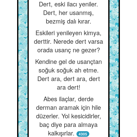
Dert, eski ilacı yeniler.
Dert, her usanmış,
bezmiş dalı kırar.
Eskileri yenileyen kimya,
derttir. Nerede dert varsa
orada usanç ne gezer?
Kendine gel de usançtan
soğuk soğuk ah etme.
Dert ara, dert ara, dert
ara dert!
Abes ilaçlar, derde
derman aramak için hile
düzerler. Yol kesicidirler,
baç diye para almaya
kalkışırlar.
4305