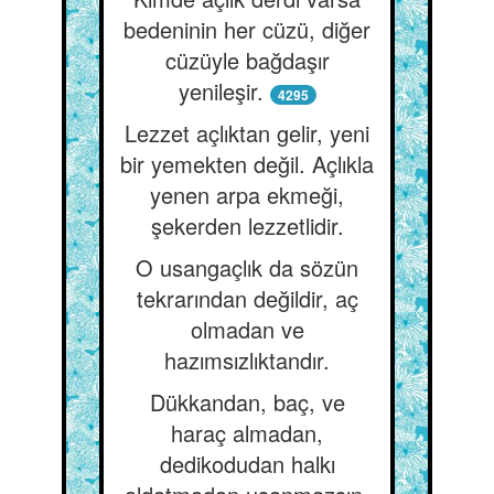
bedeninin her cüzü, diğer
cüzüyle bağdaşır
yenileşir.
4295
Lezzet açlıktan gelir, yeni
bir yemekten değil. Açlıkla
yenen arpa ekmeği,
şekerden lezzetlidir.
O usangaçlık da sözün
tekrarından değildir, aç
olmadan ve
hazımsızlıktandır.
Dükkandan, baç, ve
haraç almadan,
dedikodudan halkı