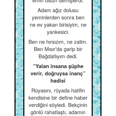
emin olsun demişlerdi.
Adam ağız dolusu
yeminlerden sonra ben
ne ev yakan birisiyim, ne
yankesici.
Ben ne hırsızım, ne zalim.
Ben Mısır’da garip bir
Bağdatlıyım dedi.
”Yalan insana şüphe
verir, doğruysa inanç”
hadisi
Rüyasını, rüyada hatifin
kendisine bir define haber
verdiğini söyledi. Bekçinin
gönlü rahatlaştı, adamın