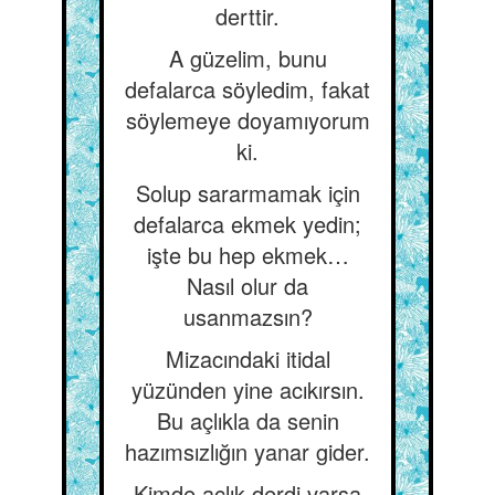
derttir.
A güzelim, bunu
defalarca söyledim, fakat
söylemeye doyamıyorum
ki.
Solup sararmamak için
defalarca ekmek yedin;
işte bu hep ekmek…
Nasıl olur da
usanmazsın?
Mizacındaki itidal
yüzünden yine acıkırsın.
Bu açlıkla da senin
hazımsızlığın yanar gider.
Kimde açlık derdi varsa