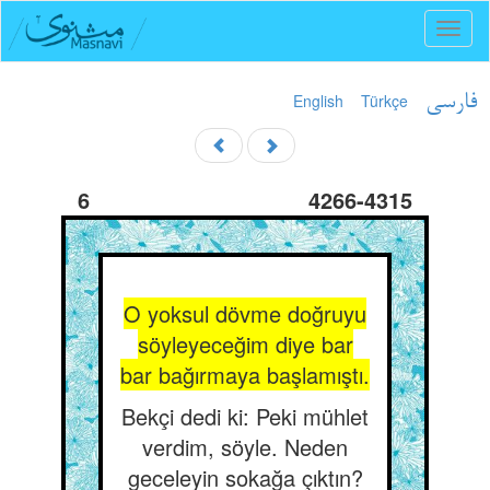
Toggl
naviga
English
Türkçe
فارسی
6
4266-4315
O yoksul dövme doğruyu
söyleyeceğim diye bar
bar bağırmaya başlamıştı.
Bekçi dedi ki: Peki mühlet
verdim, söyle. Neden
geceleyin sokağa çıktın?