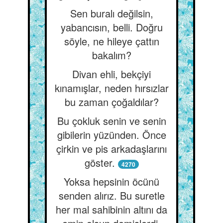
Sen buralı değilsin,
yabancısın, belli. Doğru
söyle, ne hileye çattın
bakalım?
Divan ehli, bekçiyi
kınamışlar, neden hırsızlar
bu zaman çoğaldılar?
Bu çokluk senin ve senin
gibilerin yüzünden. Önce
çirkin ve pis arkadaşlarını
göster.
4270
Yoksa hepsinin öcünü
senden alırız. Bu suretle
her mal sahibinin altını da