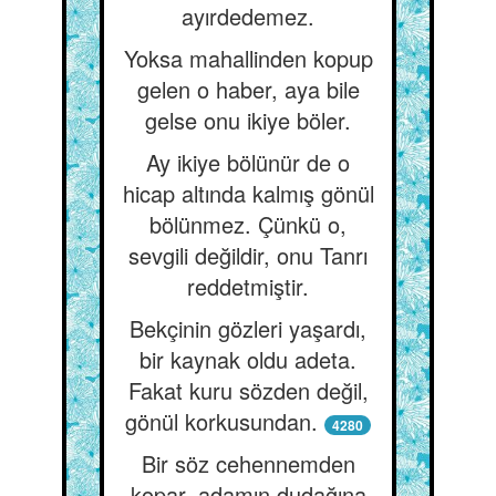
ayırdedemez.
Yoksa mahallinden kopup
gelen o haber, aya bile
gelse onu ikiye böler.
Ay ikiye bölünür de o
hicap altında kalmış gönül
bölünmez. Çünkü o,
sevgili değildir, onu Tanrı
reddetmiştir.
Bekçinin gözleri yaşardı,
bir kaynak oldu adeta.
Fakat kuru sözden değil,
gönül korkusundan.
4280
Bir söz cehennemden
kopar, adamın dudağına