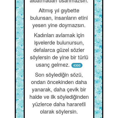
aldatmadan usanmazsın.
Altmış yıl gıybette
bulunsan, insanların etini
yesen yine doymazsın.
Kadınları avlamak için
işvelerde bulunursun,
defalarca güzel sözler
söylersin de yine bir türlü
usanç gelmez.
4300
Son söylediğin sözü,
ondan öncekinden daha
yanarak, daha çevik bir
halde ve ilk söylediğinden
yüzlerce daha hararetli
olarak söylersin.