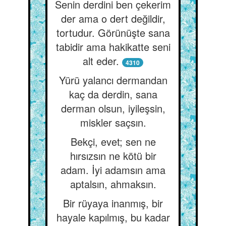
Senin derdini ben çekerim
der ama o dert değildir,
tortudur. Görünüşte sana
tabidir ama hakikatte seni
alt eder.
4310
Yürü yalancı dermandan
kaç da derdin, sana
derman olsun, iyileşsin,
miskler saçsın.
Bekçi, evet; sen ne
hırsızsın ne kötü bir
adam. İyi adamsın ama
aptalsın, ahmaksın.
Bir rüyaya inanmış, bir
hayale kapılmış, bu kadar