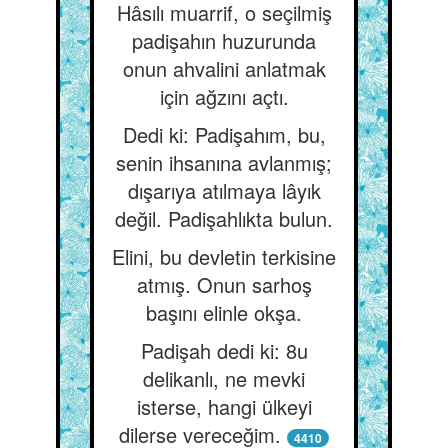
Hâsılı muarrif, o seçilmiş
padişahın huzurunda
onun ahvalini anlatmak
için ağzını açtı.
Dedi ki: Padişahım, bu,
senin ihsanına avlanmış;
dışarıya atılmaya lâyık
değil. Padişahlıkta bulun.
Elini, bu devletin terkisine
atmış. Onun sarhoş
başını elinle okşa.
Padişah dedi ki: 8u
delikanlı, ne mevki
isterse, hangi ülkeyi
dilerse vereceğim.
4410