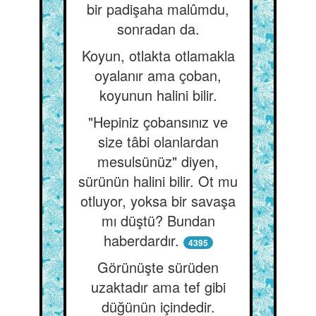
bir padişaha malûmdu,
sonradan da.
Koyun, otlakta otlamakla
oyalanır ama çoban,
koyunun halini bilir.
"Hepiniz çobansınız ve
size tâbi olanlardan
mesulsünüz" diyen,
sürünün halini bilir. Ot mu
otluyor, yoksa bir savaşa
mı düştü? Bundan
haberdardır.
4395
Görünüşte sürüden
uzaktadır ama tef gibi
düğünün içindedir.