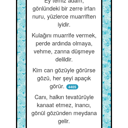
Ey temiz adam,
gönlündeki bir zerre irfan
nuru, yüzlerce muarriften
iyidir.
Kulağını muarrife vermek,
perde ardında olmaya,
vehme, zanna düşmeye
delildir.
Kim can gözüyle görürse
gözü, her şeyi apaçık
görür.
4405
Canı, halkın tevatürüyle
kanaat etmez, inancı,
gönül gözünden meydana
gelir.