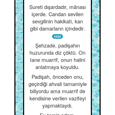
Sureti dışardadır, mânası
içerde. Candan sevilen
sevgilinin hakikati, kan
gibi damarların içindedir.
4400
Şehzade, padişahın
huzurunda diz çöktü. On
tane muarrif, onun halini
anlatmaya koyuldu.
Padişah, önceden onu,
geçirdiği ahvali tamamiyle
biliyordu ama muarrif de
kendisine verilen vazifeyi
yapmaktaydı.