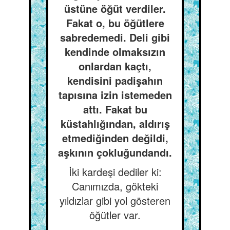
üstüne öğüt verdiler.
Fakat o, bu öğütlere
sabredemedi. Deli gibi
kendinde olmaksızın
onlardan kaçtı,
kendisini padişahın
tapısına izin istemeden
attı. Fakat bu
küstahlığından, aldırış
etmediğinden değildi,
aşkının çokluğundandı.
İki kardeşi dediler ki:
Canımızda, gökteki
yıldızlar gibi yol gösteren
öğütler var.