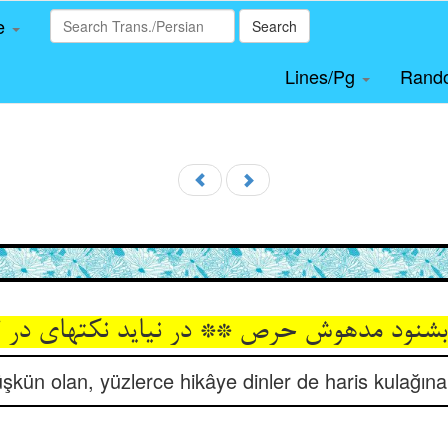
le
Search
Lines/Pg
Rand
شنود مدهوش حرص ** در نیاید نکته‏ای در
şkün olan, yüzlerce hikâye dinler de haris kulağın