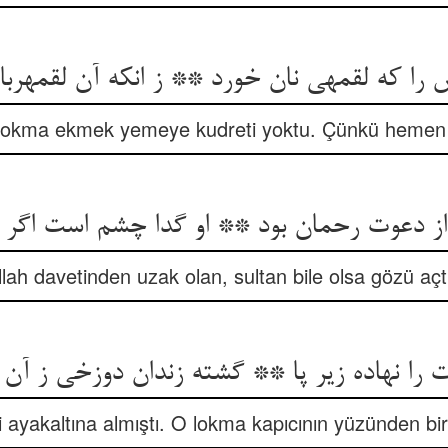
را که لقمه‏ی نان خورد ** ز انکه آن لقمه‏رب
r lokma ekmek yemeye kudreti yoktu. Çünkü hemen 
از دعوت رحمان بود ** او گدا چشم است اگر 
llah davetinden uzak olan, sultan bile olsa gözü açtı
 را نهاده زیر پا ** گشته زندان دوزخی ز آن ن
ayakaltına almıştı. O lokma kapıcının yüzünden bir