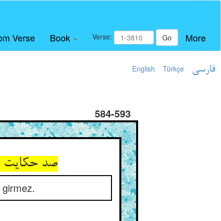
om Verse
Book
More
Verse:
Go
English
Türkçe
فارسی
584-593
صد حکایت ب
a girmez.