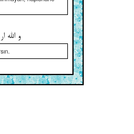
و الله 
sın.