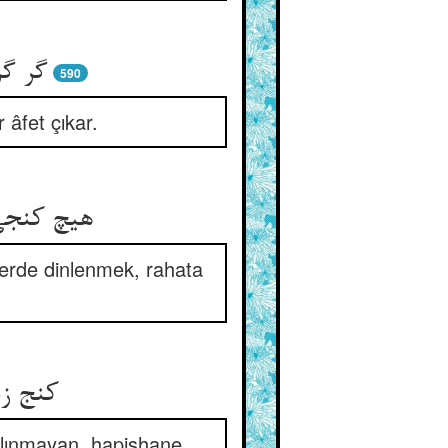
گر گر
590
âfet çıkar.
هیچ کنجی 
 yerde dinlenmek, rahata
کنج زن
alınmayan, hapishane