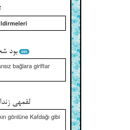
ت
ildirmeleri
بود شخ
585
sız bağlara giriftar
لقمه‏ی زند
kın gönlüne Kafdağı gibi