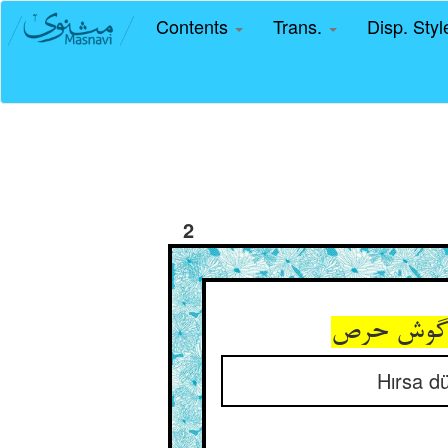
Contents
Trans.
Disp. Sty
2
 گوش حرص‏
Hırsa dü