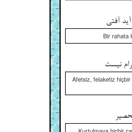
د آفتی‏
Bir rahata
ام نیست‏
Afetsiz, felaketiz hiçb
لحصیر
Kurtulmaya hiçbir ç