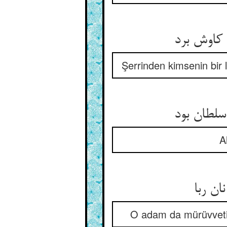
ا کاوش برد
Şerrinden kimsenin bi
سلطان بود
A
ان ربا
O adam da mürüvveti 