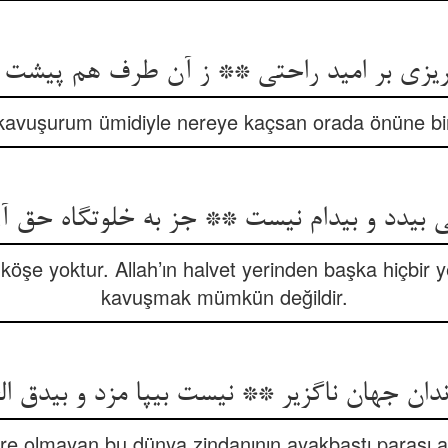
یزی بر امید راحتی ** ز آن طرف هم پیشت آی
 kavuşurum ümidiyle nereye kaçsan orada önüne bir 
بی‏دد و بی‏دام نیست ** جز به خلوت‏گاه حق آر
ir köşe yoktur. Allah’ın halvet yerinden başka hiçbir
kavuşmak mümkün değildir.
دان جهان ناگزیر ** نیست بی‏پا مزد و بی‏دق ا
are olmayan bu dünya zindanının ayakbastı parası 