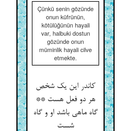
Çünkü senin gözünde
onun küfrünün,
kötülüğünün hayali
var, halbuki dostun
gözünde onun
müminlik hayali cilve
etmekte.
کاندر این یک شخص
هر دو فعل هست **
گاه ماهی باشد او و گاه
شست‏