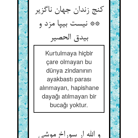
کنج زندان جهان ناگزیر
** نیست بی‏پا مزد و
بی‏دق الحصیر
Kurtulmaya hiçbir
çare olmayan bu
dünya zindanının
ayakbastı parası
alınmayan, hapishane
dayağı atılmayan bir
bucağı yoktur.
و الله ار سوراخ موشی