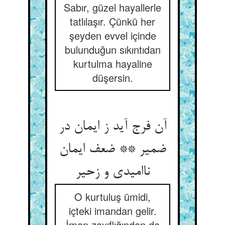
Sabır, güzel hayallerle
tatlılaşır. Çünkü her
şeyden evvel içinde
bulunduğun sıkıntıdan
kurtulma hayaline
düşersin.
آن فرج آید ز ایمان در
ضمیر ** ضعف ایمان
ناامیدی و زحیر
O kurtuluş ümidi,
içteki imandan gelir.
İman zayıflığından da