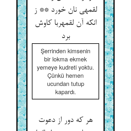
لقمه‏ی نان خورد ** ز
انکه آن لقمه‏ربا کاوش
برد
Şerrinden kimsenin
bir lokma ekmek
yemeye kudreti yoktu.
Çünkü hemen
ucundan tutup
kapardı.
هر که دور از دعوت