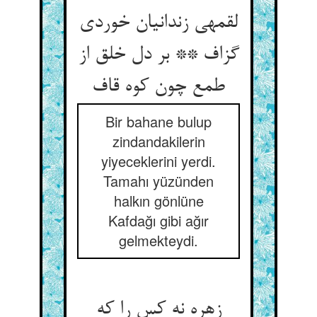
لقمه‏ی زندانیان خوردی
گزاف ** بر دل خلق از
طمع چون کوه قاف‏
Bir bahane bulup
zindandakilerin
yiyeceklerini yerdi.
Tamahı yüzünden
halkın gönlüne
Kafdağı gibi ağır
gelmekteydi.
زهره نه کس را که