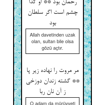
رحمان بود ** او گدا
چشم است اگر سلطان
بود
Allah davetinden uzak
olan, sultan bile olsa
gözü açtır.
مر مروت را نهاده زیر پا
** گشته زندان دوزخی
ز آن نان ربا
O adam da mürüvveti