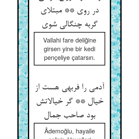
در روی ** مبتلای
گربه چنگالی شوی‏
Vallahi fare deliğine
girsen yine bir kedi
pençeliye çatarsın.
آدمی را فربهی هست از
خیال ** گر خیالاتش
بود صاحب جمال‏
Âdemoğlu, hayalle