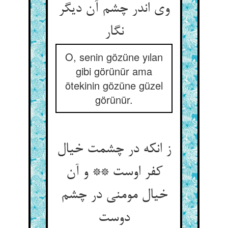
وی اندر چشم آن دیگر
نگار
O, senin gözüne yılan
gibi görünür ama
ötekinin gözüne güzel
görünür.
ز انکه در چشمت خیال
کفر اوست ** و آن
خیال مومنی در چشم
دوست‏