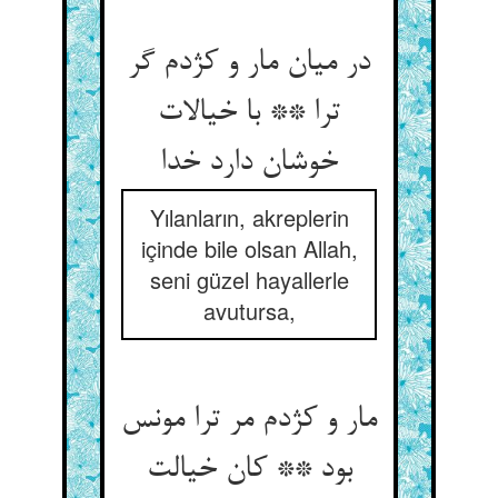
در میان مار و کژدم گر
ترا ** با خیالات
خوشان دارد خدا
Yılanların, akreplerin
içinde bile olsan Allah,
seni güzel hayallerle
avutursa,
مار و کژدم مر ترا مونس
بود ** کان خیالت