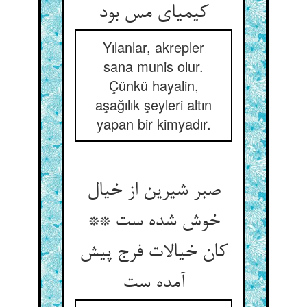
کیمیای مس بود
Yılanlar, akrepler
sana munis olur.
Çünkü hayalin,
aşağılık şeyleri altın
yapan bir kimyadır.
صبر شیرین از خیال
خوش شده ست **
کان خیالات فرج پیش
آمده ست‏