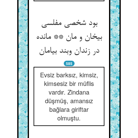
بود شخصی مفلسی
بی‏خان و مان ** مانده
در زندان وبند بی‏امان‏
585
Evsiz barksız, kimsiz,
kimsesiz bir müflis
vardır. Zindana
düşmüş, amansız
bağlara giriftar
olmuştu.