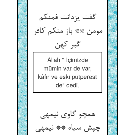
گفت یزدانت فمنکم
مومن ** باز منکم کافر
گبر کهن‏
Allah “ İçimizde
mümin var de var,
kâfir ve eski putperest
de” dedi.
همچو گاوی نیمه‏ی
چپش سیاه ** نیمه‏ی