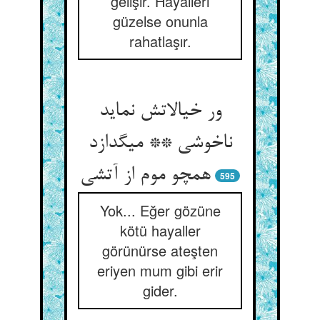
gelişir. Hayalleri
güzelse onunla
rahatlaşır.
ور خیالاتش نماید
ناخوشی ** می‏گدازد
همچو موم از آتشی‏
595
Yok... Eğer gözüne
kötü hayaller
görünürse ateşten
eriyen mum gibi erir
gider.