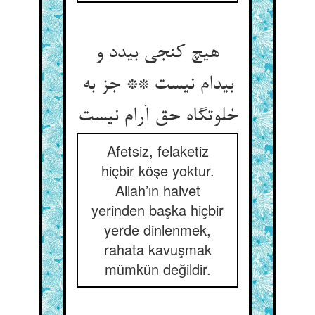
هیچ کنجی بی‏دد و
بی‏دام نیست ** جز به
خلوت‏گاه حق آرام نیست‏
Afetsiz, felaketiz
hiçbir köşe yoktur.
Allah’ın halvet
yerinden başka hiçbir
yerde dinlenmek,
rahata kavuşmak
mümkün değildir.