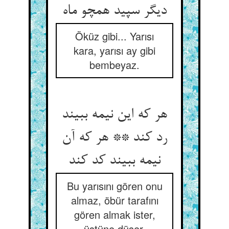
دیگر سپید همچو ماه‏
Öküz gibi... Yarısı
kara, yarısı ay gibi
bembeyaz.
هر که این نیمه ببیند
رد کند ** هر که آن
نیمه ببیند کد کند
Bu yarısını gören onu
almaz, öbür tarafını
gören almak ister,
üstüne düşer.