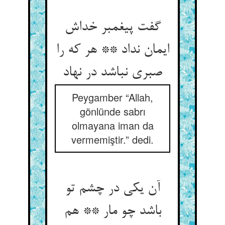
گفت پیغمبر خداش
ایمان نداد ** هر که را
صبری نباشد در نهاد
Peygamber “Allah,
gönlünde sabrı
olmayana iman da
vermemiştir.” dedi.
آن یکی در چشم تو
باشد چو مار ** هم