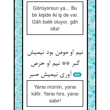
Görüyorsun ya... Bu
bir kişide iki iş de var.
Gâh balık oluyor, gâh
olta!
نیم او مومن بود نیمیش
گبر ** نیم او حرص
آوری نیمیش صبر
605
Yarısı mümin, yarısı
kâfir. Yarısı hırs, yarısı
sabır!