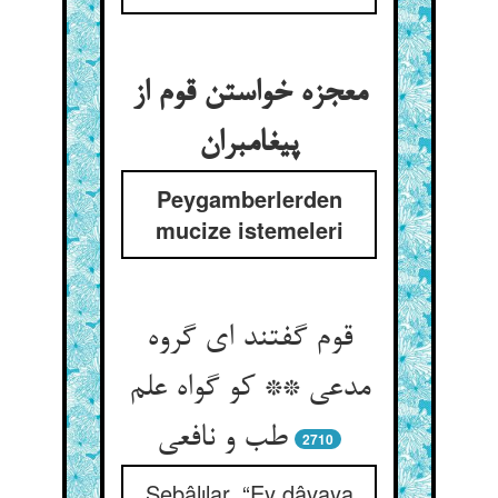
معجزه خواستن قوم از
پیغامبران
Peygamberlerden
mucize istemeleri
قوم گفتند ای گروه
مدعی ** کو گواه علم
طب و نافعی
2710
Sebâlılar, “Ey dâvaya