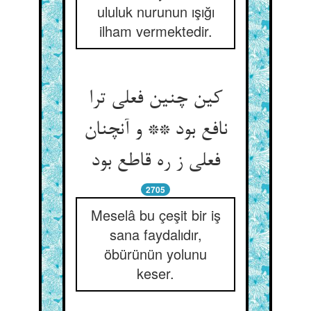
ululuk nurunun ışığı
ilham vermektedir.
کین چنین فعلی ترا
نافع بود ** و آنچنان
فعلی ز ره قاطع بود
2705
Meselâ bu çeşit bir iş
sana faydalıdır,
öbürünün yolunu
keser.