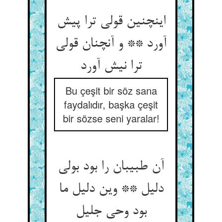
اینچنین قولی ترا پیش
آورد ** و آنچنان قولی
ترا نیش آورد
Bu çeşit bir söz sana
faydalıdır, başka çeşit
bir sözse seni yaralar!
آن طبیبان را بود بولی
دلیل ** وین دلیل ما
بود وحی جلیل