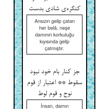
کنگره‌ی شادی بدست
Ansızın gelip çatan
her belâ, neşe
damının korkuluğu
kıyısında gelip
çatmıştır.
جز کنار بام خود نبود
سقوط ** اعتبار از قوم
نوح و قوم لوط
İnsan, damın