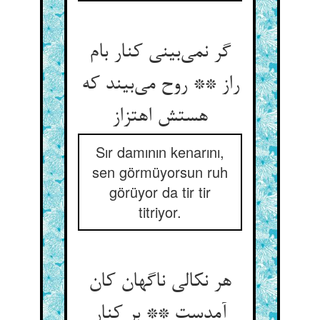
گر نمی‌بینی کنار بام
راز ** روح می‌بیند که
هستش اهتزاز
Sır damının kenarını,
sen görmüyorsun ruh
görüyor da tir tir
titriyor.
هر نکالی ناگهان کان
آمدست ** بر کنار