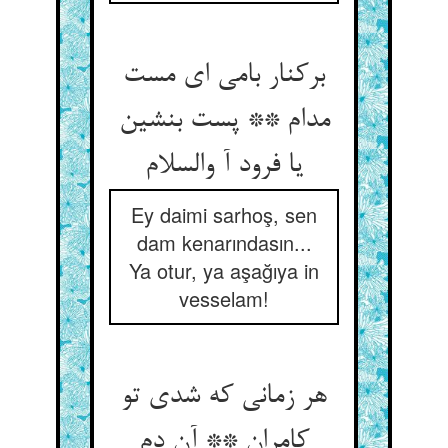
برکنار بامی ای مست
مدام ** پست بنشین
یا فرود آ والسلام
Ey daimi sarhoş, sen
dam kenarındasın...
Ya otur, ya aşağıya in
vesselam!
هر زمانی که شدی تو
کامران ** آن دم