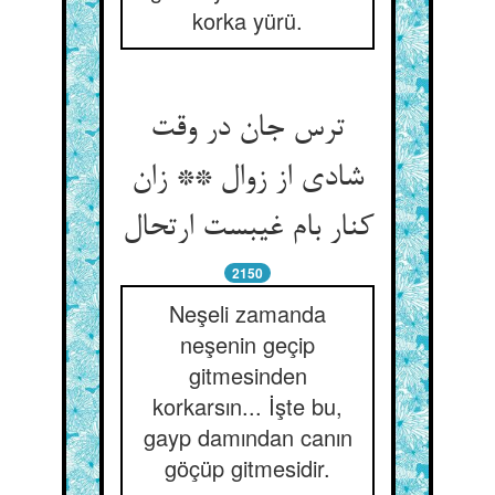
korka yürü.
ترس جان در وقت
شادی از زوال ** زان
کنار بام غیبست ارتحال
2150
Neşeli zamanda
neşenin geçip
gitmesinden
korkarsın... İşte bu,
gayp damından canın
göçüp gitmesidir.