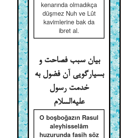
kenarında olmadıkça
düşmez Nuh ve Lût
kavimlerine bak da
ibret al.
بیان سبب فصاحت و
بسیارگویی آن فضول به
خدمت رسول
علیه‌السلام
O boşboğazın Rasul
aleyhisselâm
huzurunda fasih söz