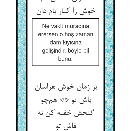
خوش را کنار بام دان
Ne vakit muradına
erersen o hoş zaman
dam kıyısına
gelişindir, böyle bil
bunu.
بر زمان خوش هراسان
باش تو ** هم‌چو
گنجش خفیه کن نه
فاش تو