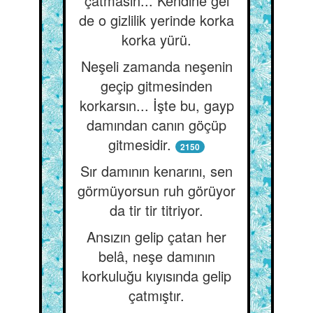
çatmasın... Kendine gel
de o gizlilik yerinde korka
korka yürü.
Neşeli zamanda neşenin
geçip gitmesinden
korkarsın... İşte bu, gayp
damından canın göçüp
gitmesidir.
2150
Sır damının kenarını, sen
görmüyorsun ruh görüyor
da tir tir titriyor.
Ansızın gelip çatan her
belâ, neşe damının
korkuluğu kıyısında gelip
çatmıştır.