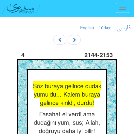
Toggl
naviga
English
Türkçe
فارسی
4
2144-2153
Söz buraya gelince dudak
yumuldu... Kalem buraya
gelince kırıldı, durdu!
Fasahat el verdi ama
dudağını yum, sus; Allah,
doğruyu daha iyi bilir!