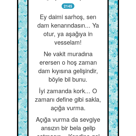
2145
Ey daimi sarhoş, sen
dam kenarındasın... Ya
otur, ya aşağıya in
vesselam!
Ne vakit muradına
erersen o hoş zaman
dam kıyısına gelişindir,
böyle bil bunu.
İyi zamanda kork... O
zamanı define gibi sakla,
açığa vurma.
Açığa vurma da sevgiye
ansızın bir bela gelip