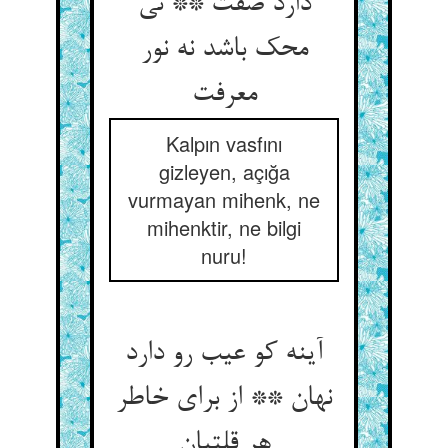
دارد صفت ** نی
محک باشد نه نور
معرفت
Kalpın vasfını
gizleyen, açığa
vurmayan mihenk, ne
mihenktir, ne bilgi
nuru!
آینه کو عیب رو دارد
نهان ** از برای خاطر
هر قلتبان