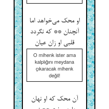
او محک می‌خواهد اما
آنچنان ** که نگردد
قلبی او زان عیان
O mihenk ister ama
kalplığını meydana
çıkaracak mihenk
değil!
آن محک که او نهان