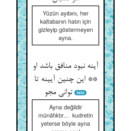
Yüzün ayıbını, her
kaltabanın hatırı için
gizleyip göstermeyen
ayna.
آینه نبود منافق باشد او
** این چنین آیینه تا
توانی مجو
3855
Ayna değildir
münâfıktır... kudretin
yeterse böyle ayna