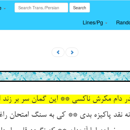
le
Search
Lines/Pg
Rand
ندر دام مکرش ناکسی ** این گمان سر بر زند 
نه نقد پاکیزه بدی ** کی به سنگ امتحان ر