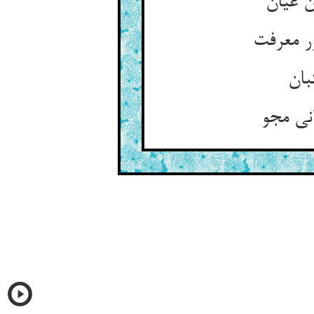
ن عیان
ر معرفت
بان
انی مجو