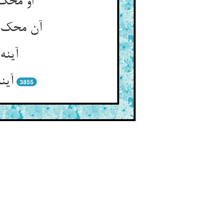
او محک 
آن محک ک
آینه
آین
3855