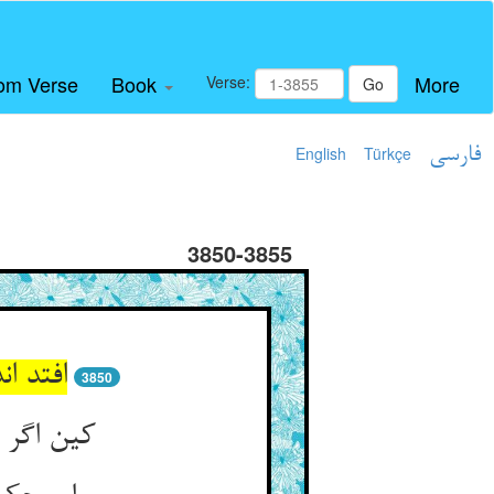
om Verse
Book
More
Verse:
Go
فارسی
Türkçe
English
3850-3855
افتد ا
3850
کین اگر 