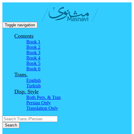
Toggle navigation
Contents
Book 1
Book 2
Book 3
Book 4
Book 5
Book 6
Trans.
English
Turkish
Disp. Style
Both Pers. & Tran
Persian Only
Translation Only
Search