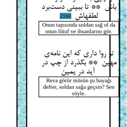
باش ** تا ببینی دست‌برد
لطفهاش
2160
Onun tapısında soldan sağ ol da
onun lütuf ve ihsanlarını gör.
تو روا داری که این نامه‌ی
مهین ** بگذرد از چپ در
آید در یمین
Reva görür müsün şu bayağı
defter, soldan sağa geçsin? Sen
söyle.