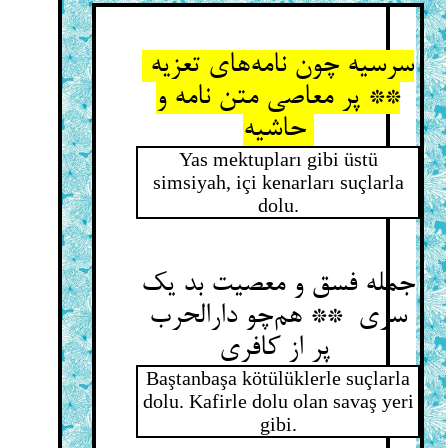
سرسیه چون نامه‌های تعزیه
** پر معاصی متن نامه و
حاشیه
Yas mektupları gibi üstü
simsiyah, içi kenarları suçlarla
dolu.
جمله فسق و معصیت بد یک
سری ** هم‌چو دارالحرب
پر از کافری
Baştanbaşa kötülüklerle suçlarla
dolu. Kafirle dolu olan savaş yeri
gibi.