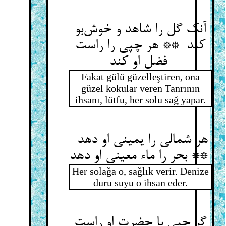
آنک گل را شاهد و خوش‌بو
کند ** هر چپی را راست
فضل او کند
Fakat gülü güzelleştiren, ona
güzel kokular veren Tanrının
ihsanı, lütfu, her solu sağ yapar.
هر شمالی را یمینی او دهد
** بحر را ماء معینی او دهد
Her solağa o, sağlık verir. Denize
duru suyu o ihsan eder.
گر چپی با حضرت او راست