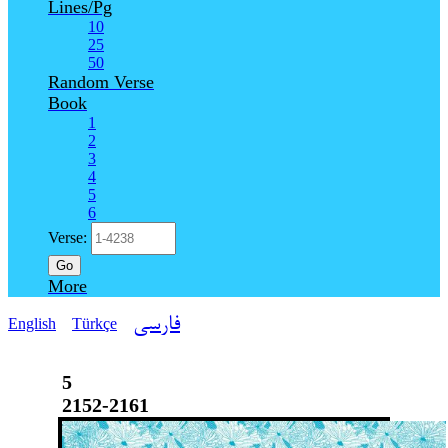
Lines/Pg
10
25
50
Random Verse
Book
1
2
3
4
5
6
Verse:
Go
More
فارسی
English
Türkçe
5
2152-2161