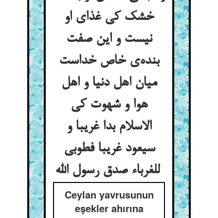
خشک کی غذای او
نیست و این صفت
بنده‌ی خاص خداست
میان اهل دنیا و اهل
هوا و شهوت کی
الاسلام بدا غریبا و
سیعود غریبا فطوبی
للغرباء صدق رسول الله
Ceylan yavrusunun
eşekler ahırına