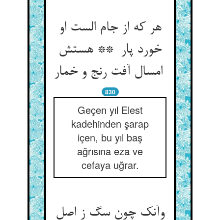
هر که از جام الست او
خورد پار ** هستش
امسال آفت رنج و خمار
830
Geçen yıl Elest
kadehinden şarap
içen, bu yıl baş
ağrısına eza ve
cefaya uğrar.
وآنک چون سگ ز اصل