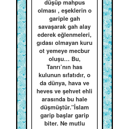
düşüp mahpus
olması , eşeklerin o
gariple gah
savaşarak gah alay
ederek eğlenmeleri,
gıdası olmayan kuru
ot yemeye mecbur
oluşu… Bu,
Tanrı’nın has
kulunun sıfatıdır, o
da dünya, hava ve
heves ve şehvet ehli
arasında bu hale
düşmüştür.”İslam
garip başlar garip
biter. Ne mutlu