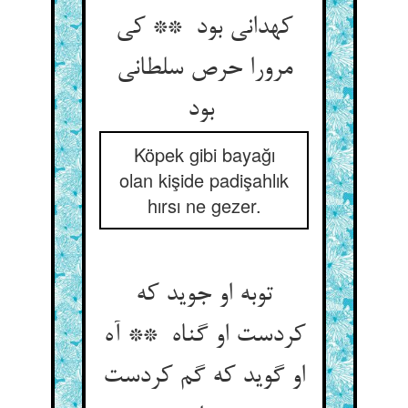
کهدانی بود ** کی
مرورا حرص سلطانی
بود
Köpek gibi bayağı
olan kişide padişahlık
hırsı ne gezer.
توبه او جوید که
کردست او گناه ** آه
او گوید که گم کردست