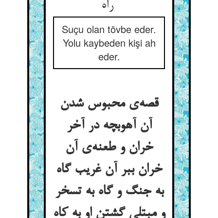
راه
Suçu olan tövbe eder.
Yolu kaybeden kişi ah
eder.
قصه‌ی محبوس شدن
آن آهوبچه در آخر
خران و طعنه‌ی آن
خران ببر آن غریب گاه
به جنگ و گاه به تسخر
و مبتلی گشتن او به کاه