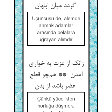
گردد میان ابلهان
Üçüncüsü de, alemde
ahmak adamlar
arasında belalara
uğrayan alimdir.
زانک از عزت به خواری
آمدن ** هم‌چو قطع
عضو باشد از بدن
Çünkü yücelikten
horluğa düşmek,