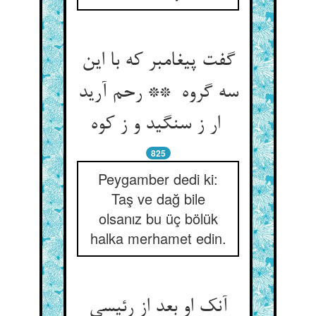
گفت پیغامبر که با این
سه گروه ** رحم آرید
ار ز سنگید و ز کوه
825
Peygamber dedi ki:
Taş ve dağ bile
olsanız bu üç bölük
halka merhamet edin.
آنک او بعد از رئیسی