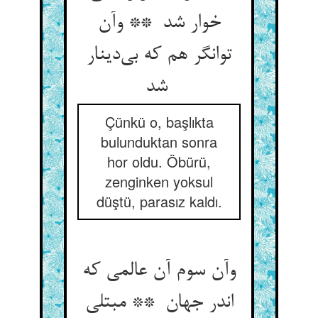
خوار شد ** وآن
توانگر هم که بی‌دینار
شد
Çünkü o, başlıkta
bulunduktan sonra
hor oldu. Öbürü,
zenginken yoksul
düştü, parasız kaldı.
وآن سوم آن عالمی که
اندر جهان ** مبتلی