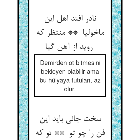
نادر افتد اهل این
ماخولیا ** منتظر که
روید از آهن گیا
Demirden ot bitmesini
bekleyen olabilir ama
bu hülyaya tutulan, az
olur.
سخت جانی باید این
فن را چو تو ** تو که