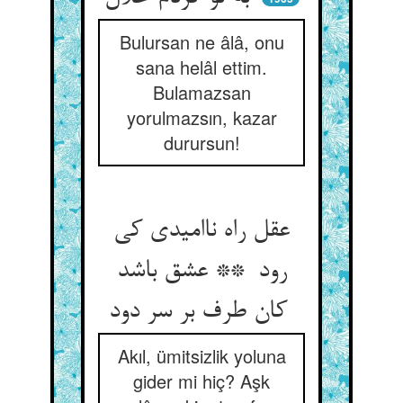
Bulursan ne âlâ, onu
sana helâl ettim.
Bulamazsan
yorulmazsın, kazar
durursun!
عقل راه ناامیدی کی
رود ** عشق باشد
کان طرف بر سر دود
Akıl, ümitsizlik yoluna
gider mi hiç? Aşk