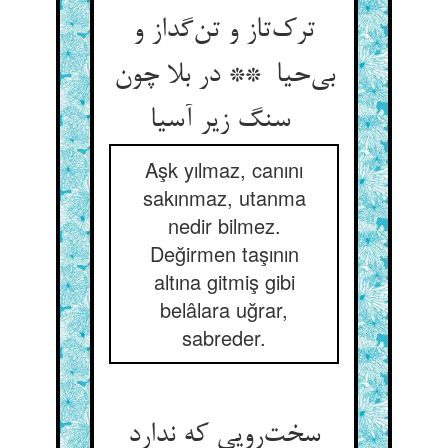
ترک‌تاز و تن‌گداز و
بی‌حیا ** در بلا چون
سنگ زیر آسیا
Aşk yılmaz, canını
sakınmaz, utanma
nedir bilmez.
Değirmen taşının
altına gitmiş gibi
belâlara uğrar,
sabreder.
سخت‌رویی که ندارد