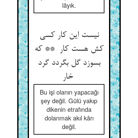
lâyık.
نیست این کار کسی
کش هست کار ** که
بسوزد گل بگردد گرد
خار
Bu işi olanın yapacağı
şey değil. Gülü yakıp
dikenin etrafında
dolanmak akıl kârı
değil.