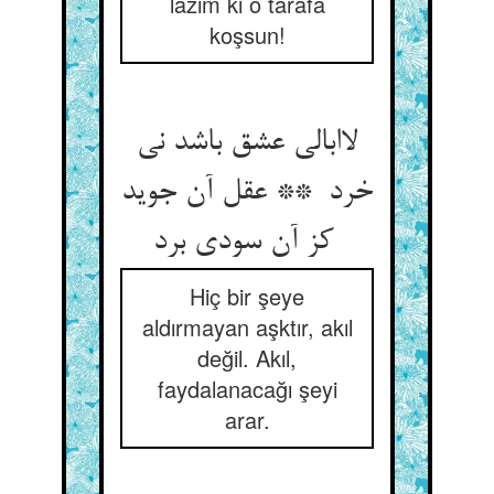
lâzım ki o tarafa
koşsun!
لاابالی عشق باشد نی
خرد ** عقل آن جوید
کز آن سودی برد
Hiç bir şeye
aldırmayan aşktır, akıl
değil. Akıl,
faydalanacağı şeyi
arar.