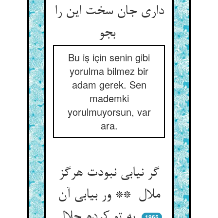
داری جان سخت این را
بجو
Bu iş için senin gibi
yorulma bilmez bir
adam gerek. Sen
mademki
yorulmuyorsun, var
ara.
گر نیابی نبودت هرگز
ملال ** ور بیابی آن
به تو کردم حلال
1965