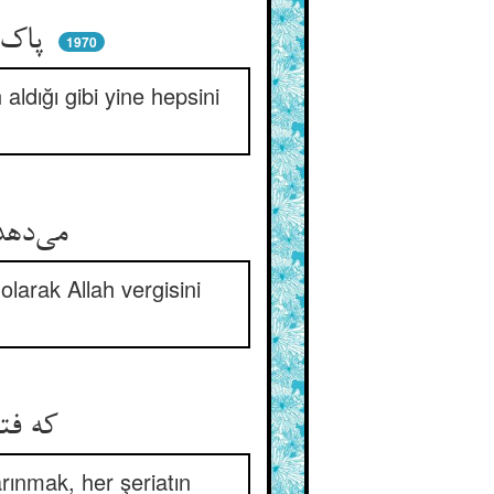
پاک می‌بازد نباشد مزدجو ** آنچنان که پاک می‌گیرد ز هو
1970
aldığı gibi yine hepsini
می‌دهد حق هستیش بی‌علتی ** می‌سپارد باز بی‌علت فتی
olarak Allah vergisini
که فتوت دادن بی علتست ** پاک‌بازی خارج هر ملتست
arınmak, her şeriatın