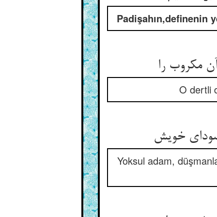
Padişahın,definenin y
O dertli 
Yoksul adam, düşmanlar