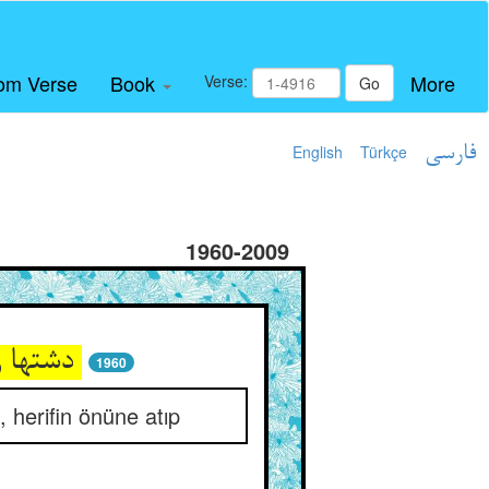
om Verse
Book
More
Verse:
Go
English
Türkçe
فارسی
1960-2009
دشتها را گز گز آن شه چاه کند ** رقعه را از خشم پیش او فکند
1960
, herifin önüne atıp