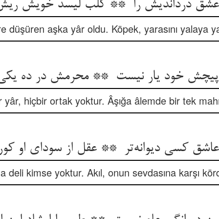
re düşüren aşka yâr oldu. Köpek, yarasını yalaya ya
ir yâr, hiçbir ortak yoktur. Âşığa âlemde bir tek m
 deli kimse yoktur. Akıl, onun sevdasına karşı körd