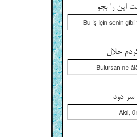
Bu iş için senin gi
Bulursan ne âl
Akıl, ü