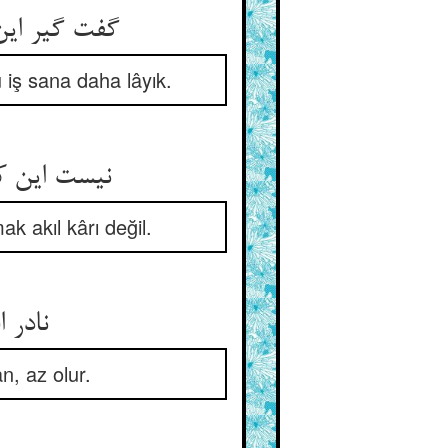
گفت گیر این رقعه کش آثار نیست ** تو بدین اولیتری کت کار نیست
u iş sana daha lâyık.
نیست این کار کسی کش هست کار ** که بسوزد گل بگردد گرد خار
k akıl kârı değil.
نادر افتد اهل این ماخولیا ** منتظر که روید از آهن گیا
n, az olur.