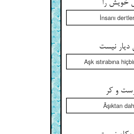
İnsanı dertle
Aşk ıstırabına hiçb
Âşıktan daha