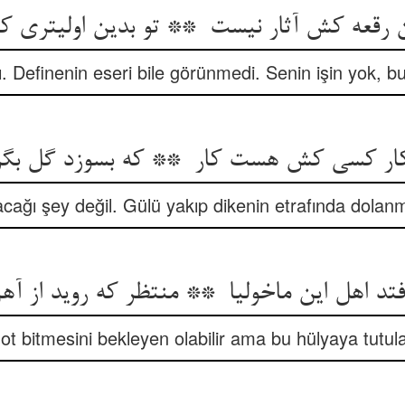
ı. Definenin eseri bile görünmedi. Senin işin yok, b
acağı şey değil. Gülü yakıp dikenin etrafında dolanma
t bitmesini bekleyen olabilir ama bu hülyaya tutula