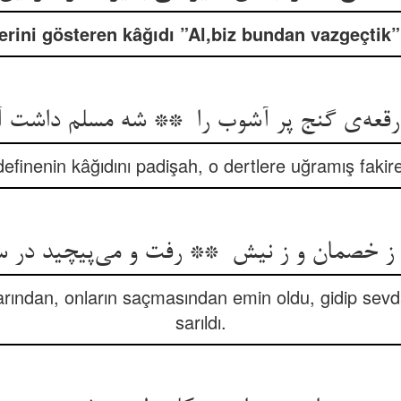
erini gösteren kâğıdı ”Al,biz bundan vazgeçtik
definenin kâğıdını padişah, o dertlere uğramış fakir
ından, onların saçmasından emin oldu, gidip sevda
sarıldı.