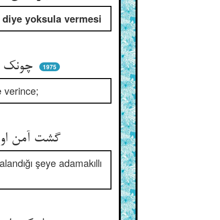
” diye yoksula vermesi
چونک رقعه‌ی گنج پر آشوب را ** شه مسلم داشت آن مکروب را
1975
e verince;
گشت آمن او ز خصمان و ز نیش ** رفت و می‌پیچید در سودای خویش
landığı şeye adamakıllı