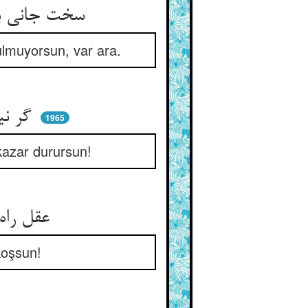
سخت جانی باید این فن را چو تو ** تو که داری جان سخت این را بجو
ulmuyorsun, var ara.
گر نیابی نبودت هرگز ملال ** ور بیابی آن به تو کردم حلال
1965
kazar durursun!
عقل راه ناامیدی کی رود ** عشق باشد کان طرف بر سر دود
 koşsun!