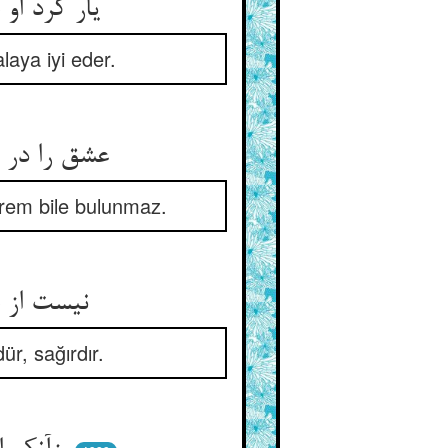
یار کرد او عشق درداندیش را ** کلب لیسد خویش ریش خویش را
laya iyi eder.
عشق را در پیچش خود یار نیست ** محرمش در ده یکی دیار نیست
ahrem bile bulunmaz.
نیست از عاشق کسی دیوانه‌تر ** عقل از سودای او کورست و کر
ür, sağırdır.