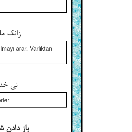
زانک ملت فضل جوید یا خلاص ** پاک بازانند قربانان خاص
lmayı arar. Varlıktan
نی خدا را امتحانی می‌کنند ** نی در سود و زیانی می‌زنند
rler.
باز دادن شاه گنج‌نامه را به آن فقیر کی بگیر ما از سر این برخاستیم