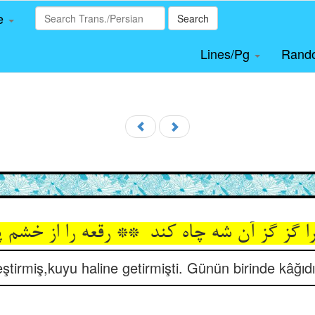
le
Search
Lines/Pg
Rand
eştirmiş,kuyu haline getirmişti. Günün birinde kâğıdı