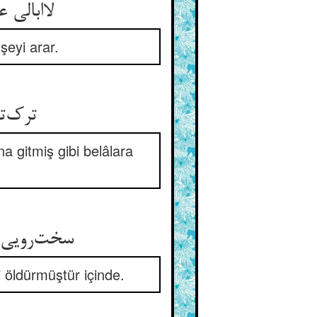
لاابالی عشق باشد نی خرد ** عقل آن جوید کز آن سودی برد
şeyi arar.
ترک‌تاز و تن‌گداز و بی‌حیا ** در بلا چون سنگ زیر آسیا
a gitmiş gibi belâlara
سخت‌رویی که ندارد هیچ پشت ** بهره‌جویی را درون خویش کشت
 öldürmüştür içinde.