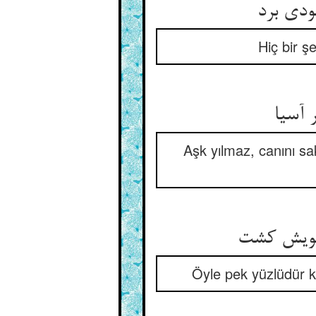
Hiç bir ş
Aşk yılmaz, canını sa
Öyle pek yüzlüdür k