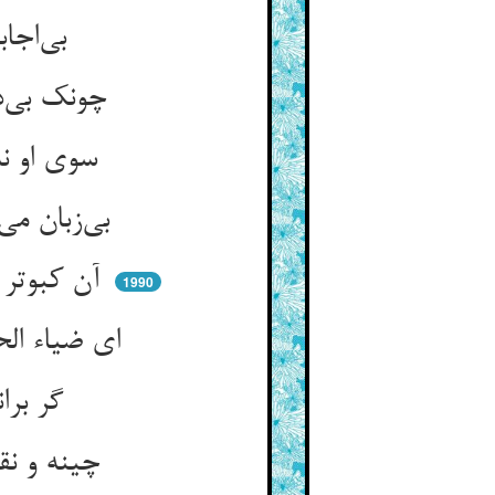
بی‌اجابت بر دعاها می‌تنید ** از کرم لبیک پنهان می‌شنید
چونک بی‌دف رقص می‌کرد آن علیل ** ز اعتماد جود خلاق جلیل
سوی او نه هاتف و نه پیک بود ** گوش اومیدش پر از لبیک بود
بی‌زبان می‌گفت اومیدش تعال ** از دلش می‌روفت آن دعوت ملال
آن کبوتر را که بام آموختست ** تو مخوان می‌رانش کان پر دوختست
1990
ای ضیاء الحق حسام‌الدین برانش ** کز ملاقات تو بر رستست جانش
گر برانی مرغ جانش از گزاف ** هم بگرد بام تو آرد طواف
چینه و نقلش همه بر بام تست ** پر زنان بر اوج مست دام تست