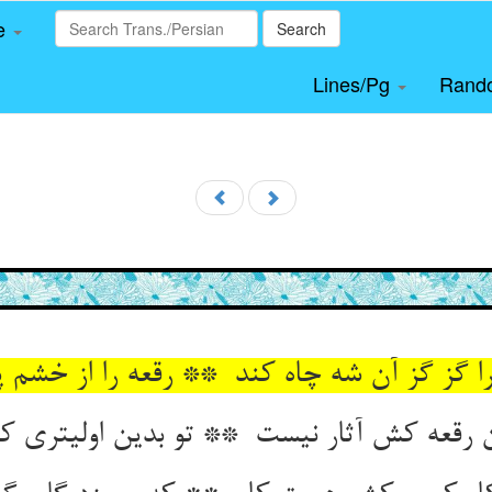
le
Search
Lines/Pg
Rand