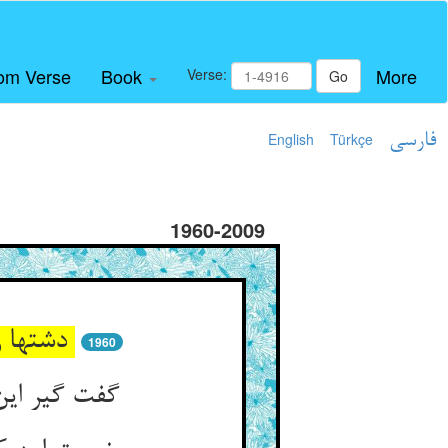
om Verse
Book
More
Verse:
Go
فارسی
Türkçe
English
1960-2009
دشتها را گز گز آن شه چاه کند ** رقعه را از خشم پیش او فکند
1960
گفت گیر این رقعه کش آثار نیست ** تو بدین اولیتری کت کار نیست