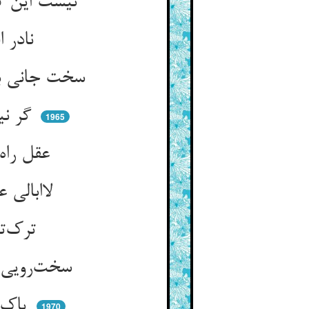
نیست این کار کسی کش هست کار ** که بسوزد گل بگردد گرد خار
نادر افتد اهل این ماخولیا ** منتظر که روید از آهن گیا
سخت جانی باید این فن را چو تو ** تو که داری جان سخت این را بجو
گر نیابی نبودت هرگز ملال ** ور بیابی آن به تو کردم حلال
1965
عقل راه ناامیدی کی رود ** عشق باشد کان طرف بر سر دود
لاابالی عشق باشد نی خرد ** عقل آن جوید کز آن سودی برد
ترک‌تاز و تن‌گداز و بی‌حیا ** در بلا چون سنگ زیر آسیا
سخت‌رویی که ندارد هیچ پشت ** بهره‌جویی را درون خویش کشت
پاک می‌بازد نباشد مزدجو ** آنچنان که پاک می‌گیرد ز هو
1970