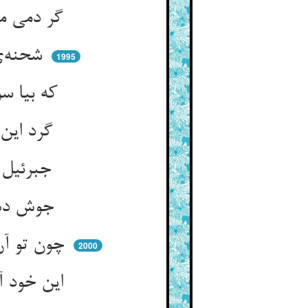
گر دمی منکر شود دزدانه روح ** در ادای شکرت ای فتح و فتوح
شحنه‌ی عشق مکرر کینه‌اش ** طشت آتش می‌نهد بر سینه‌اش
1995
که بیا سوی مه و بگذر ز گرد ** شاه عشقت خواند زوتر باز گرد
گرد این بام و کبوترخانه من ** چون کبوتر پر زنم مستانه من
جبرئیل عشقم و سدره‌م توی ** من سقیمم عیسی مریم توی
جوش ده آن بحر گوهربار را ** خوش بپرس امروز این بیمار را
چون تو آن او شدی بحر آن اوست ** گرچه این دم نوبت بحران اوست
2000
این خود آن ناله‌ست کو کرد آشکار ** آنچ پنهانست یا رب زینهار