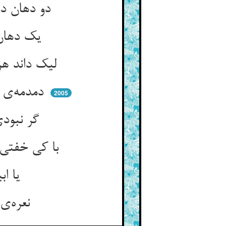
دو دهان داریم گویا هم‌چو نی ** یک دهان پنهانست در لبهای وی
یک دهان نالان شده سوی شما ** های هویی در فکنده در هوا
لیک داند هر که او را منظرست ** که فغان این سری هم زان سرست
دمدمه‌ی این نای از دمهای اوست ** های هوی روح از هیهای اوست
2005
گر نبودی با لبش نی را سمر ** نی جهان را پر نکردی از شکر
با کی خفتی وز چه پهلو خاستی ** که چنین پر جوش چون دریاستی
یا ابیت عند ربی خواندی ** در دل دریای آتش راندی
نعره‌ی یا نار کونی باردا ** عصمت جان تو گشت ای مقتدا