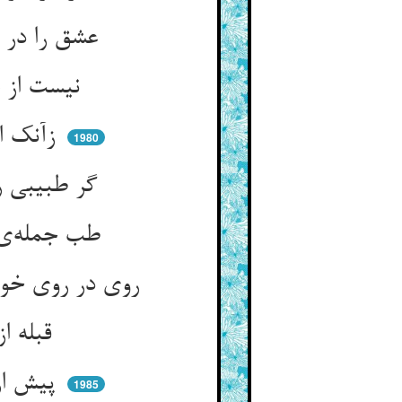
عشق را در پیچش خود یار نیست ** محرمش در ده یکی دیار نیست
نیست از عاشق کسی دیوانه‌تر ** عقل از سودای او کورست و کر
زآنک این دیوانگی عام نیست ** طب را ارشاد این احکام نیست
1980
گر طبیبی را رسد زین گون جنون ** دفتر طب را فرو شوید به خون
طب جمله‌ی عقلها منقوش اوست ** روی جمله دلبران روپوش اوست
روی در روی خود آر ای عشق‌کیش ** نیست ای مفتون ترا جز خویش خویش
قبله از دل ساخت آمد در دعا ** لیس للانسان الا ما سعی
پیش از آن کو پاسخی بشنیده بود ** سالها اندر دعا پیچیده بود
1985