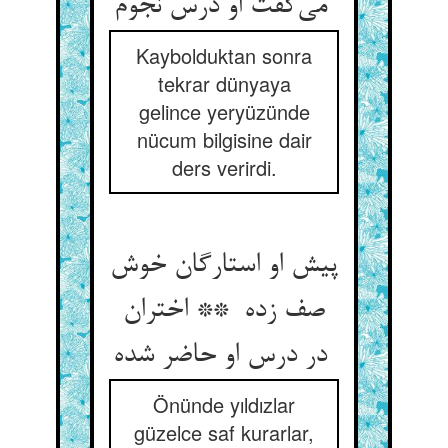
می‌گفت او درس نجوم
Kaybolduktan sonra
tekrar dünyaya
gelince yeryüzünde
nücum bilgisine dair
ders verirdi.
پیش او استارگان خوش
صف زده ** اختران
در درس او حاضر شده
Önünde yıldızlar
güzelce saf kurarlar,