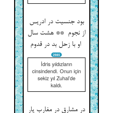
بود جنسیت در ادریس
از نجوم ** هشت سال
او با زحل بد در قدوم
2985
İdris yıldızların
cinsindendi. Onun için
sekiz yıl Zuhal’de
kaldı.
در مشارق در مغارب یار