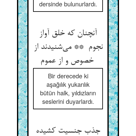
dersinde bulunurlardı.
آنچنان که خلق آواز
نجوم ** می‌شنیدند از
خصوص و از عموم
Bir derecede ki
aşağılık yukarılık
bütün halk, yıldızların
seslerini duyarlardı.
جذب جنسیت کشیده