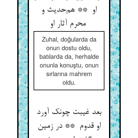
او ** هم‌حدیث و
محرم آثار او
Zuhal, doğularda da
onun dostu oldu,
batılarda da, herhalde
onunla konuştu, onun
sırlarına mahrem
oldu.
بعد غیبت چونک آورد
او قدوم ** در زمین