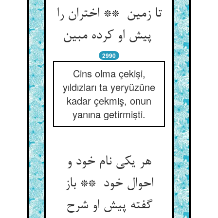
تا زمین ** اختران را
پیش او کرده مبین
2990
Cins olma çekişi,
yıldızları ta yeryüzüne
kadar çekmiş, onun
yanına getirmişti.
هر یکی نام خود و
احوال خود ** باز
گفته پیش او شرح