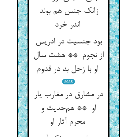
زانک جنس هم بوند
اندر خرد
بود جنسیت در ادریس
از نجوم ** هشت سال
او با زحل بد در قدوم
2985
در مشارق در مغارب یار
او ** هم‌حدیث و
محرم آثار او