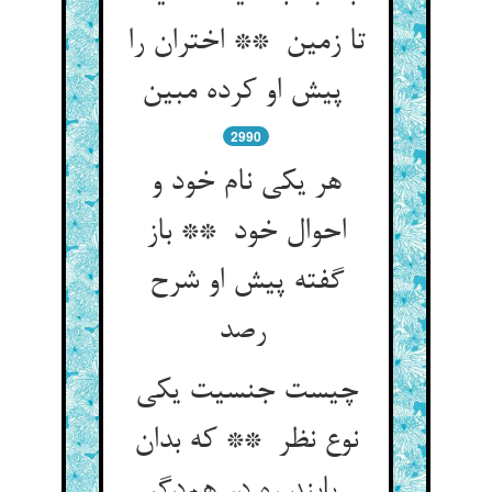
تا زمین ** اختران را
پیش او کرده مبین
2990
هر یکی نام خود و
احوال خود ** باز
گفته پیش او شرح
رصد
چیست جنسیت یکی
نوع نظر ** که بدان
یابند ره در هم‌دگر