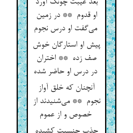
بعد غیبت چونک آورد
او قدوم ** در زمین
می‌گفت او درس نجوم
پیش او استارگان خوش
صف زده ** اختران
در درس او حاضر شده
آنچنان که خلق آواز
نجوم ** می‌شنیدند از
خصوص و از عموم
جذب جنسیت کشیده