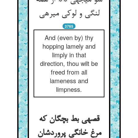
سو می‏جهی ** از همه
لنگی و لوکی می‏رهی‏
3765
And (even by) thy
hopping lamely and
limply in that
direction, thou wilt be
freed from all
lameness and
limpness.
قصه‏ی بط بچگان که
مرغ خانگی پروردشان‏