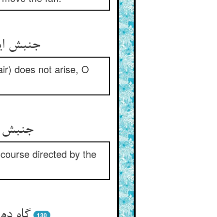
جنبش این
ir) does not arise, O
جنبش ب
 course directed by the
گاه دم
130