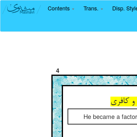
Contents
Trans.
Disp. Sty
4
و کافری
He became a factory 