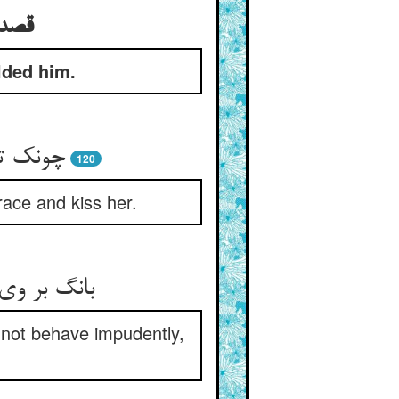
قصد 
lded him.
چونک تن
120
ace and kiss her.
بانگ بر وی
 not behave impudently,