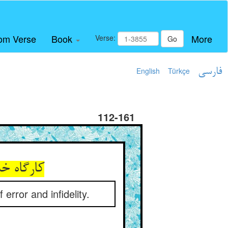
om Verse
Book
More
Verse:
Go
English
Türkçe
فارسی
112-161
کارگاه خ
error and infidelity.