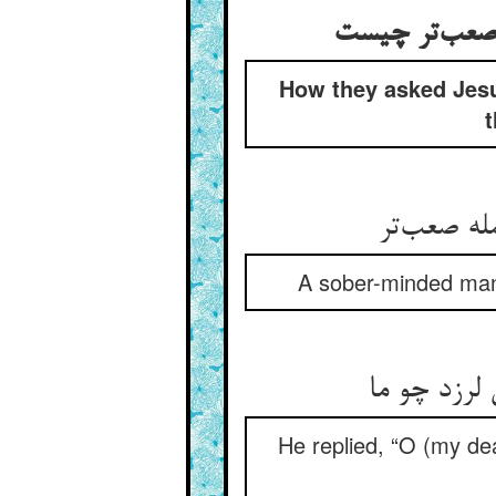
ا صعب‌تر چیست
How they asked Jesu
t
ه صعب‌تر
A sober-minded man s
رزد چو ما
He replied, “O (my dea