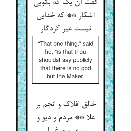
گفت آن یک که بگویی
آشکار ** که خدایی
نیست غیر کردگار
“That one thing,” said
he, “is that thou
shouldst say publicly
that there is no god
but the Maker,
خالق افلاک و انجم بر
علا ** مردم و دیو و