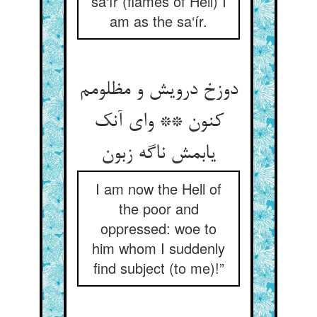
sa‘ír (flames of Hell) I
am as the sa‘ír.
دوزخ درویش و مظلومم
کنون ** وای آنک
یابمش ناگه زبون
I am now the Hell of
the poor and
oppressed: woe to
him whom I suddenly
find subject (to me)!”