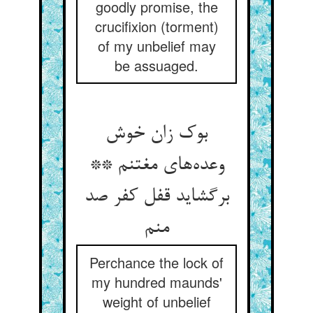
goodly promise, the
crucifixion (torment)
of my unbelief may
be assuaged.
بوک زان خوش
وعده‌های مغتنم **
برگشاید قفل کفر صد
منم
Perchance the lock of
my hundred maunds'
weight of unbelief