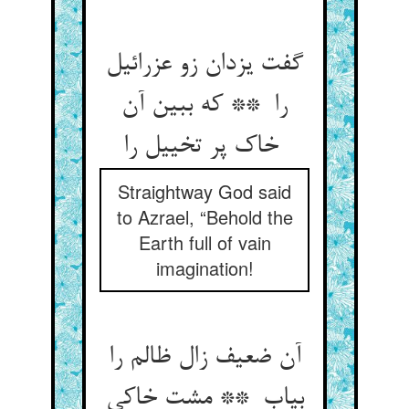
گفت یزدان زو عزرائیل
را ** که ببین آن
خاک پر تخییل را
Straightway God said
to Azrael, “Behold the
Earth full of vain
imagination!
آن ضعیف زال ظالم را
بیاب ** مشت خاکی