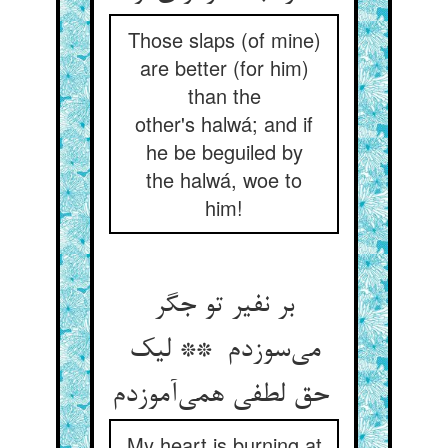
Those slaps (of mine)
are better (for him)
than the
other's halwá; and if
he be beguiled by
the halwá, woe to
him!
بر نفیر تو جگر
می‌سوزدم ** لیک
حق لطفی همی‌آموزدم
My heart is burning at