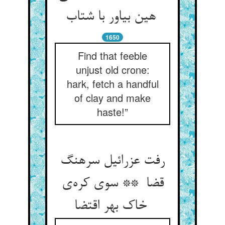
هین بیاور با شتاب
1650
Find that feeble
unjust old crone:
hark, fetch a handful
of clay and make
haste!”
رفت عزرائیل سرهنگ
قضا ** سوی کره‌ی
خاک بهر اقتضا