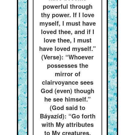
powerful through
thy power. If I love
myself, I must have
loved thee, and if I
love thee, I must
have loved myself.”
(Verse): “Whoever
possesses the
mirror of
clairvoyance sees
God (even) though
he see himself.”
(God said to
Báyazíd): “Go forth
with My attributes
to My creatures.