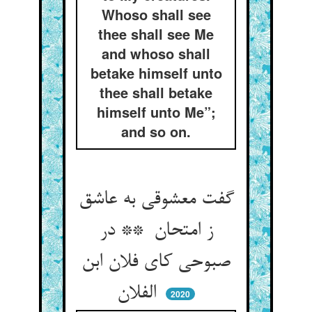
Whoso shall see
thee shall see Me
and whoso shall
betake himself unto
thee shall betake
himself unto Me”;
and so on.
گفت معشوقی به عاشق
ز امتحان ** در
صبوحی کای فلان ابن
الفلان
2020